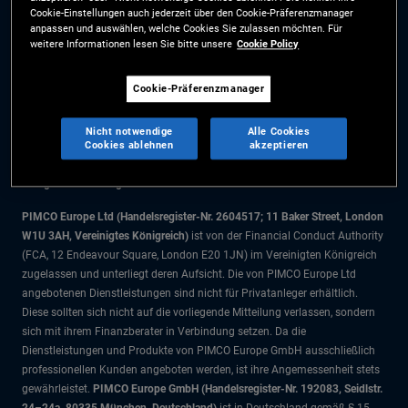
Cookie-Einstellungen auch jederzeit über den Cookie-Präferenzmanager
Cookie-Präferenzmanager
anpassen und auswählen, welche Cookies Sie zulassen möchten. Für
weitere Informationen lesen Sie bitte unsere
Cookie Policy
Die Informationen auf dieser Website sind ausschließlich für Schweizer
Cookie-Präferenzmanager
Staatsbürger bestimmt.
Alle Dokumente und Angaben im Bereich börsengehandelte Fonds dienen
Nicht notwendige
Alle Cookies
ausschließlich zu Informationszwecken und dürfen nicht als
Cookies ablehnen
akzeptieren
Anlageberatung verstanden werden. Anleger sollten vor einer
Anlageentscheidung finanziellen Rat einholen.
PIMCO Europe Ltd (Handelsregister-Nr. 2604517; 11 Baker Street, London
W1U 3AH, Vereinigtes Königreich)
ist von der Financial Conduct Authority
(FCA, 12 Endeavour Square, London E20 1JN) im Vereinigten Königreich
zugelassen und unterliegt deren Aufsicht. Die von PIMCO Europe Ltd
angebotenen Dienstleistungen sind nicht für Privatanleger erhältlich.
Diese sollten sich nicht auf die vorliegende Mitteilung verlassen, sondern
sich mit ihrem Finanzberater in Verbindung setzen. Da die
Dienstleistungen und Produkte von PIMCO Europe GmbH ausschließlich
professionellen Kunden angeboten werden, ist ihre Angemessenheit stets
gewährleistet.
PIMCO Europe GmbH (Handelsregister-Nr. 192083, Seidlstr.