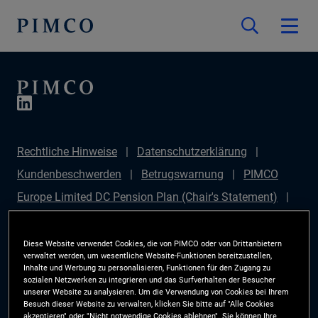
Rechtliche Hinweise
Datenschutzerklärung
Kundenbeschwerden
Betrugswarnung
PIMCO
Europe Limited DC Pension Plan (Chair's Statement)
PIMCO Europe Limited DC Pension Plan (Statement of
Investment Principles (SIP))
Sustainable Finance
Diese Website verwendet Cookies, die von PIMCO oder von Drittanbietern
verwaltet werden, um wesentliche Website-Funktionen bereitzustellen,
Disclosures Regulation (SFDR)
PIMCO Europe
Inhalte und Werbung zu personalisieren, Funktionen für den Zugang zu
sozialen Netzwerken zu integrieren und das Surfverhalten der Besucher
Limited DC Pension Plan (Implementation Statement)
unserer Website zu analysieren. Um die Verwendung von Cookies bei Ihrem
Besuch dieser Website zu verwalten, klicken Sie bitte auf "Alle Cookies
PAI Disclosure
Anlegerrechte
Site Map
akzeptieren" oder "Nicht notwendige Cookies ablehnen". Sie können Ihre