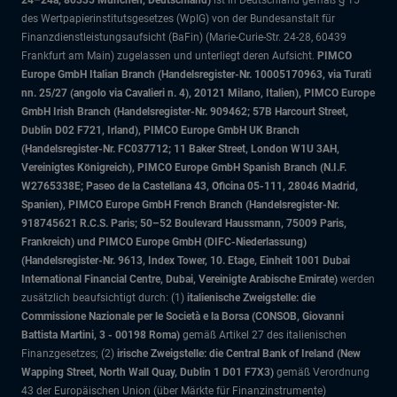
24–24a, 80335 München, Deutschland)
ist in Deutschland gemäß § 15
des Wertpapierinstitutsgesetzes (WpIG) von der Bundesanstalt für
Finanzdienstleistungsaufsicht (BaFin) (Marie-Curie-Str. 24-28, 60439
Frankfurt am Main) zugelassen und unterliegt deren Aufsicht.
PIMCO
Europe GmbH Italian Branch (Handelsregister-Nr. 10005170963, via Turati
nn. 25/27 (angolo via Cavalieri n. 4), 20121 Milano, Italien), PIMCO Europe
GmbH Irish Branch (Handelsregister-Nr. 909462; 57B Harcourt Street,
Dublin D02 F721, Irland), PIMCO Europe GmbH UK Branch
(Handelsregister-Nr. FC037712; 11 Baker Street, London W1U 3AH,
Vereinigtes Königreich), PIMCO Europe GmbH Spanish Branch (N.I.F.
W2765338E; Paseo de la Castellana 43, Oficina 05-111, 28046 Madrid,
Spanien), PIMCO Europe GmbH French Branch (Handelsregister-Nr.
918745621 R.C.S. Paris; 50–52 Boulevard Haussmann, 75009 Paris,
Frankreich) und PIMCO Europe GmbH (DIFC-Niederlassung)
(Handelsregister-Nr. 9613, Index Tower, 10. Etage, Einheit 1001 Dubai
International Financial Centre, Dubai, Vereinigte Arabische Emirate)
werden
zusätzlich beaufsichtigt durch: (1)
italienische Zweigstelle: die
Commissione Nazionale per le Società e la Borsa (CONSOB, Giovanni
Battista Martini, 3 - 00198 Roma)
gemäß Artikel 27 des italienischen
Finanzgesetzes; (2)
irische Zweigstelle: die Central Bank of Ireland (New
Wapping Street, North Wall Quay, Dublin 1 D01 F7X3)
gemäß Verordnung
43 der Europäischen Union (über Märkte für Finanzinstrumente)