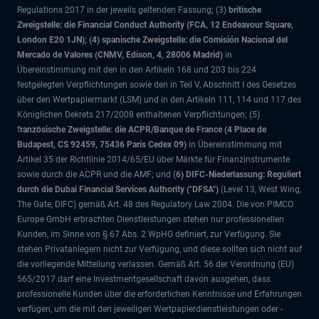
Regulations 2017 in der jeweils geltenden Fassung; (3)
britische
Zweigstelle: die Financial Conduct Authority (FCA, 12 Endeavour Square,
London E20 1JN); (4) spanische Zweigstelle: die Comisión Nacional del
Mercado de Valores (CNMV, Edison, 4, 28006 Madrid)
in
Übereinstimmung mit den in den Artikeln 168 und 203 bis 224
festgelegten Verpflichtungen sowie den in Teil V, Abschnitt I des Gesetzes
über den Wertpapiermarkt (LSM) und in den Artikeln 111, 114 und 117 des
Königlichen Dekrets 217/2008 enthaltenen Verpflichtungen; (5)
f
ranzösische Zweigstelle: die ACPR/Banque de France (4 Place de
Budapest, CS 92459, 75436 Paris Cedex 09)
in Übereinstimmung mit
Artikel 35 der Richtlinie 2014/65/EU über Märkte für Finanzinstrumente
sowie durch die ACPR und die AMF; und (
6) DIFC-Niederlassung: Reguliert
durch die Dubai Financial Services Authority ("DFSA")
(Level 13, West Wing,
The Gate, DIFC)
gemäß Art. 48 des Regulatory Law 2004. Die von PIMCO
Europe GmbH erbrachten Dienstleistungen stehen nur professionellen
Kunden, im Sinne von § 67 Abs. 2 WpHG definiert, zur Verfügung. Sie
stehen Privatanlegern nicht zur Verfügung, und diese sollten sich nicht auf
die vorliegende Mitteilung verlassen. Gemäß Art. 56 der Verordnung (EU)
565/2017 darf eine Investmentgesellschaft davon ausgehen, dass
professionelle Kunden über die erforderlichen Kenntnisse und Erfahrungen
verfügen, um die mit den jeweiligen Wertpapierdienstleistungen oder -