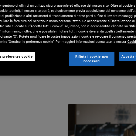
onsentono di offrirvi un utilizzo sicuro, agevole ed efficace del nostro sito. Oltre ai cookie
okie tecnici), il nostro sito potrà, esclusivamente previa acquisizione del consenso dell’ute
di profilazione o altri strumenti di tracciamento di terze parti al fine di inviare messaggi p
ulare la fornitura del servizio in modo personalizzato. Se acconsentite all’installazione di t
tro sito cliccate su “Accetta tutti i cookie” se, invece, non vi acconsentite cliccate su “Rifi
i informiamo, inoltre, che è possibile rifiutare tutti i cookie diversi da quelli strettamente
pulsante “X”. Potete modificare le vostre impostazioni cookie e revocare il consenso presta
Full-Time Opportunities
ite ‘Gestisci le preferenze cookie’. Per maggiori informazioni consultate la nostra
Cooki
Explore Opportunities
le preferenze cookie
Rifiuta i cookie non
Accetta t
necessari