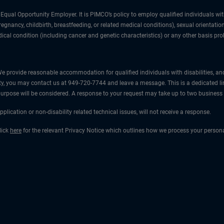
 Opportunity Employer. It is PIMCO’s policy to employ qualified individuals without 
regnancy, childbirth, breastfeeding, or related medical conditions), sexual orientatio
edical condition (including cancer and genetic characteristics) or any other basis proh
rovide reasonable accommodation for qualified individuals with disabilities, and di
 you may contact us at 949-720-7744 and leave a message. This is a dedicated line
 purpose will be considered. A response to your request may take up to two business
lication or non-disability related technical issues, will not receive a response.
lick
here
for the relevant Privacy Notice which outlines how we process your persona