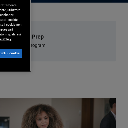
 strettamente
nte, utilizzare
ubblicitari
utti i cookie
uta i cookie non
 necessari
to in qualsiasi
PIMCO Prep
e Policy
Explore Program
utti i cookie