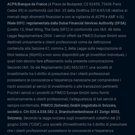
ACPR/Banque de France
(4 Place de Budapest, CS 92459, 75436 Paris
Cedex 09) in conformità con l’Art. 35 della Direttiva 2014/65/UE relativa ai
mercati degli strumenti finanziari e con la vigilanza di ACPR e AMF e (6)
filiale DIFC: regolamentata dalla Dubai Financial Services Authority (DFSA)
(Livello 13, West Wing, The Gate, DIFC) in conformità con l'Art. 48 della
Legge Regolamentare 2004. I servizi offerti da PIMCO Europe GmbH sono
destinati unicamente a clienti professionali come da definizione
contenuta alla Sezione 67, comma 2, della Legge sulla negoziazione di
titoli tedesca (WpHG) e non sono disponibili per gli investitori individuali, i
quali non devono fare affidamento sulla presente comunicazione.
Secondo l'Art. 56 del Regolamento (UE) 565/2017, una società di
investimento ha il diritto di presumere che i clienti professionali
possiedano le conoscenze e l'esperienza necessarie per comprendere i
rischi associati ai servizi di investimento o alle transazioni pertinenti.
Poiché i servizi e i prodotti di PIMCO Europe GmbH sono forniti
esclusivamente a clienti professionali, l'adeguatezza di tali servizi è
sempre confermata.
PIMCO (Schweiz) GmbH (registrata in Svizzera,
società n. CH-020.4.038.582-2, Brandschenkestrasse 41 Zurigo 8002,
Svizzera)
.
Secondo la legge svizzera sugli investimenti collettivi del 23
giugno 2006 (“CISA”), una società d’investimento ha il diritto di presumere
che i clienti professionali possiedano le conoscenze e l’esperienza