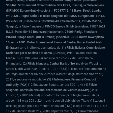
Milano, Italia)
, la filiale irlandese di PIMCO Europe GmbH (società n.
909462, 57B Harcourt Street Dublino D02 F721, Irlanda), la filiale inglese
di PIMCO Europe GmbH (società n. FC037712, 11 Baker Street, Londra
W1U 3AH, Regno Unito), la filiale spagnola di PIMCO Europe GmbH (N.I.F.
W2765338E, Paseo de la Castellana 43, Oficina 05-111, 28046 Madrid,
Spagna), la filiale francese di PIMCO Europe GmbH (società n. 918745621
R.C.S. Paris, 50–52 Boulevard Haussmann, 75009 Parigi, Francia) e
PIMCO Europe GmbH (DIFC Branch) (società n. 9613, Index Tower piano
10, unità 1001, Dubai International Financial Centre, Dubai, United Arab
Emirates)
sono inoltre regolamentate da: (1)
Filiale italiana: Commissione
Nazionale per le Società e la Borsa (CONSOB)
(Via Giovanni Battista
Martini, 3 - 00198 Roma) ai sensi dell'articolo 27 del Testo Unico
Finanziario; (2)
Filiale irlandese: Central Bank of Ireland
(New Wapping
Street, North Wall Quay, Dublino 1 D01 F7X3) ai sensi del Regolamento 43
dei Regolamenti dell'Unione europea (Mercati degli strumenti finanziari)
2017, e successive modifiche; (3)
Filiale inglese: Financial Conduct
Authority (FCA)
(12 Endeavour Square, Londra E20 1JN); (4)
Filiale
spagnola: Comisión Nacional del Mercado de Valores (CNMV)
(Calle
Edison, 4, 28006 Madrid) in conformità con gli obblighi previsti dagli
articoli 168 e da 203 a 224, nonché con gli obblighi del Titolo V, Sezione I
della legge spagnola sui mercati finanziari (LMF) e degli articoli 111, 114 e
117 del Decreto Reale 217/2008, rispettivamente, (5)
Filiale francese: