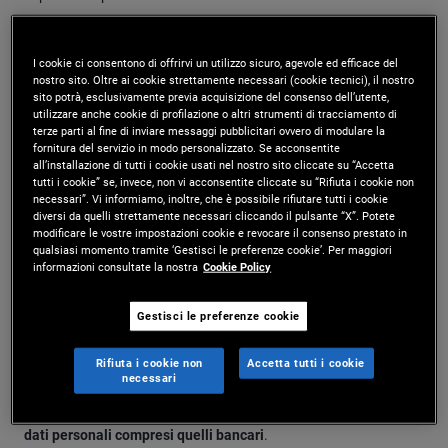
messaggio o link a siti internet contraffatti. Invitiamo clienti e
investitori a fare attenzione a qualsiasi attività di questo tipo a
I cookie ci consentono di offrirvi un utilizzo sicuro, agevole ed efficace del
cui PIMCO è del tutto estranea.
nostro sito. Oltre ai cookie strettamente necessari (cookie tecnici), il nostro
sito potrà, esclusivamente previa acquisizione del consenso dell’utente,
utilizzare anche cookie di profilazione o altri strumenti di tracciamento di
I domini email legittimi di PIMCO sono: @pimco.com,
terze parti al fine di inviare messaggi pubblicitari ovvero di modulare la
fornitura del servizio in modo personalizzato. Se acconsentite
@uk.pimco.com, @de.pimco.com, @Pimcopre.com e
all’installazione di tutti i cookie usati nel nostro sito cliccate su “Accetta
tutti i cookie” se, invece, non vi acconsentite cliccate su “Rifiuta i cookie non
@azoa.com. In caso di contatto da parte di sedicenti operatori
necessari”. Vi informiamo, inoltre, che è possibile rifiutare tutti i cookie
PIMCO che non si conoscono o per qualsiasi dubbio o sospetto
diversi da quelli strettamente necessari cliccando il pulsante “X”. Potete
modificare le vostre impostazioni cookie e revocare il consenso prestato in
sulla sicurezza di qualsiasi altra comunicazione di qualsiasi
qualsiasi momento tramite ‘Gestisci le preferenze cookie’. Per maggiori
informazioni consultate la nostra
Cookie Policy
natura che sembri provenire da PIMCO, si prega di inviarcene
segnalazione (con copia delle relative comunicazioni)
Gestisci le preferenze cookie
a
fraud@pimco.com
.
Rifiuta i cookie non
Accetta tutti i cookie
necessari
Se venite contattati da persone che non conoscete vi invitiamo
vivamente a non fare nulla di quello che chiedono e a
non fornire
dati personali compresi quelli bancari
.