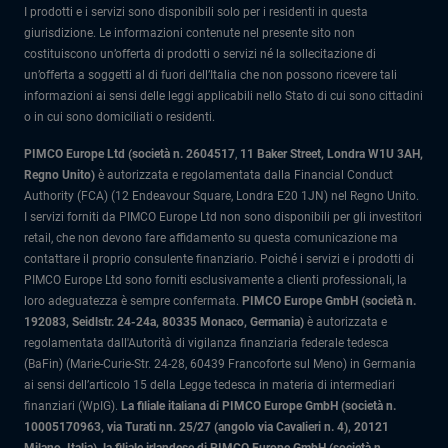
I prodotti e i servizi sono disponibili solo per i residenti in questa
giurisdizione. Le informazioni contenute nel presente sito non
costituiscono un’offerta di prodotti o servizi né la sollecitazione di
un’offerta a soggetti al di fuori dell’Italia che non possono ricevere tali
informazioni ai sensi delle leggi applicabili nello Stato di cui sono cittadini
o in cui sono domiciliati o residenti.
PIMCO Europe Ltd (società n. 2604517
,
11 Baker Street, Londra W1U 3AH,
Regno Unito)
è autorizzata e regolamentata dalla Financial Conduct
Authority (FCA) (12 Endeavour Square, Londra E20 1JN) nel Regno Unito.
I servizi forniti da PIMCO Europe Ltd non sono disponibili per gli investitori
retail, che non devono fare affidamento su questa comunicazione ma
contattare il proprio consulente finanziario. Poiché i servizi e i prodotti di
PIMCO Europe Ltd sono forniti esclusivamente a clienti professionali, la
loro adeguatezza è sempre confermata.
PIMCO Europe GmbH (società n.
192083, Seidlstr. 24-24a, 80335 Monaco, Germania)
è autorizzata e
regolamentata dall'Autorità di vigilanza finanziaria federale tedesca
(BaFin) (Marie-Curie-Str. 24-28, 60439 Francoforte sul Meno) in Germania
ai sensi dell’articolo 15 della Legge tedesca in materia di intermediari
finanziari (WpIG).
La filiale italiana di PIMCO Europe GmbH (società n.
10005170963, via Turati nn. 25/27 (angolo via Cavalieri n. 4), 20121