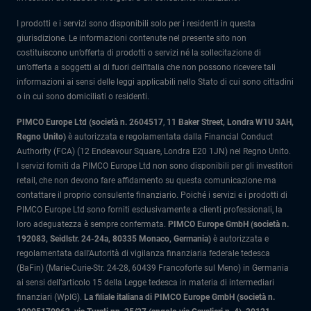
I prodotti e i servizi sono disponibili solo per i residenti in questa
giurisdizione. Le informazioni contenute nel presente sito non
costituiscono un’offerta di prodotti o servizi né la sollecitazione di
un’offerta a soggetti al di fuori dell’Italia che non possono ricevere tali
informazioni ai sensi delle leggi applicabili nello Stato di cui sono cittadini
o in cui sono domiciliati o residenti.
PIMCO Europe Ltd (società n. 2604517
,
11 Baker Street, Londra W1U 3AH,
Regno Unito)
è autorizzata e regolamentata dalla Financial Conduct
Authority (FCA) (12 Endeavour Square, Londra E20 1JN) nel Regno Unito.
I servizi forniti da PIMCO Europe Ltd non sono disponibili per gli investitori
retail, che non devono fare affidamento su questa comunicazione ma
contattare il proprio consulente finanziario. Poiché i servizi e i prodotti di
PIMCO Europe Ltd sono forniti esclusivamente a clienti professionali, la
loro adeguatezza è sempre confermata.
PIMCO Europe GmbH (società n.
192083, Seidlstr. 24-24a, 80335 Monaco, Germania)
è autorizzata e
regolamentata dall'Autorità di vigilanza finanziaria federale tedesca
(BaFin) (Marie-Curie-Str. 24-28, 60439 Francoforte sul Meno) in Germania
ai sensi dell’articolo 15 della Legge tedesca in materia di intermediari
finanziari (WpIG).
La filiale italiana di PIMCO Europe GmbH (società n.