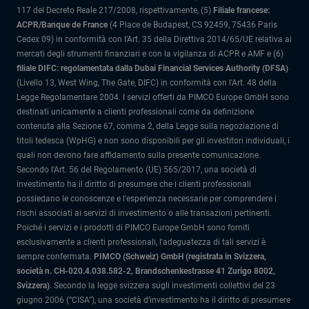
117 del Decreto Reale 217/2008, rispettivamente, (5)
Filiale francese:
ACPR/Banque de France
(4 Place de Budapest, CS 92459, 75436 Paris
Cedex 09) in conformità con l’Art. 35 della Direttiva 2014/65/UE relativa ai
mercati degli strumenti finanziari e con la vigilanza di ACPR e AMF e (6)
filiale DIFC: regolamentata dalla Dubai Financial Services Authority (DFSA)
(Livello 13, West Wing, The Gate, DIFC) in conformità con l'Art. 48 della
Legge Regolamentare 2004. I servizi offerti da PIMCO Europe GmbH sono
destinati unicamente a clienti professionali come da definizione
contenuta alla Sezione 67, comma 2, della Legge sulla negoziazione di
titoli tedesca (WpHG) e non sono disponibili per gli investitori individuali, i
quali non devono fare affidamento sulla presente comunicazione.
Secondo l'Art. 56 del Regolamento (UE) 565/2017, una società di
investimento ha il diritto di presumere che i clienti professionali
possiedano le conoscenze e l'esperienza necessarie per comprendere i
rischi associati ai servizi di investimento o alle transazioni pertinenti.
Poiché i servizi e i prodotti di PIMCO Europe GmbH sono forniti
esclusivamente a clienti professionali, l'adeguatezza di tali servizi è
sempre confermata.
PIMCO (Schweiz) GmbH (registrata in Svizzera,
società n. CH-020.4.038.582-2, Brandschenkestrasse 41 Zurigo 8002,
Svizzera)
.
Secondo la legge svizzera sugli investimenti collettivi del 23
giugno 2006 (“CISA”), una società d’investimento ha il diritto di presumere