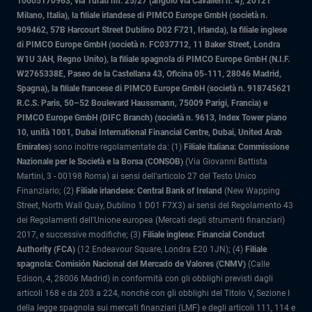
10005170963, via Turati nn. 25/27 (angolo via Cavalieri n. 4), 20121
Milano, Italia)
, la filiale irlandese di PIMCO Europe GmbH (società n.
909462, 57B Harcourt Street Dublino D02 F721, Irlanda), la filiale inglese
di PIMCO Europe GmbH (società n. FC037712, 11 Baker Street, Londra
W1U 3AH, Regno Unito), la filiale spagnola di PIMCO Europe GmbH (N.I.F.
W2765338E, Paseo de la Castellana 43, Oficina 05-111, 28046 Madrid,
Spagna), la filiale francese di PIMCO Europe GmbH (società n. 918745621
R.C.S. Paris, 50–52 Boulevard Haussmann, 75009 Parigi, Francia) e
PIMCO Europe GmbH (DIFC Branch) (società n. 9613, Index Tower piano
10, unità 1001, Dubai International Financial Centre, Dubai, United Arab
Emirates)
sono inoltre regolamentate da: (1)
Filiale italiana: Commissione
Nazionale per le Società e la Borsa (CONSOB)
(Via Giovanni Battista
Martini, 3 - 00198 Roma) ai sensi dell'articolo 27 del Testo Unico
Finanziario; (2)
Filiale irlandese: Central Bank of Ireland
(New Wapping
Street, North Wall Quay, Dublino 1 D01 F7X3) ai sensi del Regolamento 43
dei Regolamenti dell'Unione europea (Mercati degli strumenti finanziari)
2017, e successive modifiche; (3)
Filiale inglese: Financial Conduct
Authority (FCA)
(12 Endeavour Square, Londra E20 1JN); (4)
Filiale
spagnola: Comisión Nacional del Mercado de Valores (CNMV)
(Calle
Edison, 4, 28006 Madrid) in conformità con gli obblighi previsti dagli
articoli 168 e da 203 a 224, nonché con gli obblighi del Titolo V, Sezione I
della legge spagnola sui mercati finanziari (LMF) e degli articoli 111, 114 e