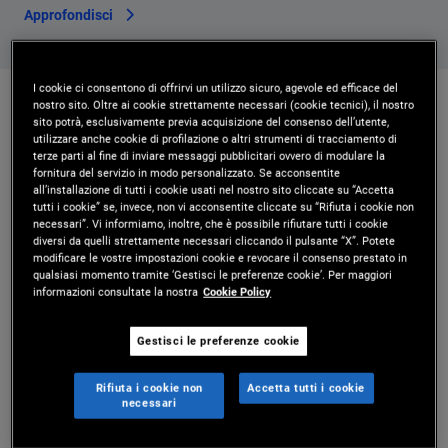
Approfondisci
I cookie ci consentono di offrirvi un utilizzo sicuro, agevole ed efficace del
nostro sito. Oltre ai cookie strettamente necessari (cookie tecnici), il nostro
STRATEGIE IN EVIDENZA
sito potrà, esclusivamente previa acquisizione del consenso dell’utente,
utilizzare anche cookie di profilazione o altri strumenti di tracciamento di
terze parti al fine di inviare messaggi pubblicitari ovvero di modulare la
Investire in un mondo
fornitura del servizio in modo personalizzato. Se acconsentite
all’installazione di tutti i cookie usati nel nostro sito cliccate su “Accetta
tutti i cookie” se, invece, non vi acconsentite cliccate su “Rifiuta i cookie non
incerto
necessari”. Vi informiamo, inoltre, che è possibile rifiutare tutti i cookie
diversi da quelli strettamente necessari cliccando il pulsante “X”. Potete
modificare le vostre impostazioni cookie e revocare il consenso prestato in
Idee di investimento che possono aiutare gli investitori ad
qualsiasi momento tramite ‘Gestisci le preferenze cookie’. Per maggiori
informazioni consultate la nostra
Cookie Policy
affrontare la volatilità e l'incertezza del mercato.
Gestisci le preferenze cookie
GIS
Rifiuta i cookie non
Accetta tutti i cookie
necessari
Income Fund | IE00B84J9L26