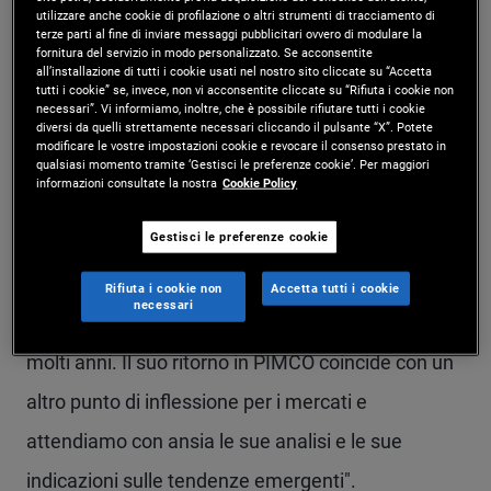
prendere le migliori decisioni d'investimento per i
utilizzare anche cookie di profilazione o altri strumenti di tracciamento di
terze parti al fine di inviare messaggi pubblicitari ovvero di modulare la
nostri clienti", ha dichiarato Dan Ivascyn, Group
fornitura del servizio in modo personalizzato. Se acconsentite
all’installazione di tutti i cookie usati nel nostro sito cliccate su “Accetta
Chief Investment Officer di PIMCO. "Il lavoro di
tutti i cookie” se, invece, non vi acconsentite cliccate su “Rifiuta i cookie non
necessari”. Vi informiamo, inoltre, che è possibile rifiutare tutti i cookie
Rich come architetto della tesi della Nuova
diversi da quelli strettamente necessari cliccando il pulsante “X”. Potete
modificare le vostre impostazioni cookie e revocare il consenso prestato in
neutralità di PIMCO nel 2014, secondo cui il calo
qualsiasi momento tramite ‘Gestisci le preferenze cookie’. Per maggiori
informazioni consultate la nostra
Cookie Policy
dei tassi d'interesse per un periodo prolungato
Gestisci le preferenze cookie
avrebbe influito sulle valutazioni dei mercati
obbligazionari, è solo un esempio delle preziose
Rifiuta i cookie non
Accetta tutti i cookie
necessari
intuizioni da lui fornite ai clienti PIMCO nel corso di
molti anni. Il suo ritorno in PIMCO coincide con un
altro punto di inflessione per i mercati e
attendiamo con ansia le sue analisi e le sue
indicazioni sulle tendenze emergenti".