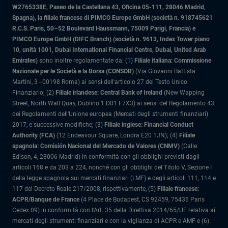
W2765338E, Paseo de la Castellana 43, Oficina 05-111, 28046 Madrid,
Spagna), la filiale francese di PIMCO Europe GmbH (società n. 918745621
R.C.S. Paris, 50–52 Boulevard Haussmann, 75009 Parigi, Francia) e
PIMCO Europe GmbH (DIFC Branch) (società n. 9613, Index Tower piano
10, unità 1001, Dubai International Financial Centre, Dubai, United Arab
Emirates)
sono inoltre regolamentate da: (1)
Filiale italiana: Commissione
Nazionale per le Società e la Borsa (CONSOB)
(Via Giovanni Battista
Martini, 3 - 00198 Roma) ai sensi dell'articolo 27 del Testo Unico
Finanziario; (2)
Filiale irlandese: Central Bank of Ireland
(New Wapping
Street, North Wall Quay, Dublino 1 D01 F7X3) ai sensi del Regolamento 43
dei Regolamenti dell'Unione europea (Mercati degli strumenti finanziari)
2017, e successive modifiche; (3)
Filiale inglese: Financial Conduct
Authority (FCA)
(12 Endeavour Square, Londra E20 1JN); (4)
Filiale
spagnola: Comisión Nacional del Mercado de Valores (CNMV)
(Calle
Edison, 4, 28006 Madrid) in conformità con gli obblighi previsti dagli
articoli 168 e da 203 a 224, nonché con gli obblighi del Titolo V, Sezione I
della legge spagnola sui mercati finanziari (LMF) e degli articoli 111, 114 e
117 del Decreto Reale 217/2008, rispettivamente, (5)
Filiale francese:
ACPR/Banque de France
(4 Place de Budapest, CS 92459, 75436 Paris
Cedex 09) in conformità con l’Art. 35 della Direttiva 2014/65/UE relativa ai
mercati degli strumenti finanziari e con la vigilanza di ACPR e AMF e (6)