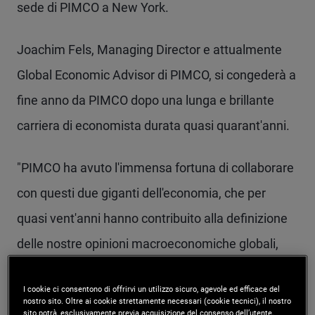
sede di PIMCO a New York.
Joachim Fels, Managing Director e attualmente
Global Economic Advisor di PIMCO, si congederà a
fine anno da PIMCO dopo una lunga e brillante
carriera di economista durata quasi quarant'anni.
"PIMCO ha avuto l'immensa fortuna di collaborare
con questi due giganti dell'economia, che per
quasi vent'anni hanno contribuito alla definizione
delle nostre opinioni macroeconomiche globali,
aiutando l'azienda a comprendere a fondo un
I cookie ci consentono di offrirvi un utilizzo sicuro, agevole ed efficace del
mondo in rapida evoluzione in modo da poter
nostro sito. Oltre ai cookie strettamente necessari (cookie tecnici), il nostro
sito potrà, esclusivamente previa acquisizione del consenso dell’utente,