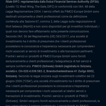
filiale DIFC: regolamentata dalla Dubai Financial Services Authority (DFSA)
(Livello 13, West Wing, The Gate, DIFC) in conformità con l'Art. 48 della
Legge Regolamentare 2004. I servizi offerti da PIMCO Europe GmbH sono
destinati unicamente a clienti professionali come da definizione
contenuta alla Sezione 67, comma 2, della Legge sulla negoziazione di
titoli tedesca (WpHG) e non sono disponibili per gli investitori individuali, i
quali non devono fare affidamento sulla presente comunicazione.
Secondo l'Art. 56 del Regolamento (UE) 565/2017, una società di
investimento ha il diritto di presumere che i clienti professionali
possiedano le conoscenze e l'esperienza necessarie per comprendere i
rischi associati ai servizi di investimento o alle transazioni pertinenti.
Poiché i servizi e i prodotti di PIMCO Europe GmbH sono forniti
esclusivamente a clienti professionali, l'adeguatezza di tali servizi è
sempre confermata.
PIMCO (Schweiz) GmbH (registrata in Svizzera,
società n. CH-020.4.038.582-2, Brandschenkestrasse 41 Zurigo 8002,
Svizzera)
.
Secondo la legge svizzera sugli investimenti collettivi del 23
giugno 2006 (“CISA”), una società d’investimento ha il diritto di presumere
che i clienti professionali possiedano le conoscenze e l’esperienza
necessarie per comprendere i rischi associati ai relativi servizi o
transazioni di investimento. Poiché i servizi e i prodotti di PIMCO
(Schweiz). GmbH vengono forniti esclusivamente a clienti professionali, la