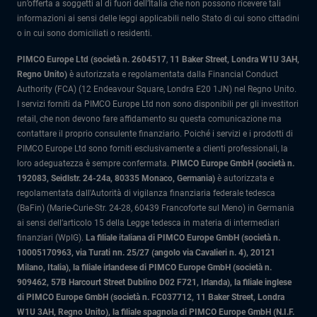
un’offerta a soggetti al di fuori dell’Italia che non possono ricevere tali
informazioni ai sensi delle leggi applicabili nello Stato di cui sono cittadini
o in cui sono domiciliati o residenti.
PIMCO Europe Ltd (società n. 2604517
,
11 Baker Street, Londra W1U 3AH,
Regno Unito)
è autorizzata e regolamentata dalla Financial Conduct
Authority (FCA) (12 Endeavour Square, Londra E20 1JN) nel Regno Unito.
I servizi forniti da PIMCO Europe Ltd non sono disponibili per gli investitori
retail, che non devono fare affidamento su questa comunicazione ma
contattare il proprio consulente finanziario. Poiché i servizi e i prodotti di
PIMCO Europe Ltd sono forniti esclusivamente a clienti professionali, la
loro adeguatezza è sempre confermata.
PIMCO Europe GmbH (società n.
192083, Seidlstr. 24-24a, 80335 Monaco, Germania)
è autorizzata e
regolamentata dall'Autorità di vigilanza finanziaria federale tedesca
(BaFin) (Marie-Curie-Str. 24-28, 60439 Francoforte sul Meno) in Germania
ai sensi dell’articolo 15 della Legge tedesca in materia di intermediari
finanziari (WpIG).
La filiale italiana di PIMCO Europe GmbH (società n.
10005170963, via Turati nn. 25/27 (angolo via Cavalieri n. 4), 20121
Milano, Italia)
, la filiale irlandese di PIMCO Europe GmbH (società n.
909462, 57B Harcourt Street Dublino D02 F721, Irlanda), la filiale inglese
di PIMCO Europe GmbH (società n. FC037712, 11 Baker Street, Londra
W1U 3AH, Regno Unito), la filiale spagnola di PIMCO Europe GmbH (N.I.F.