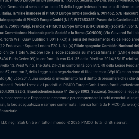
rmata.
PIMCO Europe GmbH (società n. 192083, Seidlstr. 24-24a, 80335 Monaco, G
 in Germania ai sensi dell’articolo 15 della Legge tedesca in materia di intermediari
Italia)
, la filiale irlandese di PIMCO Europe GmbH (società n. 909462, 57B Harcourt
liale spagnola di PIMCO Europe GmbH (N.I.F. W2765338E, Paseo de la Castellana 43, 
n, 75009 Parigi, Francia) e PIMCO Europe GmbH (DIFC Branch) (società n. 9613, Ind
liana: Commissione Nazionale per le Società e la Borsa (CONSOB)
(Via Giovanni Battista
, North Wall Quay, Dublino 1 D01 F7X3) ai sensi del Regolamento 43 dei Regolamenti
(12 Endeavour Square, Londra E20 1JN); (4)
Filiale spagnola: Comisión Nacional d
blighi del Titolo V, Sezione I della legge spagnola sui mercati finanziari (LMF) e deg
36 Paris Cedex 09) in conformità con l’Art. 35 della Direttiva 2014/65/UE relativa a
ivello 13, West Wing, The Gate, DIFC) in conformità con l'Art. 48 della Legge Regol
e 67, comma 2, della Legge sulla negoziazione di titoli tedesca (WpHG) e non sono dis
 (UE) 565/2017, una società di investimento ha il diritto di presumere che i client
ertinenti. Poiché i servizi e i prodotti di PIMCO Europe GmbH sono forniti esclusivame
020.4.038.582-2, Brandschenkestrasse 41 Zurigo 8002, Svizzera)
.
Secondo la legge sv
o le conoscenze e l’esperienza necessarie per comprendere i rischi associati ai relativi
ali, la loro adeguatezza è sempre confermata.
I servizi forniti da PIMCO (Schweiz) 
inanziario.
gli Stati Uniti e in tutto il mondo. © 2026, PIMCO. Tutti i diritti riservati.