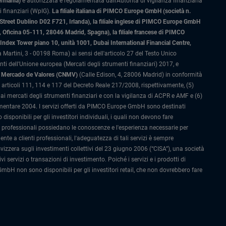
ermania)
è autorizzata e regolamentata dall'Autorità di vigilanza finanziaria
 finanziari (WpIG).
La filiale italiana di PIMCO Europe GmbH (società n.
 Street Dublino D02 F721, Irlanda), la filiale inglese di PIMCO Europe GmbH
Oficina 05-111, 28046 Madrid, Spagna), la filiale francese di PIMCO
ex Tower piano 10, unità 1001, Dubai International Financial Centre,
 Martini, 3 - 00198 Roma) ai sensi dell'articolo 27 del Testo Unico
 dell'Unione europea (Mercati degli strumenti finanziari) 2017, e
el Mercado de Valores (CNMV)
(Calle Edison, 4, 28006 Madrid) in conformità
li articoli 111, 114 e 117 del Decreto Reale 217/2008, rispettivamente, (5)
i mercati degli strumenti finanziari e con la vigilanza di ACPR e AMF e (6)
amentare 2004. I servizi offerti da PIMCO Europe GmbH sono destinati
ponibili per gli investitori individuali, i quali non devono fare
i professionali possiedano le conoscenze e l'esperienza necessarie per
nte a clienti professionali, l'adeguatezza di tali servizi è sempre
izzera sugli investimenti collettivi del 23 giugno 2006 (“CISA”), una società
 servizi o transazioni di investimento. Poiché i servizi e i prodotti di
GmbH non sono disponibili per gli investitori retail, che non dovrebbero fare