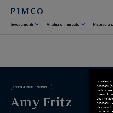
Investimenti
Analisi di mercato
Risorse e 
I cookie ci c
necessari (co
I NOSTRI PROFESSIONISTI
anche cookie 
ovvero di mod
usati nel nos
Amy Fritz
necessari”. V
cliccando il 
momento tram