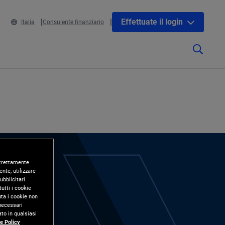
Effettuate il login
Italia
Consulente finanziario
 strettamente
nte, utilizzare
ubblicitari
utti i cookie
uta i cookie non
 necessari
to in qualsiasi
e Policy