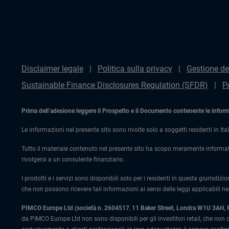
Disclaimer legale
Politica sulla privacy
Gestione de
Sustainable Finance Disclosures Regulation (SFDR)
P
Prima dell’adesione leggere il Prospetto e il Documento contenente le informaz
Le informazioni nel presente sito sono rivolte solo a soggetti residenti in Ital
Tutto il materiale contenuto nel presente sito ha scopo meramente informat
rivolgersi a un consulente finanziario.
I prodotti e i servizi sono disponibili solo per i residenti in questa giurisdizi
che non possono ricevere tali informazioni ai sensi delle leggi applicabili nel
PIMCO Europe Ltd (società n. 2604517
,
11 Baker Street, Londra W1U 3AH,
da PIMCO Europe Ltd non sono disponibili per gli investitori retail, che non