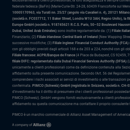
esclusivamente a clienti professionali, la loro adeguatezza è sempre confe
federale tedesca (BaFin) (Marie-Curie-Str. 24-28, 60439 Francoforte sul Meno)
10005170963, via Turati nn. 25/27 (angolo via Cavalieri n. 4), 20121 Milano, 
(società n. FC037712, 11 Baker Street, Londra W1U 3AH, Regno Unito), la fi
Europe GmbH (società n. 918745621 R.C.S. Paris, 50–52 Boulevard Haussman
Dubai, United Arab Emirates)
sono inoltre regolamentate da: (1)
Filiale ita
Finanziario; (2)
Filiale irlandese: Central Bank of Ireland
(New Wapping Street
successive modifiche; (3)
Filiale inglese: Financial Conduct Authority (FCA)
con gli obblighi previsti dagli articoli 168 e da 203 a 224, nonché con gli ob
Filiale francese: ACPR/Banque de France
(4 Place de Budapest, CS 92459, 754
filiale DIFC: regolamentata dalla Dubai Financial Services Authority (DFSA)
(L
unicamente a clienti professionali come da definizione contenuta alla Sezion
affidamento sulla presente comunicazione. Secondo l'Art. 56 del Regolamento
comprendere i rischi associati ai servizi di investimento o alle transazioni p
confermata.
PIMCO (Schweiz) GmbH (registrata in Svizzera, società n. CH-
d’investimento ha il diritto di presumere che i clienti professionali possiedan
PIMCO (Schweiz). GmbH vengono forniti esclusivamente a clienti profession
affidamento su questa comunicazione ma contattare il proprio consulente f
PIMCO è un marchio commerciale di Allianz Asset Management of America LLC ne