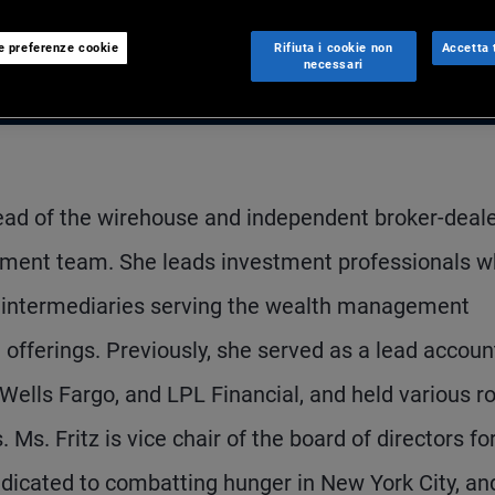
le preferenze cookie
Rifiuta i cookie non
Accetta t
necessari
head of the wirehouse and independent broker-deal
ement team. She leads investment professionals 
al intermediaries serving the wealth management
 offerings. Previously, she served as a lead accoun
Wells Fargo, and LPL Financial, and held various r
 Ms. Fritz is vice chair of the board of directors fo
icated to combatting hunger in New York City, an