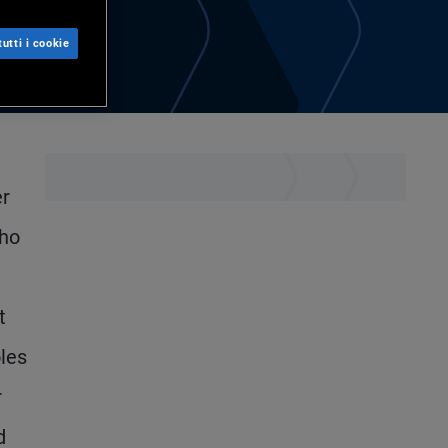
utti i cookie
er
who
t
oles
r
d