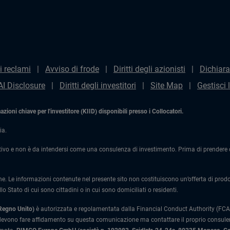
i reclami
Avviso di frode
Diritti degli azionisti
Dichiara
AI Disclosure
Diritti degli investitori
Site Map
Gestisci 
ioni chiave per l'investitore (KIID) disponibili presso i Collocatori.
ia.
ivo e non è da intendersi come una consulenza di investimento. Prima di prendere qu
one. Le informazioni contenute nel presente sito non costituiscono un’offerta di prodotti
lo Stato di cui sono cittadini o in cui sono domiciliati o residenti.
 Regno Unito)
è autorizzata e regolamentata dalla Financial Conduct Authority (FCA)
 devono fare affidamento su questa comunicazione ma contattare il proprio consulente