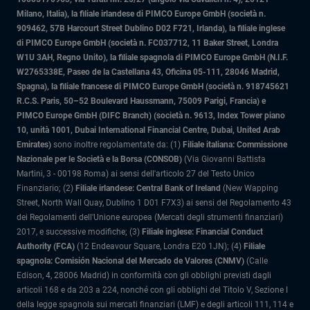
Milano, Italia)
, la filiale irlandese di PIMCO Europe GmbH (società n.
909462, 57B Harcourt Street Dublino D02 F721, Irlanda), la filiale inglese
di PIMCO Europe GmbH (società n. FC037712, 11 Baker Street, Londra
W1U 3AH, Regno Unito), la filiale spagnola di PIMCO Europe GmbH (N.I.F.
W2765338E, Paseo de la Castellana 43, Oficina 05-111, 28046 Madrid,
Spagna), la filiale francese di PIMCO Europe GmbH (società n. 918745621
R.C.S. Paris, 50–52 Boulevard Haussmann, 75009 Parigi, Francia) e
PIMCO Europe GmbH (DIFC Branch) (società n. 9613, Index Tower piano
10, unità 1001, Dubai International Financial Centre, Dubai, United Arab
Emirates)
sono inoltre regolamentate da: (1)
Filiale italiana: Commissione
Nazionale per le Società e la Borsa (CONSOB)
(Via Giovanni Battista
Martini, 3 - 00198 Roma) ai sensi dell'articolo 27 del Testo Unico
Finanziario; (2)
Filiale irlandese: Central Bank of Ireland
(New Wapping
Street, North Wall Quay, Dublino 1 D01 F7X3) ai sensi del Regolamento 43
dei Regolamenti dell'Unione europea (Mercati degli strumenti finanziari)
2017, e successive modifiche; (3)
Filiale inglese: Financial Conduct
Authority (FCA)
(12 Endeavour Square, Londra E20 1JN); (4)
Filiale
spagnola: Comisión Nacional del Mercado de Valores (CNMV)
(Calle
Edison, 4, 28006 Madrid) in conformità con gli obblighi previsti dagli
articoli 168 e da 203 a 224, nonché con gli obblighi del Titolo V, Sezione I
della legge spagnola sui mercati finanziari (LMF) e degli articoli 111, 114 e