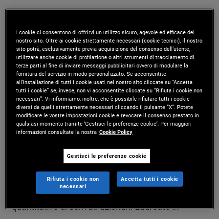
Juan Porras è senior vice president presso la sede
di Newport Beach e ingegnere finanziario nel
I cookie ci consentono di offrirvi un utilizzo sicuro, agevole ed efficace del
nostro sito. Oltre ai cookie strettamente necessari (cookie tecnici), il nostro
gruppo di analisi per la gestione di portafoglio.
sito potrà, esclusivamente previa acquisizione del consenso dell’utente,
utilizzare anche cookie di profilazione o altri strumenti di tracciamento di
Prima di entrare in PIMCO nel 2011, ha lavorato
terze parti al fine di inviare messaggi pubblicitari ovvero di modulare la
fornitura del servizio in modo personalizzato. Se acconsentite
per nove anni presso JP Morgan, negli ultimi tempi
all’installazione di tutti i cookie usati nel nostro sito cliccate su “Accetta
tutti i cookie” se, invece, non vi acconsentite cliccate su “Rifiuta i cookie non
necessari”. Vi informiamo, inoltre, che è possibile rifiutare tutti i cookie
come analista quantitativo dedito allo sviluppo di
diversi da quelli strettamente necessari cliccando il pulsante “X”. Potete
modificare le vostre impostazioni cookie e revocare il consenso prestato in
modelli per derivati su tassi d'interesse e
qualsiasi momento tramite ‘Gestisci le preferenze cookie’. Per maggiori
informazioni consultate la nostra
Cookie Policy
inflazione, e in precedenza come analista
quantitativo del credito. Ha inoltre lavorato in
Gestisci le preferenze cookie
Commerzbank nel gruppo di modellizzazione del
Rifiuta i cookie non
Accetta tutti i cookie
necessari
rischio e presso BNP Paribas come analista
quantitativo di derivati azionari. Laureato in