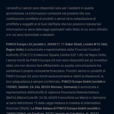
I prodotti e i servizi sono disponibili solo per i residenti in questa
giurisdizione. Le informazioni contenute nel presente sito non
costituiscono un’offerta di prodotti o servizi né la sollecitazione di
un’offerta a soggetti al di fuori dell’Italia che non possono ricevere tali
informazioni ai sensi delle leggi applicabili nello Stato di cui sono cittadini
o in cui sono domiciliati o residenti.
PIMCO Europe Ltd (società n. 2604517
,
11 Baker Street, Londra W1U 3AH,
Regno Unito)
è autorizzata e regolamentata dalla Financial Conduct
Authority (FCA) (12 Endeavour Square, Londra E20 1JN) nel Regno Unito.
I servizi forniti da PIMCO Europe Ltd non sono disponibili per gli investitori
retail, che non devono fare affidamento su questa comunicazione ma
contattare il proprio consulente finanziario. Poiché i servizi e i prodotti di
PIMCO Europe Ltd sono forniti esclusivamente a clienti professionali, la
loro adeguatezza è sempre confermata.
PIMCO Europe GmbH (società n.
192083, Seidlstr. 24-24a, 80335 Monaco, Germania)
è autorizzata e
regolamentata dall'Autorità di vigilanza finanziaria federale tedesca
(BaFin) (Marie-Curie-Str. 24-28, 60439 Francoforte sul Meno) in Germania
ai sensi dell’articolo 15 della Legge tedesca in materia di intermediari
finanziari (WpIG).
La filiale italiana di PIMCO Europe GmbH (società n.
10005170963, via Turati nn. 25/27 (angolo via Cavalieri n. 4), 20121