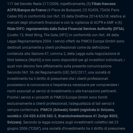
117 del Decreto Reale 217/2008, rispettivamente, (5)
Filiale francese:
ACPR/Banque de France
(4 Place de Budapest, CS 92459, 75436 Paris
Cedex 09) in conformità con l’Art. 35 della Direttiva 2014/65/UE relativa ai
mercati degli strumenti finanziari e con la vigilanza di ACPR e AMF e (6)
filiale DIFC: regolamentata dalla Dubai Financial Services Authority (DFSA)
(Livello 13, West Wing, The Gate, DIFC) in conformità con l'Art. 48 della
Legge Regolamentare 2004. I servizi offerti da PIMCO Europe GmbH sono
destinati unicamente a clienti professionali come da definizione
contenuta alla Sezione 67, comma 2, della Legge sulla negoziazione di
titoli tedesca (WpHG) e non sono disponibili per gli investitori individuali, i
quali non devono fare affidamento sulla presente comunicazione.
Secondo l'Art. 56 del Regolamento (UE) 565/2017, una società di
investimento ha il diritto di presumere che i clienti professionali
possiedano le conoscenze e l'esperienza necessarie per comprendere i
rischi associati ai servizi di investimento o alle transazioni pertinenti.
Poiché i servizi e i prodotti di PIMCO Europe GmbH sono forniti
esclusivamente a clienti professionali, l'adeguatezza di tali servizi è
sempre confermata.
PIMCO (Schweiz) GmbH (registrata in Svizzera,
società n. CH-020.4.038.582-2, Brandschenkestrasse 41 Zurigo 8002,
Svizzera)
.
Secondo la legge svizzera sugli investimenti collettivi del 23
giugno 2006 (“CISA”), una società d’investimento ha il diritto di presumere