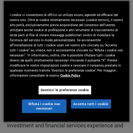
Mr. Apedjinou is a senior vice president and
I cookie ci consentono di offrirvi un utilizzo sicuro, agevole ed efficace del
quantitative research analyst in the emerging
nostro sito. Oltre ai cookie strettamente necessari (cookie tecnici), il nostro
sito potrà, esclusivamente previa acquisizione del consenso dell’utente,
markets analytics group, based in the New York
utilizzare anche cookie di profilazione o altri strumenti di tracciamento di
terze parti al fine di inviare messaggi pubblicitari ovvero di modulare la
office. Prior to joining PIMCO in 2017, he was a
fornitura del servizio in modo personalizzato. Se acconsentite
all’installazione di tutti i cookie usati nel nostro sito cliccate su “Accetta
quantitative macro strategist at Laurion Capital
tutti i cookie” se, invece, non vi acconsentite cliccate su “Rifiuta i cookie non
necessari”. Vi informiamo, inoltre, che è possibile rifiutare tutti i cookie
diversi da quelli strettamente necessari cliccando il pulsante “X”. Potete
Management and previously held roles in
modificare le vostre impostazioni cookie e revocare il consenso prestato in
qualsiasi momento tramite ‘Gestisci le preferenze cookie’. Per maggiori
quantitative rates and macro strategy. He has
informazioni consultate la nostra
Cookie Policy
written numerous research papers, including "A
Gestisci le preferenze cookie
Framework for Valuing Treasury Inflation-
Protected Securities," published in 2008 in the
Rifiuta i cookie non
Accetta tutti i cookie
necessari
Handbook of Finance. He has 20 years of
investment and financial services experience and