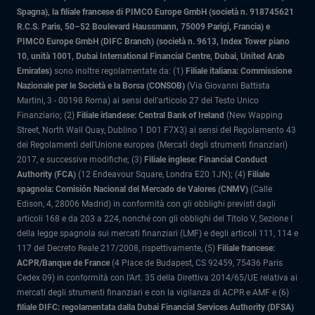
Spagna), la filiale francese di PIMCO Europe GmbH (società n. 918745621
R.C.S. Paris, 50–52 Boulevard Haussmann, 75009 Parigi, Francia) e
PIMCO Europe GmbH (DIFC Branch) (società n. 9613, Index Tower piano
10, unità 1001, Dubai International Financial Centre, Dubai, United Arab
Emirates)
sono inoltre regolamentate da: (1)
Filiale italiana: Commissione
Nazionale per le Società e la Borsa (CONSOB)
(Via Giovanni Battista
Martini, 3 - 00198 Roma) ai sensi dell'articolo 27 del Testo Unico
Finanziario; (2)
Filiale irlandese: Central Bank of Ireland
(New Wapping
Street, North Wall Quay, Dublino 1 D01 F7X3) ai sensi del Regolamento 43
dei Regolamenti dell'Unione europea (Mercati degli strumenti finanziari)
2017, e successive modifiche; (3)
Filiale inglese: Financial Conduct
Authority (FCA)
(12 Endeavour Square, Londra E20 1JN); (4)
Filiale
spagnola: Comisión Nacional del Mercado de Valores (CNMV)
(Calle
Edison, 4, 28006 Madrid) in conformità con gli obblighi previsti dagli
articoli 168 e da 203 a 224, nonché con gli obblighi del Titolo V, Sezione I
della legge spagnola sui mercati finanziari (LMF) e degli articoli 111, 114 e
117 del Decreto Reale 217/2008, rispettivamente, (5)
Filiale francese:
ACPR/Banque de France
(4 Place de Budapest, CS 92459, 75436 Paris
Cedex 09) in conformità con l’Art. 35 della Direttiva 2014/65/UE relativa ai
mercati degli strumenti finanziari e con la vigilanza di ACPR e AMF e (6)
filiale DIFC: regolamentata dalla Dubai Financial Services Authority (DFSA)