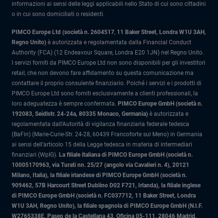
informazioni ai sensi delle leggi applicabili nello Stato di cui sono cittadini
o in cui sono domiciliati o residenti.
PIMCO Europe Ltd (società n. 2604517
,
11 Baker Street, Londra W1U 3AH,
Regno Unito)
è autorizzata e regolamentata dalla Financial Conduct
Authority (FCA) (12 Endeavour Square, Londra E20 1JN) nel Regno Unito.
I servizi forniti da PIMCO Europe Ltd non sono disponibili per gli investitori
retail, che non devono fare affidamento su questa comunicazione ma
contattare il proprio consulente finanziario. Poiché i servizi e i prodotti di
PIMCO Europe Ltd sono forniti esclusivamente a clienti professionali, la
loro adeguatezza è sempre confermata.
PIMCO Europe GmbH (società n.
192083, Seidlstr. 24-24a, 80335 Monaco, Germania)
è autorizzata e
regolamentata dall'Autorità di vigilanza finanziaria federale tedesca
(BaFin) (Marie-Curie-Str. 24-28, 60439 Francoforte sul Meno) in Germania
ai sensi dell’articolo 15 della Legge tedesca in materia di intermediari
finanziari (WpIG).
La filiale italiana di PIMCO Europe GmbH (società n.
10005170963, via Turati nn. 25/27 (angolo via Cavalieri n. 4), 20121
Milano, Italia)
, la filiale irlandese di PIMCO Europe GmbH (società n.
909462, 57B Harcourt Street Dublino D02 F721, Irlanda), la filiale inglese
di PIMCO Europe GmbH (società n. FC037712, 11 Baker Street, Londra
W1U 3AH, Regno Unito), la filiale spagnola di PIMCO Europe GmbH (N.I.F.
W2765338E, Paseo de la Castellana 43, Oficina 05-111, 28046 Madrid,