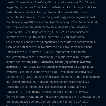
(Livello 13, West Wing, The Gate, DIFC) in conformità con l'Art. 48 della
Legge Regolamentare 2004. I servizi offerti da PIMCO Europe GmbH sono
destinati unicamente a clienti professionali come da definizione
contenuta alla Sezione 67, comma 2, della Legge sulla negoziazione di
titoli tedesca (WpHG) e non sono disponibili per gli investitori individuali, i
quali non devono fare affidamento sulla presente comunicazione.
Secondo l'Art. 56 del Regolamento (UE) 565/2017, una società di
investimento ha il diritto di presumere che i clienti professionali
possiedano le conoscenze e l'esperienza necessarie per comprendere i
rischi associati ai servizi di investimento o alle transazioni pertinenti.
Poiché i servizi e i prodotti di PIMCO Europe GmbH sono forniti
esclusivamente a clienti professionali, l'adeguatezza di tali servizi è
sempre confermata.
PIMCO (Schweiz) GmbH (registrata in Svizzera,
società n. CH-020.4.038.582-2, Brandschenkestrasse 41 Zurigo 8002,
Svizzera)
.
Secondo la legge svizzera sugli investimenti collettivi del 23
giugno 2006 (“CISA”), una società d’investimento ha il diritto di presumere
che i clienti professionali possiedano le conoscenze e l’esperienza
necessarie per comprendere i rischi associati ai relativi servizi o
transazioni di investimento. Poiché i servizi e i prodotti di PIMCO
(Schweiz). GmbH vengono forniti esclusivamente a clienti professionali, la
loro adeguatezza è sempre confermata.
I servizi forniti da PIMCO