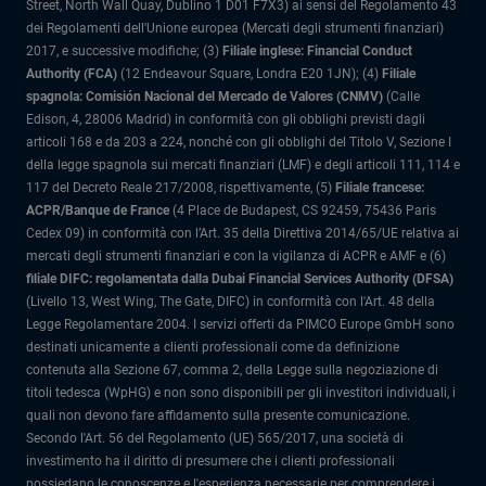
Street, North Wall Quay, Dublino 1 D01 F7X3) ai sensi del Regolamento 43
dei Regolamenti dell'Unione europea (Mercati degli strumenti finanziari)
2017, e successive modifiche; (3)
Filiale inglese: Financial Conduct
Authority (FCA)
(12 Endeavour Square, Londra E20 1JN); (4)
Filiale
spagnola: Comisión Nacional del Mercado de Valores (CNMV)
(Calle
Edison, 4, 28006 Madrid) in conformità con gli obblighi previsti dagli
articoli 168 e da 203 a 224, nonché con gli obblighi del Titolo V, Sezione I
della legge spagnola sui mercati finanziari (LMF) e degli articoli 111, 114 e
117 del Decreto Reale 217/2008, rispettivamente, (5)
Filiale francese:
ACPR/Banque de France
(4 Place de Budapest, CS 92459, 75436 Paris
Cedex 09) in conformità con l’Art. 35 della Direttiva 2014/65/UE relativa ai
mercati degli strumenti finanziari e con la vigilanza di ACPR e AMF e (6)
filiale DIFC: regolamentata dalla Dubai Financial Services Authority (DFSA)
(Livello 13, West Wing, The Gate, DIFC) in conformità con l'Art. 48 della
Legge Regolamentare 2004. I servizi offerti da PIMCO Europe GmbH sono
destinati unicamente a clienti professionali come da definizione
contenuta alla Sezione 67, comma 2, della Legge sulla negoziazione di
titoli tedesca (WpHG) e non sono disponibili per gli investitori individuali, i
quali non devono fare affidamento sulla presente comunicazione.
Secondo l'Art. 56 del Regolamento (UE) 565/2017, una società di
investimento ha il diritto di presumere che i clienti professionali
possiedano le conoscenze e l'esperienza necessarie per comprendere i