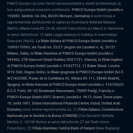
PIMCO Europe Ltd sono forniti esclusivamente a clienti professionali, la
loro adeguatezza è sempre confermata.
PIMCO Europe GmbH (società n.
192083, Seidlstr. 24-24a, 80335 Monaco, Germania)
è autorizzata e
regolamentata dall'Autorità di vigilanza finanziaria federale tedesca
(BaFin) (Marie-Curie-Str. 24-28, 60439 Francoforte sul Meno) in Germania
ai sensi dell’articolo 15 della Legge tedesca in materia di intermediari
finanziari (WpIG).
La filiale italiana di PIMCO Europe GmbH (società n.
10005170963, via Turati nn. 25/27 (angolo via Cavalieri n. 4), 20121
Milano, Italia)
, la filiale irlandese di PIMCO Europe GmbH (società n.
909462, 57B Harcourt Street Dublino D02 F721, Irlanda), la filiale inglese
di PIMCO Europe GmbH (società n. FC037712, 11 Baker Street, Londra
W1U 3AH, Regno Unito), la filiale spagnola di PIMCO Europe GmbH (N.I.F.
W2765338E, Paseo de la Castellana 43, Oficina 05-111, 28046 Madrid,
Spagna), la filiale francese di PIMCO Europe GmbH (società n. 918745621
R.C.S. Paris, 50–52 Boulevard Haussmann, 75009 Parigi, Francia) e
PIMCO Europe GmbH (DIFC Branch) (società n. 9613, Index Tower piano
10, unità 1001, Dubai International Financial Centre, Dubai, United Arab
Emirates)
sono inoltre regolamentate da: (1)
Filiale italiana: Commissione
Nazionale per le Società e la Borsa (CONSOB)
(Via Giovanni Battista
Martini, 3 - 00198 Roma) ai sensi dell'articolo 27 del Testo Unico
Finanziario; (2)
Filiale irlandese: Central Bank of Ireland
(New Wapping