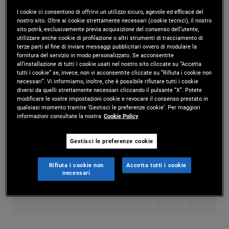
I cookie ci consentono di offrirvi un utilizzo sicuro, agevole ed efficace del
Mr. O'Connor is a senior vice president and
nostro sito. Oltre ai cookie strettamente necessari (cookie tecnici), il nostro
sito potrà, esclusivamente previa acquisizione del consenso dell’utente,
municipal credit research analyst in the New York
utilizzare anche cookie di profilazione o altri strumenti di tracciamento di
terze parti al fine di inviare messaggi pubblicitari ovvero di modulare la
office. Prior to joining PIMCO in 2014, he was an
fornitura del servizio in modo personalizzato. Se acconsentite
all’installazione di tutti i cookie usati nel nostro sito cliccate su “Accetta
associate at BNP Paribas, where he covered
tutti i cookie” se, invece, non vi acconsentite cliccate su “Rifiuta i cookie non
necessari”. Vi informiamo, inoltre, che è possibile rifiutare tutti i cookie
energy and agribusiness companies. Previously,
diversi da quelli strettamente necessari cliccando il pulsante “X”. Potete
modificare le vostre impostazioni cookie e revocare il consenso prestato in
he was an infrastructure credit analyst at Moody's
qualsiasi momento tramite ‘Gestisci le preferenze cookie’. Per maggiori
informazioni consultate la nostra
Cookie Policy
Investors Service. He has 23 years of investment
and financial services experience and holds an
Gestisci le preferenze cookie
undergraduate degree in business from the
Rifiuta i cookie non
Accetta tutti i cookie
necessari
University of Technology, Sydney.