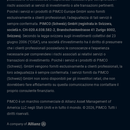
rischi associati ai servizi di investimento o alle transazioni pertinenti.
Poiché i servizi e i prodotti di PIMCO Europe GmbH sono forniti
esclusivamente a clienti professionali, l'adeguatezza di tali servizi è
sempre confermata.
PIMCO (Schweiz) GmbH (registrata in Svizzera,
società n. CH-020.4.038.582-2, Brandschenkestrasse 41 Zurigo 8002,
Svizzera)
.
Secondo la legge svizzera sugli investimenti collettivi del 23
giugno 2006 (“CISA”), una società d’investimento ha il diritto di presumere
che i clienti professionali possiedano le conoscenze e l’esperienza
necessarie per comprendere i rischi associati ai relativi servizi o
transazioni di investimento. Poiché i servizi e i prodotti di PIMCO
(Schweiz). GmbH vengono forniti esclusivamente a clienti professionali, la
loro adeguatezza è sempre confermata.
I servizi forniti da PIMCO
(Schweiz) GmbH non sono disponibili per gli investitori retail, che non
dovrebbero fare affidamento su questa comunicazione ma contattare il
proprio consulente finanziario.
PIMCO è un marchio commerciale di Allianz Asset Management of
America LLC negli Stati Uniti e in tutto il mondo. © 2026, PIMCO. Tutti i
diritti riservati.