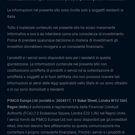
Le informazioni nel presente sito sono rivolte solo a soggetti residenti in
Italia.
Tutto il materiale contenuto nel presente sito ha scopo meramente
informativo e non è da intendersi come una consulenza di investimento.
Prima di prendere qualunque decisione in materia di investimenti gli
investitori dovrebbero rivolgersi a un consulente finanziario.
I prodotti e i servizi sono disponibili solo per i residenti in questa
giurisdizione. Le informazioni contenute nel presente sito non
costituiscono un’offerta di prodotti o servizi né la sollecitazione di
un’offerta a soggetti al di fuori dell’Italia che non possono ricevere tali
informazioni ai sensi delle leggi applicabili nello Stato di cui sono cittadini
o in cui sono domiciliati o residenti.
PIMCO Europe Ltd (società n. 2604517
,
11 Baker Street, Londra W1U 3AH,
Regno Unito)
è autorizzata e regolamentata dalla Financial Conduct
Authority (FCA) (12 Endeavour Square, Londra E20 1JN) nel Regno Unito.
I servizi forniti da PIMCO Europe Ltd non sono disponibili per gli investitori
retail, che non devono fare affidamento su questa comunicazione ma
contattare il proprio consulente finanziario. Poiché i servizi e i prodotti di