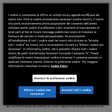
Mukundan Devarajan è executive vice president e
analista di ricerca empirica presso la sede di
I cookie ci consentono di offrirvi un utilizzo sicuro, agevole ed efficace del
nostro sito. Oltre ai cookie strettamente necessari (cookie tecnici), il nostro
sito potrà, esclusivamente previa acquisizione del consenso dell’utente,
Newport Beach. Prima di entrare in PIMCO nel
utilizzare anche cookie di profilazione o altri strumenti di tracciamento di
terze parti al fine di inviare messaggi pubblicitari ovvero di modulare la
2011, ha ricoperto il ruolo di direttore esecutivo nel
fornitura del servizio in modo personalizzato. Se acconsentite
all’installazione di tutti i cookie usati nel nostro sito cliccate su “Accetta
gruppo dedicato alle strategie quantitative presso
tutti i cookie” se, invece, non vi acconsentite cliccate su “Rifiuta i cookie non
necessari”. Vi informiamo, inoltre, che è possibile rifiutare tutti i cookie
Nomura International, dove si è occupato in
diversi da quelli strettamente necessari cliccando il pulsante “X”. Potete
modificare le vostre impostazioni cookie e revocare il consenso prestato in
particolare dei quadri sistematici per
qualsiasi momento tramite ‘Gestisci le preferenze cookie’. Per maggiori
informazioni consultate la nostra
Cookie Policy
l'investimento macro nei mercati obbligazionari
globali. In precedenza, è stato direttore delle
Gestisci le preferenze cookie
strategie quantitative presso Lehman Brothers
Rifiuta i cookie non
Accetta tutti i cookie
necessari
International. Laureato in economia e commercio
all’Università di Delhi e con diploma post-laurea in