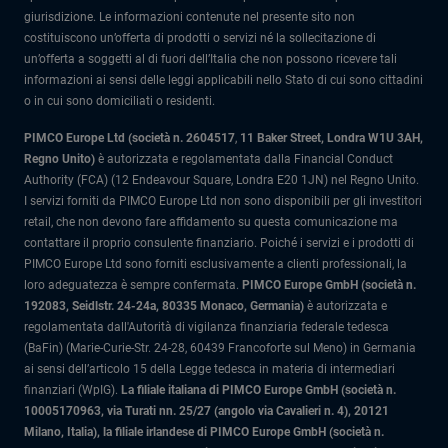
giurisdizione. Le informazioni contenute nel presente sito non
costituiscono un’offerta di prodotti o servizi né la sollecitazione di
un’offerta a soggetti al di fuori dell’Italia che non possono ricevere tali
informazioni ai sensi delle leggi applicabili nello Stato di cui sono cittadini
o in cui sono domiciliati o residenti.
PIMCO Europe Ltd (società n. 2604517
,
11 Baker Street, Londra W1U 3AH,
Regno Unito)
è autorizzata e regolamentata dalla Financial Conduct
Authority (FCA) (12 Endeavour Square, Londra E20 1JN) nel Regno Unito.
I servizi forniti da PIMCO Europe Ltd non sono disponibili per gli investitori
retail, che non devono fare affidamento su questa comunicazione ma
contattare il proprio consulente finanziario. Poiché i servizi e i prodotti di
PIMCO Europe Ltd sono forniti esclusivamente a clienti professionali, la
loro adeguatezza è sempre confermata.
PIMCO Europe GmbH (società n.
192083, Seidlstr. 24-24a, 80335 Monaco, Germania)
è autorizzata e
regolamentata dall'Autorità di vigilanza finanziaria federale tedesca
(BaFin) (Marie-Curie-Str. 24-28, 60439 Francoforte sul Meno) in Germania
ai sensi dell’articolo 15 della Legge tedesca in materia di intermediari
finanziari (WpIG).
La filiale italiana di PIMCO Europe GmbH (società n.
10005170963, via Turati nn. 25/27 (angolo via Cavalieri n. 4), 20121
Milano, Italia)
, la filiale irlandese di PIMCO Europe GmbH (società n.