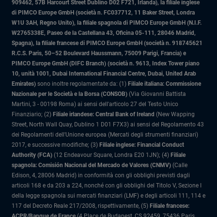
909462, 57B Harcourt Street Dublino D02 F721, Irlanda), la filiale inglese
di PIMCO Europe GmbH (società n. FC037712, 11 Baker Street, Londra
W1U 3AH, Regno Unito), la filiale spagnola di PIMCO Europe GmbH (N.I.F.
W2765338E, Paseo de la Castellana 43, Oficina 05-111, 28046 Madrid,
Spagna), la filiale francese di PIMCO Europe GmbH (società n. 918745621
R.C.S. Paris, 50–52 Boulevard Haussmann, 75009 Parigi, Francia) e
PIMCO Europe GmbH (DIFC Branch) (società n. 9613, Index Tower piano
10, unità 1001, Dubai International Financial Centre, Dubai, United Arab
Emirates)
sono inoltre regolamentate da: (1)
Filiale italiana: Commissione
Nazionale per le Società e la Borsa (CONSOB)
(Via Giovanni Battista
Martini, 3 - 00198 Roma) ai sensi dell'articolo 27 del Testo Unico
Finanziario; (2)
Filiale irlandese: Central Bank of Ireland
(New Wapping
Street, North Wall Quay, Dublino 1 D01 F7X3) ai sensi del Regolamento 43
dei Regolamenti dell'Unione europea (Mercati degli strumenti finanziari)
2017, e successive modifiche; (3)
Filiale inglese: Financial Conduct
Authority (FCA)
(12 Endeavour Square, Londra E20 1JN); (4)
Filiale
spagnola: Comisión Nacional del Mercado de Valores (CNMV)
(Calle
Edison, 4, 28006 Madrid) in conformità con gli obblighi previsti dagli
articoli 168 e da 203 a 224, nonché con gli obblighi del Titolo V, Sezione I
della legge spagnola sui mercati finanziari (LMF) e degli articoli 111, 114 e
117 del Decreto Reale 217/2008, rispettivamente, (5)
Filiale francese:
ACPR/Banque de France
(4 Place de Budapest, CS 92459, 75436 Paris