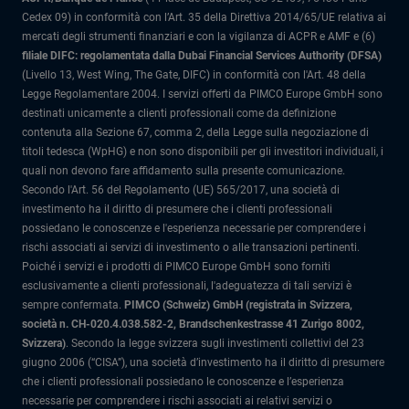
Cedex 09) in conformità con l’Art. 35 della Direttiva 2014/65/UE relativa ai
mercati degli strumenti finanziari e con la vigilanza di ACPR e AMF e (6)
filiale DIFC: regolamentata dalla Dubai Financial Services Authority (DFSA)
(Livello 13, West Wing, The Gate, DIFC) in conformità con l'Art. 48 della
Legge Regolamentare 2004. I servizi offerti da PIMCO Europe GmbH sono
destinati unicamente a clienti professionali come da definizione
contenuta alla Sezione 67, comma 2, della Legge sulla negoziazione di
titoli tedesca (WpHG) e non sono disponibili per gli investitori individuali, i
quali non devono fare affidamento sulla presente comunicazione.
Secondo l'Art. 56 del Regolamento (UE) 565/2017, una società di
investimento ha il diritto di presumere che i clienti professionali
possiedano le conoscenze e l'esperienza necessarie per comprendere i
rischi associati ai servizi di investimento o alle transazioni pertinenti.
Poiché i servizi e i prodotti di PIMCO Europe GmbH sono forniti
esclusivamente a clienti professionali, l'adeguatezza di tali servizi è
sempre confermata.
PIMCO (Schweiz) GmbH (registrata in Svizzera,
società n. CH-020.4.038.582-2, Brandschenkestrasse 41 Zurigo 8002,
Svizzera)
.
Secondo la legge svizzera sugli investimenti collettivi del 23
giugno 2006 (“CISA”), una società d’investimento ha il diritto di presumere
che i clienti professionali possiedano le conoscenze e l’esperienza
necessarie per comprendere i rischi associati ai relativi servizi o