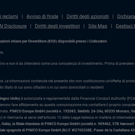
i reclami
Avviso di frode
Diritti degli azionisti
Dichiara
AI Disclosure
Diritti degli investitori
Site Map
Gestisci 
ioni chiave per l'investitore (KIID) disponibili presso i Collocatori.
ia.
ivo e non è da intendersi come una consulenza di investimento. Prima di prendere qu
one. Le informazioni contenute nel presente sito non costituiscono un’offerta di prodotti
lo Stato di cui sono cittadini o in cui sono domiciliati o residenti.
 Regno Unito)
è autorizzata e regolamentata dalla Financial Conduct Authority (FCA)
 devono fare affidamento su questa comunicazione ma contattare il proprio consulente
rmata.
PIMCO Europe GmbH (società n. 192083, Seidlstr. 24-24a, 80335 Monaco, G
 in Germania ai sensi dell’articolo 15 della Legge tedesca in materia di intermediari
Italia)
, la filiale irlandese di PIMCO Europe GmbH (società n. 909462, 57B Harcourt
liale spagnola di PIMCO Europe GmbH (N.I.F. W2765338E, Paseo de la Castellana 43, 