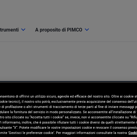
strumenti
A proposito di PIMCO
onsentono di offrirvi un utilizzo sicuro, agevole ed efficace del nostro sito. Oltre ai cookie
okie tecnici), il nostro sito potrà, esclusivamente previa acquisizione del consenso dell’ute
di profilazione o altri strumenti di tracciamento di terze parti al fine di inviare messaggi p
ulare la fornitura del servizio in modo personalizzato. Se acconsentite all’installazione di t
tro sito cliccate su “Accetta tutti i cookie” se, invece, non vi acconsentite cliccate su “Rifi
i informiamo, inoltre, che è possibile rifiutare tutti i cookie diversi da quelli strettamente
pulsante “X”. Potete modificare le vostre impostazioni cookie e revocare il consenso presta
ite ‘Gestisci le preferenze cookie’. Per maggiori informazioni consultate la nostra
Cooki