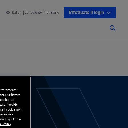
Effettuate il login
Italia
Consulente finanziario
 strettamente
nte, utilizzare
ubblicitari
utti i cookie
uta i cookie non
 necessari
to in qualsiasi
e Policy