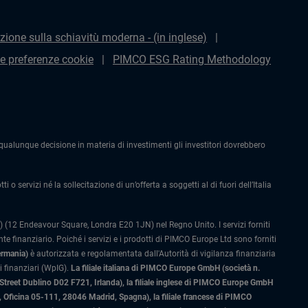
zione sulla schiavitù moderna - (in inglese)
le preferenze cookie
PIMCO ESG Rating Methodology
alunque decisione in materia di investimenti gli investitori dovrebbero
 o servizi né la sollecitazione di un’offerta a soggetti al di fuori dell’Italia
 (12 Endeavour Square, Londra E20 1JN) nel Regno Unito. I servizi forniti
 finanziario. Poiché i servizi e i prodotti di PIMCO Europe Ltd sono forniti
ermania)
è autorizzata e regolamentata dall'Autorità di vigilanza finanziaria
 finanziari (WpIG).
La filiale italiana di PIMCO Europe GmbH (società n.
 Street Dublino D02 F721, Irlanda), la filiale inglese di PIMCO Europe GmbH
Oficina 05-111, 28046 Madrid, Spagna), la filiale francese di PIMCO