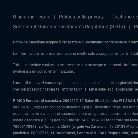
Disclaimer legale
Politica sulla privacy
Gestione de
Sustainable Finance Disclosures Regulation (SFDR)
P
Prima dell’adesione leggere il Prospetto e il Documento contenente le informaz
Le informazioni nel presente sito sono rivolte solo a soggetti residenti in Ital
Tutto il materiale contenuto nel presente sito ha scopo meramente informat
rivolgersi a un consulente finanziario.
I prodotti e i servizi sono disponibili solo per i residenti in questa giurisdizi
che non possono ricevere tali informazioni ai sensi delle leggi applicabili nel
PIMCO Europe Ltd (società n. 2604517
,
11 Baker Street, Londra W1U 3AH,
da PIMCO Europe Ltd non sono disponibili per gli investitori retail, che non
esclusivamente a clienti professionali, la loro adeguatezza è sempre confe
federale tedesca (BaFin) (Marie-Curie-Str. 24-28, 60439 Francoforte sul Meno)
10005170963, via Turati nn. 25/27 (angolo via Cavalieri n. 4), 20121 Milano, 
(società n. FC037712, 11 Baker Street, Londra W1U 3AH, Regno Unito), la fi