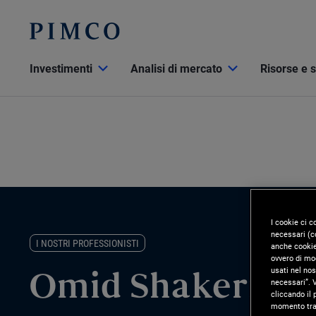
Investimenti
Analisi di mercato
Risorse e 
I cookie ci c
necessari (co
I NOSTRI PROFESSIONISTI
anche cookie 
ovvero di mod
usati nel nos
Omid Shakernia
necessari”. V
cliccando il 
momento tram