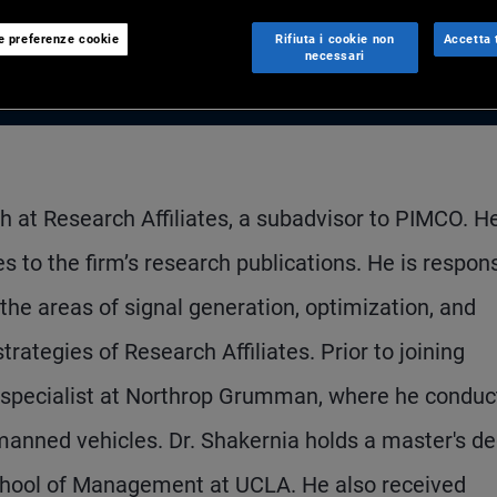
le preferenze cookie
Rifiuta i cookie non
Accetta t
necessari
ch at Research Affiliates, a subadvisor to PIMCO. H
 to the firm’s research publications. He is respon
the areas of signal generation, optimization, and
trategies of Research Affiliates. Prior to joining
al specialist at Northrop Grumman, where he condu
anned vehicles. Dr. Shakernia holds a master's d
School of Management at UCLA. He also received