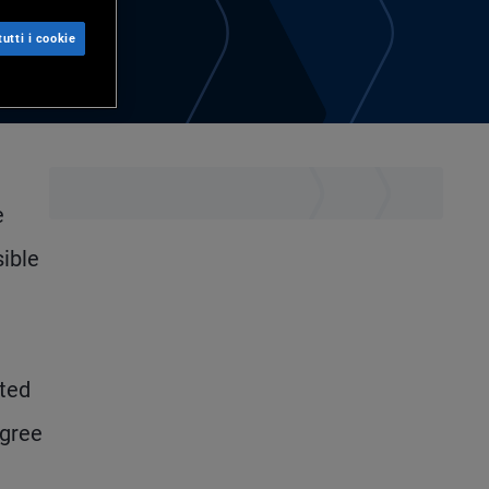
utti i cookie
e
sible
cted
egree