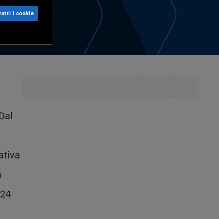
utti i cookie
Dal
ativa
a
 24