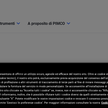
strumenti
A proposito di PIMCO
onsentono di offrirvi un utilizzo sicuro, agevole ed efficace del nostro sito. Oltre ai cookie
okie tecnici), il nostro sito potrà, esclusivamente previa acquisizione del consenso dell’ute
di profilazione o altri strumenti di tracciamento di terze parti al fine di inviare messaggi p
ulare la fornitura del servizio in modo personalizzato. Se acconsentite all’installazione di t
tro sito cliccate su “Accetta tutti i cookie” se, invece, non vi acconsentite cliccate su “Rifi
i informiamo, inoltre, che è possibile rifiutare tutti i cookie diversi da quelli strettamente
pulsante “X”. Potete modificare le vostre impostazioni cookie e revocare il consenso presta
ite ‘Gestisci le preferenze cookie’. Per maggiori informazioni consultate la nostra
Cooki