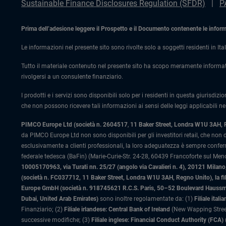
Sustainable Finance Disclosures Regulation (SFDR)
P
Prima dell’adesione leggere il Prospetto e il Documento contenente le informaz
Le informazioni nel presente sito sono rivolte solo a soggetti residenti in Ital
Tutto il materiale contenuto nel presente sito ha scopo meramente informat
rivolgersi a un consulente finanziario.
I prodotti e i servizi sono disponibili solo per i residenti in questa giurisdizi
che non possono ricevere tali informazioni ai sensi delle leggi applicabili nel
PIMCO Europe Ltd (società n. 2604517
,
11 Baker Street, Londra W1U 3AH,
da PIMCO Europe Ltd non sono disponibili per gli investitori retail, che non
esclusivamente a clienti professionali, la loro adeguatezza è sempre confe
federale tedesca (BaFin) (Marie-Curie-Str. 24-28, 60439 Francoforte sul Meno)
10005170963, via Turati nn. 25/27 (angolo via Cavalieri n. 4), 20121 Milano, 
(società n. FC037712, 11 Baker Street, Londra W1U 3AH, Regno Unito), la fi
Europe GmbH (società n. 918745621 R.C.S. Paris, 50–52 Boulevard Haussman
Dubai, United Arab Emirates)
sono inoltre regolamentate da: (1)
Filiale ita
Finanziario; (2)
Filiale irlandese: Central Bank of Ireland
(New Wapping Street
successive modifiche; (3)
Filiale inglese: Financial Conduct Authority (FCA)