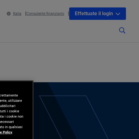
Effettuate il login
Italia
Consulente finanziario
 strettamente
nte, utilizzare
ubblicitari
utti i cookie
uta i cookie non
 necessari
to in qualsiasi
e Policy