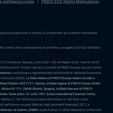
le preferenze cookie
PIMCO ESG Rating Methodology
alunque decisione in materia di investimenti gli investitori dovrebbero
 o servizi né la sollecitazione di un’offerta a soggetti al di fuori dell’Italia
 (12 Endeavour Square, Londra E20 1JN) nel Regno Unito. I servizi forniti
 finanziario. Poiché i servizi e i prodotti di PIMCO Europe Ltd sono forniti
ermania)
è autorizzata e regolamentata dall'Autorità di vigilanza finanziaria
 finanziari (WpIG).
La filiale italiana di PIMCO Europe GmbH (società n.
 Street Dublino D02 F721, Irlanda), la filiale inglese di PIMCO Europe GmbH
Oficina 05-111, 28046 Madrid, Spagna), la filiale francese di PIMCO
ex Tower piano 10, unità 1001, Dubai International Financial Centre,
 Martini, 3 - 00198 Roma) ai sensi dell'articolo 27 del Testo Unico
 dell'Unione europea (Mercati degli strumenti finanziari) 2017, e
el Mercado de Valores (CNMV)
(Calle Edison, 4, 28006 Madrid) in conformità