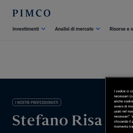
Investimenti
Analisi di mercato
Risorse e 
I cookie ci c
necessari (co
anche cookie 
I NOSTRI PROFESSIONISTI
ovvero di mod
usati nel nos
necessari”. V
Stefano Risa
cliccando il 
momento tram