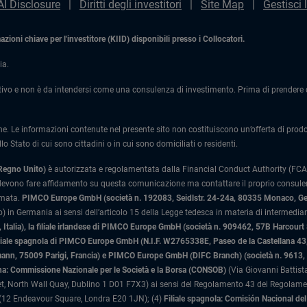
AI Disclosure
Diritti degli investitori
Site Map
Gestisci 
ioni chiave per l'investitore (KIID) disponibili presso i Collocatori.
ia.
ivo e non è da intendersi come una consulenza di investimento. Prima di prendere qu
one. Le informazioni contenute nel presente sito non costituiscono un’offerta di prodotti
lo Stato di cui sono cittadini o in cui sono domiciliati o residenti.
 Regno Unito)
è autorizzata e regolamentata dalla Financial Conduct Authority (FCA)
 devono fare affidamento su questa comunicazione ma contattare il proprio consulente
rmata.
PIMCO Europe GmbH (società n. 192083, Seidlstr. 24-24a, 80335 Monaco, G
 in Germania ai sensi dell’articolo 15 della Legge tedesca in materia di intermediari
Italia)
, la filiale irlandese di PIMCO Europe GmbH (società n. 909462, 57B Harcourt
liale spagnola di PIMCO Europe GmbH (N.I.F. W2765338E, Paseo de la Castellana 43, 
n, 75009 Parigi, Francia) e PIMCO Europe GmbH (DIFC Branch) (società n. 9613, Ind
liana: Commissione Nazionale per le Società e la Borsa (CONSOB)
(Via Giovanni Battista
, North Wall Quay, Dublino 1 D01 F7X3) ai sensi del Regolamento 43 dei Regolamenti
(12 Endeavour Square, Londra E20 1JN); (4)
Filiale spagnola: Comisión Nacional d