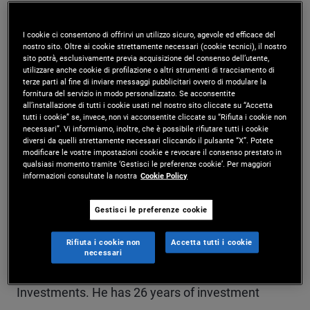
Mr. Pawliczek is an executive vice president and
I cookie ci consentono di offrirvi un utilizzo sicuro, agevole ed efficace del
credit analyst in the Newport Beach office,
nostro sito. Oltre ai cookie strettamente necessari (cookie tecnici), il nostro
sito potrà, esclusivamente previa acquisizione del consenso dell’utente,
focusing on healthcare and consumer
utilizzare anche cookie di profilazione o altri strumenti di tracciamento di
terze parti al fine di inviare messaggi pubblicitari ovvero di modulare la
discretionary credits. Prior to joining PIMCO in
fornitura del servizio in modo personalizzato. Se acconsentite
all’installazione di tutti i cookie usati nel nostro sito cliccate su “Accetta
2010, he was a vice president and senior high yield
tutti i cookie” se, invece, non vi acconsentite cliccate su “Rifiuta i cookie non
necessari”. Vi informiamo, inoltre, che è possibile rifiutare tutti i cookie
diversi da quelli strettamente necessari cliccando il pulsante “X”. Potete
analyst with Goldman Sachs Asset Management,
modificare le vostre impostazioni cookie e revocare il consenso prestato in
qualsiasi momento tramite ‘Gestisci le preferenze cookie’. Per maggiori
covering the financial, media, technology, and
informazioni consultate la nostra
Cookie Policy
energy sectors. Mr. Pawliczek was previously an
Gestisci le preferenze cookie
equity analyst focusing on the software, metals
and mining, and consumer discretionary sectors
Rifiuta i cookie non
Accetta tutti i cookie
necessari
for the small-cap equity group at Putnam
Investments. He has 26 years of investment