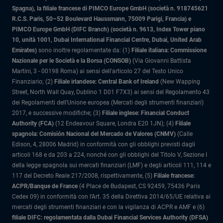
Spagna), la filiale francese di PIMCO Europe GmbH (società n. 918745621
R.C.S. Paris, 50–52 Boulevard Haussmann, 75009 Parigi, Francia) e
PIMCO Europe GmbH (DIFC Branch) (società n. 9613, Index Tower piano
10, unità 1001, Dubai International Financial Centre, Dubai, United Arab
Emirates)
sono inoltre regolamentate da: (1)
Filiale italiana: Commissione
Nazionale per le Società e la Borsa (CONSOB)
(Via Giovanni Battista
Martini, 3 - 00198 Roma) ai sensi dell'articolo 27 del Testo Unico
Finanziario; (2)
Filiale irlandese: Central Bank of Ireland
(New Wapping
Street, North Wall Quay, Dublino 1 D01 F7X3) ai sensi del Regolamento 43
dei Regolamenti dell'Unione europea (Mercati degli strumenti finanziari)
2017, e successive modifiche; (3)
Filiale inglese: Financial Conduct
Authority (FCA)
(12 Endeavour Square, Londra E20 1JN); (4)
Filiale
spagnola: Comisión Nacional del Mercado de Valores (CNMV)
(Calle
Edison, 4, 28006 Madrid) in conformità con gli obblighi previsti dagli
articoli 168 e da 203 a 224, nonché con gli obblighi del Titolo V, Sezione I
della legge spagnola sui mercati finanziari (LMF) e degli articoli 111, 114 e
117 del Decreto Reale 217/2008, rispettivamente, (5)
Filiale francese:
ACPR/Banque de France
(4 Place de Budapest, CS 92459, 75436 Paris
Cedex 09) in conformità con l’Art. 35 della Direttiva 2014/65/UE relativa ai
mercati degli strumenti finanziari e con la vigilanza di ACPR e AMF e (6)
filiale DIFC: regolamentata dalla Dubai Financial Services Authority (DFSA)