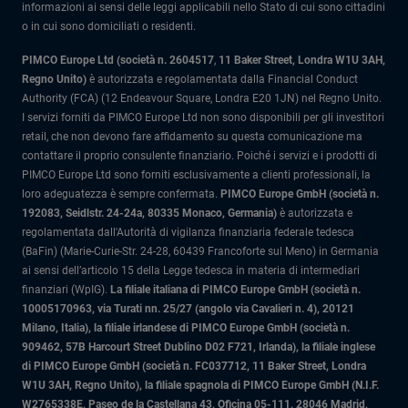
informazioni ai sensi delle leggi applicabili nello Stato di cui sono cittadini
o in cui sono domiciliati o residenti.
PIMCO Europe Ltd (società n. 2604517
,
11 Baker Street, Londra W1U 3AH,
Regno Unito)
è autorizzata e regolamentata dalla Financial Conduct
Authority (FCA) (12 Endeavour Square, Londra E20 1JN) nel Regno Unito.
I servizi forniti da PIMCO Europe Ltd non sono disponibili per gli investitori
retail, che non devono fare affidamento su questa comunicazione ma
contattare il proprio consulente finanziario. Poiché i servizi e i prodotti di
PIMCO Europe Ltd sono forniti esclusivamente a clienti professionali, la
loro adeguatezza è sempre confermata.
PIMCO Europe GmbH (società n.
192083, Seidlstr. 24-24a, 80335 Monaco, Germania)
è autorizzata e
regolamentata dall'Autorità di vigilanza finanziaria federale tedesca
(BaFin) (Marie-Curie-Str. 24-28, 60439 Francoforte sul Meno) in Germania
ai sensi dell’articolo 15 della Legge tedesca in materia di intermediari
finanziari (WpIG).
La filiale italiana di PIMCO Europe GmbH (società n.
10005170963, via Turati nn. 25/27 (angolo via Cavalieri n. 4), 20121
Milano, Italia)
, la filiale irlandese di PIMCO Europe GmbH (società n.
909462, 57B Harcourt Street Dublino D02 F721, Irlanda), la filiale inglese
di PIMCO Europe GmbH (società n. FC037712, 11 Baker Street, Londra
W1U 3AH, Regno Unito), la filiale spagnola di PIMCO Europe GmbH (N.I.F.
W2765338E, Paseo de la Castellana 43, Oficina 05-111, 28046 Madrid,