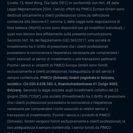
(Livello 13, West Wing, The Gate, DIFC) in conformità con l'Art. 48 della
Legge Regolamentare 2004. I servizi offerti da PIMCO Europe GmbH sono
destinati unicamente a clienti professionali come da definizione
contenuta alla Sezione 67, comma 2, della Legge sulla negoziazione di
titoli tedesca (WpHG) e non sono disponibili per gli investitori individuali, i
quali non devono fare affidamento sulla presente comunicazione.
Secondo l'Art. 56 del Regolamento (UE) 565/2017, una società di
investimento ha il diritto di presumere che i clienti professionali
possiedano le conoscenze e l'esperienza necessarie per comprendere i
rischi associati ai servizi di investimento o alle transazioni pertinenti.
Poiché i servizi e i prodotti di PIMCO Europe GmbH sono forniti
esclusivamente a clienti professionali, l'adeguatezza di tali servizi è
sempre confermata.
PIMCO (Schweiz) GmbH (registrata in Svizzera,
società n. CH-020.4.038.582-2, Brandschenkestrasse 41 Zurigo 8002,
Svizzera)
.
Secondo la legge svizzera sugli investimenti collettivi del 23
giugno 2006 (“CISA”), una società d’investimento ha il diritto di presumere
che i clienti professionali possiedano le conoscenze e l’esperienza
necessarie per comprendere i rischi associati ai relativi servizi o
transazioni di investimento. Poiché i servizi e i prodotti di PIMCO
(Schweiz). GmbH vengono forniti esclusivamente a clienti professionali, la
loro adeguatezza è sempre confermata.
I servizi forniti da PIMCO