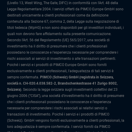
(Livello 13, West Wing, The Gate, DIFC) in conformità con l'Art. 48 della
Legge Regolamentare 2004. I servizi offerti da PIMCO Europe GmbH sono
destinati unicamente a clienti professionali come da definizione
contenuta alla Sezione 67, comma 2, della Legge sulla negoziazione di
titoli tedesca (WpHG) e non sono disponibili per gli investitori individuali, i
quali non devono fare affidamento sulla presente comunicazione.
Secondo l'Art. 56 del Regolamento (UE) 565/2017, una società di
investimento ha il diritto di presumere che i clienti professionali
possiedano le conoscenze e l'esperienza necessarie per comprendere i
rischi associati ai servizi di investimento o alle transazioni pertinenti.
Poiché i servizi e i prodotti di PIMCO Europe GmbH sono forniti
esclusivamente a clienti professionali, l'adeguatezza di tali servizi è
sempre confermata.
PIMCO (Schweiz) GmbH (registrata in Svizzera,
società n. CH-020.4.038.582-2, Brandschenkestrasse 41 Zurigo 8002,
Svizzera)
.
Secondo la legge svizzera sugli investimenti collettivi del 23
giugno 2006 (“CISA”), una società d’investimento ha il diritto di presumere
che i clienti professionali possiedano le conoscenze e l’esperienza
necessarie per comprendere i rischi associati ai relativi servizi o
transazioni di investimento. Poiché i servizi e i prodotti di PIMCO
(Schweiz). GmbH vengono forniti esclusivamente a clienti professionali, la
loro adeguatezza è sempre confermata.
I servizi forniti da PIMCO