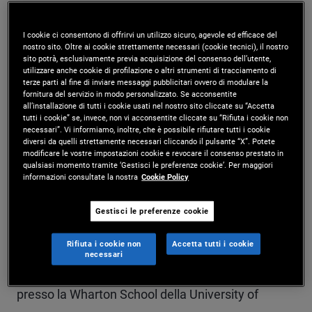
Takanori Miyoshi Takanori Miyoshi è senior vice
I cookie ci consentono di offrirvi un utilizzo sicuro, agevole ed efficace del
president e analista del credito presso la sede di
nostro sito. Oltre ai cookie strettamente necessari (cookie tecnici), il nostro
sito potrà, esclusivamente previa acquisizione del consenso dell’utente,
Tokyo, dove si occupa di società finanziarie
utilizzare anche cookie di profilazione o altri strumenti di tracciamento di
terze parti al fine di inviare messaggi pubblicitari ovvero di modulare la
asiatiche e in particolare Giappone e Corea. Prima
fornitura del servizio in modo personalizzato. Se acconsentite
all’installazione di tutti i cookie usati nel nostro sito cliccate su “Accetta
di entrare in PIMCO nel 2013, è stato vice
tutti i cookie” se, invece, non vi acconsentite cliccate su “Rifiuta i cookie non
necessari”. Vi informiamo, inoltre, che è possibile rifiutare tutti i cookie
diversi da quelli strettamente necessari cliccando il pulsante “X”. Potete
president e analista azionario per il settore
modificare le vostre impostazioni cookie e revocare il consenso prestato in
qualsiasi momento tramite ‘Gestisci le preferenze cookie’. Per maggiori
assicurativo presso Goldman Sachs.
informazioni consultate la nostra
Cookie Policy
Precedentemente, ha lavorato per Taiyo Pacific
Gestisci le preferenze cookie
Partners, Tokyo Star Bank e Zurich Life Insurance
Company. Ha maturato 26 anni di esperienza nel
Rifiuta i cookie non
Accetta tutti i cookie
necessari
settore degli investimenti e ha conseguito un MBA
presso la Wharton School della University of