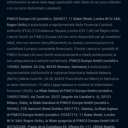
informazioni ai sensi delle leggi applicabili nello Stato di cui sono cittadini
o in cui sono domiciliati o residenti.
PIMCO Europe Ltd (società n. 2604517
,
11 Baker Street, Londra W1U 3AH,
Regno Unito)
è autorizzata e regolamentata dalla Financial Conduct
Authority (FCA) (12 Endeavour Square, Londra E20 1JN) nel Regno Unito.
I servizi forniti da PIMCO Europe Ltd non sono disponibili per gli investitori
retail, che non devono fare affidamento su questa comunicazione ma
contattare il proprio consulente finanziario. Poiché i servizi e i prodotti di
PIMCO Europe Ltd sono forniti esclusivamente a clienti professionali, la
loro adeguatezza è sempre confermata.
PIMCO Europe GmbH (società n.
192083, Seidlstr. 24-24a, 80335 Monaco, Germania)
è autorizzata e
regolamentata dall'Autorità di vigilanza finanziaria federale tedesca
(BaFin) (Marie-Curie-Str. 24-28, 60439 Francoforte sul Meno) in Germania
ai sensi dell’articolo 15 della Legge tedesca in materia di intermediari
finanziari (WpIG).
La filiale italiana di PIMCO Europe GmbH (società n.
10005170963, via Turati nn. 25/27 (angolo via Cavalieri n. 4), 20121
Milano, Italia)
, la filiale irlandese di PIMCO Europe GmbH (società n.
909462, 57B Harcourt Street Dublino D02 F721, Irlanda), la filiale inglese
di PIMCO Europe GmbH (società n. FC037712, 11 Baker Street, Londra
W1U 3AH, Regno Unito), la filiale spagnola di PIMCO Europe GmbH (N.I.F.
W2765338E, Paseo de la Castellana 43, Oficina 05-111, 28046 Madrid,