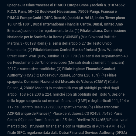
Spagna), la filiale francese di PIMCO Europe GmbH (società n. 918745621
R.C.S. Paris, 50–52 Boulevard Haussmann, 75009 Parigi, Francia) e
PIMCO Europe GmbH (DIFC Branch) (società n. 9613, Index Tower piano
10, unità 1001, Dubai International Financial Centre, Dubai, United Arab
Emirates)
sono inoltre regolamentate da: (1)
Filiale italiana: Commissione
Nazionale per le Società e la Borsa (CONSOB)
(Via Giovanni Battista
Martini, 3 - 00198 Roma) ai sensi dell'articolo 27 del Testo Unico
Finanziario; (2)
Filiale irlandese: Central Bank of Ireland
(New Wapping
Street, North Wall Quay, Dublino 1 D01 F7X3) ai sensi del Regolamento 43
dei Regolamenti dell'Unione europea (Mercati degli strumenti finanziari)
2017, e successive modifiche; (3)
Filiale inglese: Financial Conduct
Authority (FCA)
(12 Endeavour Square, Londra E20 1JN); (4)
Filiale
spagnola: Comisión Nacional del Mercado de Valores (CNMV)
(Calle
Edison, 4, 28006 Madrid) in conformità con gli obblighi previsti dagli
articoli 168 e da 203 a 224, nonché con gli obblighi del Titolo V, Sezione I
della legge spagnola sui mercati finanziari (LMF) e degli articoli 111, 114 e
117 del Decreto Reale 217/2008, rispettivamente, (5)
Filiale francese:
ACPR/Banque de France
(4 Place de Budapest, CS 92459, 75436 Paris
Cedex 09) in conformità con l’Art. 35 della Direttiva 2014/65/UE relativa ai
mercati degli strumenti finanziari e con la vigilanza di ACPR e AMF e (6)
filiale DIFC: regolamentata dalla Dubai Financial Services Authority (DFSA)