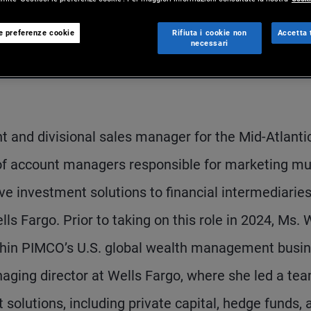
le preferenze cookie
Rifiuta i cookie non
Accetta t
necessari
nt and divisional sales manager for the Mid-Atlanti
 of account managers responsible for marketing mu
e investment solutions to financial intermediaries
ls Fargo. Prior to taking on this role in 2024, Ms. W
ithin PIMCO’s U.S. global wealth management busin
aging director at Wells Fargo, where she led a te
 solutions, including private capital, hedge funds, 