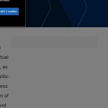
utti i cookie
c
tual
, as
ills-
ess.
am of
and