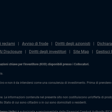
i reclami
Avviso di frode
Diritti degli azionisti
Dichiara
AI Disclosure
Diritti degli investitori
Site Map
Gestisci 
ioni chiave per l'investitore (KIID) disponibili presso i Collocatori.
ia.
ivo e non è da intendersi come una consulenza di investimento. Prima di prendere qu
one. Le informazioni contenute nel presente sito non costituiscono un’offerta di prodotti
lo Stato di cui sono cittadini o in cui sono domiciliati o residenti.
 Regno Unito)
è autorizzata e regolamentata dalla Financial Conduct Authority (FCA)