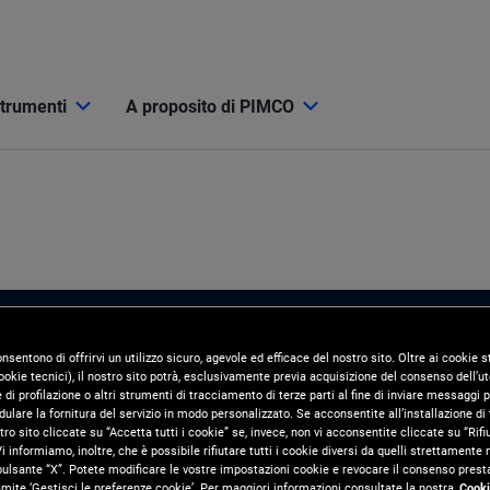
strumenti
A proposito di PIMCO
onsentono di offrirvi un utilizzo sicuro, agevole ed efficace del nostro sito. Oltre ai cookie
okie tecnici), il nostro sito potrà, esclusivamente previa acquisizione del consenso dell’ute
di profilazione o altri strumenti di tracciamento di terze parti al fine di inviare messaggi p
ulare la fornitura del servizio in modo personalizzato. Se acconsentite all’installazione di t
tro sito cliccate su “Accetta tutti i cookie” se, invece, non vi acconsentite cliccate su “Rifi
ata
i informiamo, inoltre, che è possibile rifiutare tutti i cookie diversi da quelli strettamente
pulsante “X”. Potete modificare le vostre impostazioni cookie e revocare il consenso presta
ite ‘Gestisci le preferenze cookie’. Per maggiori informazioni consultate la nostra
Cooki