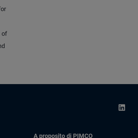
for
 of
nd
A proposito di PIMCO