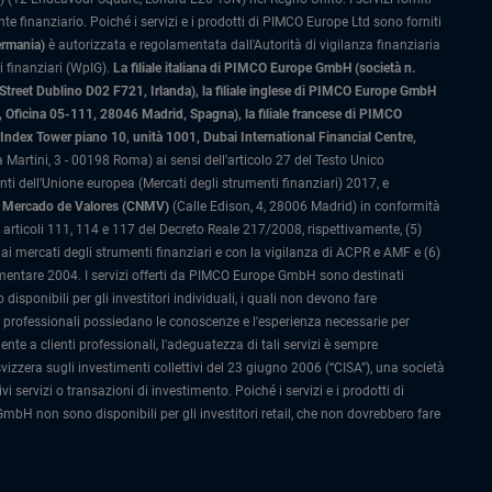
 finanziario. Poiché i servizi e i prodotti di PIMCO Europe Ltd sono forniti
ermania)
è autorizzata e regolamentata dall'Autorità di vigilanza finanziaria
 finanziari (WpIG).
La filiale italiana di PIMCO Europe GmbH (società n.
 Street Dublino D02 F721, Irlanda), la filiale inglese di PIMCO Europe GmbH
Oficina 05-111, 28046 Madrid, Spagna), la filiale francese di PIMCO
ex Tower piano 10, unità 1001, Dubai International Financial Centre,
 Martini, 3 - 00198 Roma) ai sensi dell'articolo 27 del Testo Unico
 dell'Unione europea (Mercati degli strumenti finanziari) 2017, e
el Mercado de Valores (CNMV)
(Calle Edison, 4, 28006 Madrid) in conformità
li articoli 111, 114 e 117 del Decreto Reale 217/2008, rispettivamente, (5)
i mercati degli strumenti finanziari e con la vigilanza di ACPR e AMF e (6)
amentare 2004. I servizi offerti da PIMCO Europe GmbH sono destinati
ponibili per gli investitori individuali, i quali non devono fare
i professionali possiedano le conoscenze e l'esperienza necessarie per
nte a clienti professionali, l'adeguatezza di tali servizi è sempre
izzera sugli investimenti collettivi del 23 giugno 2006 (“CISA”), una società
 servizi o transazioni di investimento. Poiché i servizi e i prodotti di
GmbH non sono disponibili per gli investitori retail, che non dovrebbero fare