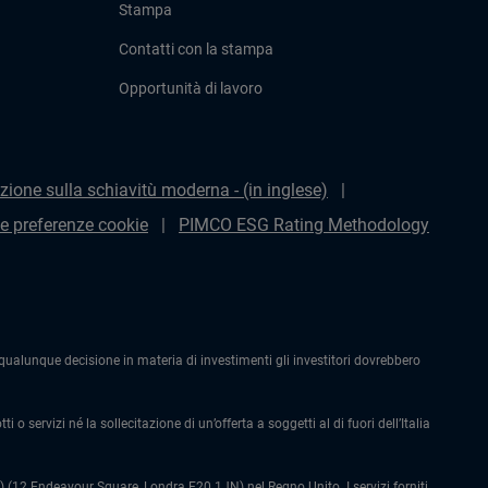
Stampa
Contatti con la stampa
Opportunità di lavoro
zione sulla schiavitù moderna - (in inglese)
le preferenze cookie
PIMCO ESG Rating Methodology
alunque decisione in materia di investimenti gli investitori dovrebbero
 o servizi né la sollecitazione di un’offerta a soggetti al di fuori dell’Italia
 (12 Endeavour Square, Londra E20 1JN) nel Regno Unito. I servizi forniti