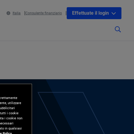
Effettuate il login
Italia
Consulente finanziario
 strettamente
nte, utilizzare
ubblicitari
utti i cookie
uta i cookie non
 necessari
to in qualsiasi
e Policy