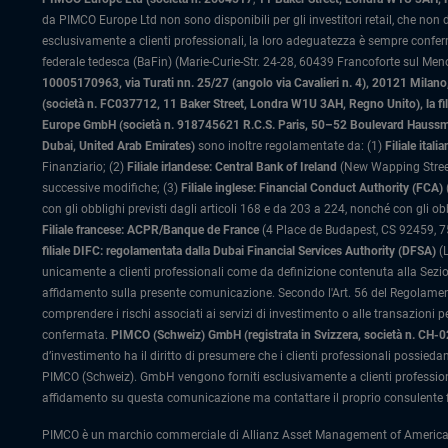
da PIMCO Europe Ltd non sono disponibili per gli investitori retail, che non
esclusivamente a clienti professionali, la loro adeguatezza è sempre confe
federale tedesca (BaFin) (Marie-Curie-Str. 24-28, 60439 Francoforte sul Meno)
10005170963, via Turati nn. 25/27 (angolo via Cavalieri n. 4), 20121 Milano, 
(società n. FC037712, 11 Baker Street, Londra W1U 3AH, Regno Unito), la fi
Europe GmbH (società n. 918745621 R.C.S. Paris, 50–52 Boulevard Haussman
Dubai, United Arab Emirates)
sono inoltre regolamentate da: (1)
Filiale ita
Finanziario; (2)
Filiale irlandese: Central Bank of Ireland
(New Wapping Street
successive modifiche; (3)
Filiale inglese: Financial Conduct Authority (FCA)
con gli obblighi previsti dagli articoli 168 e da 203 a 224, nonché con gli ob
Filiale francese: ACPR/Banque de France
(4 Place de Budapest, CS 92459, 754
filiale DIFC: regolamentata dalla Dubai Financial Services Authority (DFSA)
(L
unicamente a clienti professionali come da definizione contenuta alla Sezion
affidamento sulla presente comunicazione. Secondo l'Art. 56 del Regolamento
comprendere i rischi associati ai servizi di investimento o alle transazioni p
confermata.
PIMCO (Schweiz) GmbH (registrata in Svizzera, società n. CH-
d’investimento ha il diritto di presumere che i clienti professionali possiedan
PIMCO (Schweiz). GmbH vengono forniti esclusivamente a clienti profession
affidamento su questa comunicazione ma contattare il proprio consulente f
PIMCO è un marchio commerciale di Allianz Asset Management of America LLC ne