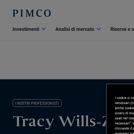
Investimenti
Analisi di mercato
Risorse e 
I cookie ci c
necessari (co
I NOSTRI PROFESSIONISTI
anche cookie 
ovvero di mod
usati nel nos
Tracy Wills-Zap
necessari”. V
cliccando il 
momento tram