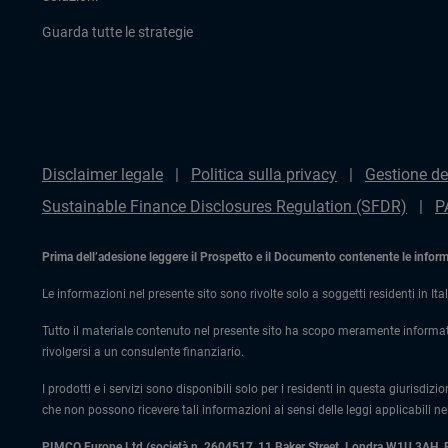
Guarda tutte le strategie
Disclaimer legale
Politica sulla privacy
Gestione de
Sustainable Finance Disclosures Regulation (SFDR)
P
Prima dell’adesione leggere il Prospetto e il Documento contenente le informaz
Le informazioni nel presente sito sono rivolte solo a soggetti residenti in Ital
Tutto il materiale contenuto nel presente sito ha scopo meramente informat
rivolgersi a un consulente finanziario.
I prodotti e i servizi sono disponibili solo per i residenti in questa giurisdizi
che non possono ricevere tali informazioni ai sensi delle leggi applicabili nel
PIMCO Europe Ltd (società n. 2604517
,
11 Baker Street, Londra W1U 3AH,