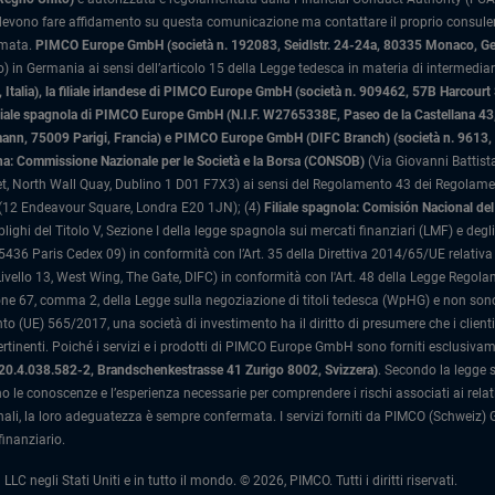
 devono fare affidamento su questa comunicazione ma contattare il proprio consulente
rmata.
PIMCO Europe GmbH (società n. 192083, Seidlstr. 24-24a, 80335 Monaco, G
 in Germania ai sensi dell’articolo 15 della Legge tedesca in materia di intermediari
Italia)
, la filiale irlandese di PIMCO Europe GmbH (società n. 909462, 57B Harcourt
liale spagnola di PIMCO Europe GmbH (N.I.F. W2765338E, Paseo de la Castellana 43, 
n, 75009 Parigi, Francia) e PIMCO Europe GmbH (DIFC Branch) (società n. 9613, Ind
liana: Commissione Nazionale per le Società e la Borsa (CONSOB)
(Via Giovanni Battista
, North Wall Quay, Dublino 1 D01 F7X3) ai sensi del Regolamento 43 dei Regolamenti
(12 Endeavour Square, Londra E20 1JN); (4)
Filiale spagnola: Comisión Nacional d
blighi del Titolo V, Sezione I della legge spagnola sui mercati finanziari (LMF) e deg
36 Paris Cedex 09) in conformità con l’Art. 35 della Direttiva 2014/65/UE relativa a
ivello 13, West Wing, The Gate, DIFC) in conformità con l'Art. 48 della Legge Regol
e 67, comma 2, della Legge sulla negoziazione di titoli tedesca (WpHG) e non sono dis
 (UE) 565/2017, una società di investimento ha il diritto di presumere che i client
ertinenti. Poiché i servizi e i prodotti di PIMCO Europe GmbH sono forniti esclusivame
020.4.038.582-2, Brandschenkestrasse 41 Zurigo 8002, Svizzera)
.
Secondo la legge sv
o le conoscenze e l’esperienza necessarie per comprendere i rischi associati ai relativi
ali, la loro adeguatezza è sempre confermata.
I servizi forniti da PIMCO (Schweiz) 
inanziario.
gli Stati Uniti e in tutto il mondo. © 2026, PIMCO. Tutti i diritti riservati.