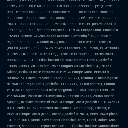
Authority (FCA) (12 Endeavour Square, Londra E20 1JN) nel Regno Unito.
I servizi forniti da PIMCO Europe Ltd non sono disponibili per gli investitori
retail, che non devono fare affidamento su questa comunicazione ma
contattare il proprio consulente finanziario. Poiché i servizi e i prodotti di
PIMCO Europe Ltd sono forniti esclusivamente a clienti professionali, la
loro adeguatezza è sempre confermata.
PIMCO Europe GmbH (società n.
192083, Seidlstr. 24-24a, 80335 Monaco, Germania)
è autorizzata e
regolamentata dall'Autorità di vigilanza finanziaria federale tedesca
(BaFin) (Marie-Curie-Str. 24-28, 60439 Francoforte sul Meno) in Germania
ai sensi dell’articolo 15 della Legge tedesca in materia di intermediari
finanziari (WpIG).
La filiale italiana di PIMCO Europe GmbH (società n.
10005170963, via Turati nn. 25/27 (angolo via Cavalieri n. 4), 20121
Milano, Italia)
, la filiale irlandese di PIMCO Europe GmbH (società n.
909462, 57B Harcourt Street Dublino D02 F721, Irlanda), la filiale inglese
di PIMCO Europe GmbH (società n. FC037712, 11 Baker Street, Londra
W1U 3AH, Regno Unito), la filiale spagnola di PIMCO Europe GmbH (N.I.F.
W2765338E, Paseo de la Castellana 43, Oficina 05-111, 28046 Madrid,
Spagna), la filiale francese di PIMCO Europe GmbH (società n. 918745621
R.C.S. Paris, 50–52 Boulevard Haussmann, 75009 Parigi, Francia) e
PIMCO Europe GmbH (DIFC Branch) (società n. 9613, Index Tower piano
10, unità 1001, Dubai International Financial Centre, Dubai, United Arab
Emirates)
sono inoltre regolamentate da: (1)
Filiale italiana: Commissione