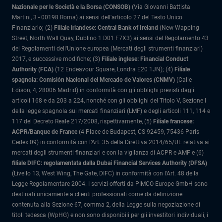
Nazionale per le Società e la Borsa (CONSOB)
(Via Giovanni Battista
Martini, 3 - 00198 Roma) ai sensi dell'articolo 27 del Testo Unico
Finanziario; (2)
Filiale irlandese: Central Bank of Ireland
(New Wapping
Street, North Wall Quay, Dublino 1 D01 F7X3) ai sensi del Regolamento 43
dei Regolamenti dell'Unione europea (Mercati degli strumenti finanziari)
2017, e successive modifiche; (3)
Filiale inglese: Financial Conduct
Authority (FCA)
(12 Endeavour Square, Londra E20 1JN); (4)
Filiale
spagnola: Comisión Nacional del Mercado de Valores (CNMV)
(Calle
Edison, 4, 28006 Madrid) in conformità con gli obblighi previsti dagli
articoli 168 e da 203 a 224, nonché con gli obblighi del Titolo V, Sezione I
della legge spagnola sui mercati finanziari (LMF) e degli articoli 111, 114 e
117 del Decreto Reale 217/2008, rispettivamente, (5)
Filiale francese:
ACPR/Banque de France
(4 Place de Budapest, CS 92459, 75436 Paris
Cedex 09) in conformità con l’Art. 35 della Direttiva 2014/65/UE relativa ai
mercati degli strumenti finanziari e con la vigilanza di ACPR e AMF e (6)
filiale DIFC: regolamentata dalla Dubai Financial Services Authority (DFSA)
(Livello 13, West Wing, The Gate, DIFC) in conformità con l'Art. 48 della
Legge Regolamentare 2004. I servizi offerti da PIMCO Europe GmbH sono
destinati unicamente a clienti professionali come da definizione
contenuta alla Sezione 67, comma 2, della Legge sulla negoziazione di
titoli tedesca (WpHG) e non sono disponibili per gli investitori individuali, i