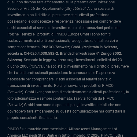
quali non devono fare affidamento sulla presente comunicazione.
Secondo l'Art. 56 del Regolamento (UE) 565/2017, una società di
investimento ha il diritto di presumere che i clienti professionali
possiedano le conoscenze e l'esperienza necessarie per comprendere i
rischi associati ai servizi di investimento o alle transazioni pertinenti.
Poiché i servizi e i prodotti di PIMCO Europe GmbH sono forniti
esclusivamente a clienti professionali, l'adeguatezza di tali servizi è
sempre confermata.
PIMCO (Schweiz) GmbH (registrata in Svizzera,
società n. CH-020.4.038.582-2, Brandschenkestrasse 41 Zurigo 8002,
Svizzera)
.
Secondo la legge svizzera sugli investimenti collettivi del 23
giugno 2006 (“CISA”), una società d’investimento ha il diritto di presumere
che i clienti professionali possiedano le conoscenze e l’esperienza
necessarie per comprendere i rischi associati ai relativi servizi o
transazioni di investimento. Poiché i servizi e i prodotti di PIMCO
(Schweiz). GmbH vengono forniti esclusivamente a clienti professionali, la
loro adeguatezza è sempre confermata.
I servizi forniti da PIMCO
(Schweiz) GmbH non sono disponibili per gli investitori retail, che non
dovrebbero fare affidamento su questa comunicazione ma contattare il
proprio consulente finanziario.
PIMCO è un marchio commerciale di Allianz Asset Management of
America LLC negli Stati Uniti e in tutto il mondo. © 2026, PIMCO. Tutti i