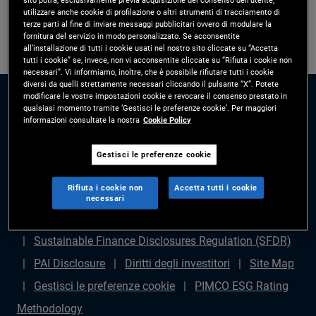
utilizzare anche cookie di profilazione o altri strumenti di tracciamento di
terze parti al fine di inviare messaggi pubblicitari ovvero di modulare la
fornitura del servizio in modo personalizzato. Se acconsentite
all’installazione di tutti i cookie usati nel nostro sito cliccate su “Accetta
tutti i cookie” se, invece, non vi acconsentite cliccate su “Rifiuta i cookie non
necessari”. Vi informiamo, inoltre, che è possibile rifiutare tutti i cookie
diversi da quelli strettamente necessari cliccando il pulsante “X”. Potete
modificare le vostre impostazioni cookie e revocare il consenso prestato in
qualsiasi momento tramite ‘Gestisci le preferenze cookie’. Per maggiori
informazioni consultate la nostra
Cookie Policy
Gestisci le preferenze cookie
Disclaimer legale
Politica sulla privacy
Gestione
Rifiuta i cookie non
Accetta tutti i cookie
dei reclami
Avviso di frode
Diritti degli azionisti
necessari
Dichiarazione sulla schiavitù moderna - (in inglese)
Sustainable Finance Disclosures Regulation (SFDR)
PAI Disclosure
Diritti degli investitori
Site Map
Gestisci le preferenze cookie
PIMCO ESG Rating
Methodology