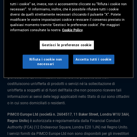
tutti i cookie” se, invece, non vi acconsentite cliccate su “Rifiuta i cookie non
Prima dell’adesione leggere il Prospetto e il Documento contenente le
necessari”. Vi informiamo, inoltre, che è possibile rifiutare tutti i cookie
informazioni chiave per l'investitore (KIID) disponibili presso i Collocatori.
diversi da quelli strettamente necessari cliccando il pulsante “X”. Potete
modificare le vostre impostazioni cookie e revocare il consenso prestato in
Le informazioni nel presente sito sono rivolte solo a soggetti residenti in
qualsiasi momento tramite ‘Gestisci le preferenze cookie’. Per maggiori
Italia.
informazioni consultate la nostra
Cookie Policy
Tutto il materiale contenuto nel presente sito ha scopo meramente
Gestisci le preferenze cookie
informativo e non è da intendersi come una consulenza di investimento.
Prima di prendere qualunque decisione in materia di investimenti gli
Rifiuta i cookie non
Accetta tutti i cookie
investitori dovrebbero rivolgersi a un consulente finanziario.
necessari
I prodotti e i servizi sono disponibili solo per i residenti in questa
giurisdizione. Le informazioni contenute nel presente sito non
costituiscono un’offerta di prodotti o servizi né la sollecitazione di
un’offerta a soggetti al di fuori dell’Italia che non possono ricevere tali
informazioni ai sensi delle leggi applicabili nello Stato di cui sono cittadini
o in cui sono domiciliati o residenti.
PIMCO Europe Ltd (società n. 2604517
,
11 Baker Street, Londra W1U 3AH,
Regno Unito)
è autorizzata e regolamentata dalla Financial Conduct
Authority (FCA) (12 Endeavour Square, Londra E20 1JN) nel Regno Unito.
I servizi forniti da PIMCO Europe Ltd non sono disponibili per gli investitori