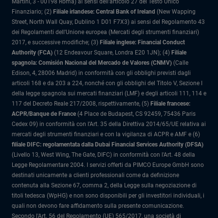
Martini, 3 - 00198 Roma) ai sensi dell'articolo 27 del Testo Unico
Finanziario; (2)
Filiale irlandese: Central Bank of Ireland
(New Wapping
Street, North Wall Quay, Dublino 1 D01 F7X3) ai sensi del Regolamento 43
dei Regolamenti dell'Unione europea (Mercati degli strumenti finanziari)
2017, e successive modifiche; (3)
Filiale inglese: Financial Conduct
Authority (FCA)
(12 Endeavour Square, Londra E20 1JN); (4)
Filiale
spagnola: Comisión Nacional del Mercado de Valores (CNMV)
(Calle
Edison, 4, 28006 Madrid) in conformità con gli obblighi previsti dagli
articoli 168 e da 203 a 224, nonché con gli obblighi del Titolo V, Sezione I
della legge spagnola sui mercati finanziari (LMF) e degli articoli 111, 114 e
117 del Decreto Reale 217/2008, rispettivamente, (5)
Filiale francese:
ACPR/Banque de France
(4 Place de Budapest, CS 92459, 75436 Paris
Cedex 09) in conformità con l’Art. 35 della Direttiva 2014/65/UE relativa ai
mercati degli strumenti finanziari e con la vigilanza di ACPR e AMF e (6)
filiale DIFC: regolamentata dalla Dubai Financial Services Authority (DFSA)
(Livello 13, West Wing, The Gate, DIFC) in conformità con l'Art. 48 della
Legge Regolamentare 2004. I servizi offerti da PIMCO Europe GmbH sono
destinati unicamente a clienti professionali come da definizione
contenuta alla Sezione 67, comma 2, della Legge sulla negoziazione di
titoli tedesca (WpHG) e non sono disponibili per gli investitori individuali, i
quali non devono fare affidamento sulla presente comunicazione.
Secondo l'Art. 56 del Regolamento (UE) 565/2017, una società di