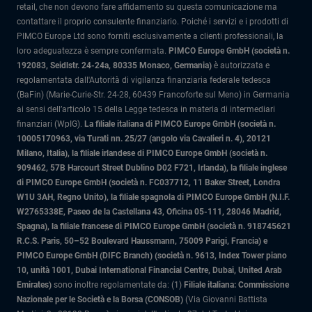
retail, che non devono fare affidamento su questa comunicazione ma
contattare il proprio consulente finanziario. Poiché i servizi e i prodotti di
PIMCO Europe Ltd sono forniti esclusivamente a clienti professionali, la
loro adeguatezza è sempre confermata.
PIMCO Europe GmbH (società n.
192083, Seidlstr. 24-24a, 80335 Monaco, Germania)
è autorizzata e
regolamentata dall'Autorità di vigilanza finanziaria federale tedesca
(BaFin) (Marie-Curie-Str. 24-28, 60439 Francoforte sul Meno) in Germania
ai sensi dell’articolo 15 della Legge tedesca in materia di intermediari
finanziari (WpIG).
La filiale italiana di PIMCO Europe GmbH (società n.
10005170963, via Turati nn. 25/27 (angolo via Cavalieri n. 4), 20121
Milano, Italia)
, la filiale irlandese di PIMCO Europe GmbH (società n.
909462, 57B Harcourt Street Dublino D02 F721, Irlanda), la filiale inglese
di PIMCO Europe GmbH (società n. FC037712, 11 Baker Street, Londra
W1U 3AH, Regno Unito), la filiale spagnola di PIMCO Europe GmbH (N.I.F.
W2765338E, Paseo de la Castellana 43, Oficina 05-111, 28046 Madrid,
Spagna), la filiale francese di PIMCO Europe GmbH (società n. 918745621
R.C.S. Paris, 50–52 Boulevard Haussmann, 75009 Parigi, Francia) e
PIMCO Europe GmbH (DIFC Branch) (società n. 9613, Index Tower piano
10, unità 1001, Dubai International Financial Centre, Dubai, United Arab
Emirates)
sono inoltre regolamentate da: (1)
Filiale italiana: Commissione
Nazionale per le Società e la Borsa (CONSOB)
(Via Giovanni Battista