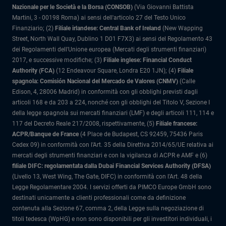
Nazionale per le Società e la Borsa (CONSOB)
(Via Giovanni Battista
Martini, 3 - 00198 Roma) ai sensi dell'articolo 27 del Testo Unico
Finanziario; (2)
Filiale irlandese: Central Bank of Ireland
(New Wapping
Street, North Wall Quay, Dublino 1 D01 F7X3) ai sensi del Regolamento 43
dei Regolamenti dell'Unione europea (Mercati degli strumenti finanziari)
2017, e successive modifiche; (3)
Filiale inglese: Financial Conduct
Authority (FCA)
(12 Endeavour Square, Londra E20 1JN); (4)
Filiale
spagnola: Comisión Nacional del Mercado de Valores (CNMV)
(Calle
Edison, 4, 28006 Madrid) in conformità con gli obblighi previsti dagli
articoli 168 e da 203 a 224, nonché con gli obblighi del Titolo V, Sezione I
della legge spagnola sui mercati finanziari (LMF) e degli articoli 111, 114 e
117 del Decreto Reale 217/2008, rispettivamente, (5)
Filiale francese:
ACPR/Banque de France
(4 Place de Budapest, CS 92459, 75436 Paris
Cedex 09) in conformità con l’Art. 35 della Direttiva 2014/65/UE relativa ai
mercati degli strumenti finanziari e con la vigilanza di ACPR e AMF e (6)
filiale DIFC: regolamentata dalla Dubai Financial Services Authority (DFSA)
(Livello 13, West Wing, The Gate, DIFC) in conformità con l'Art. 48 della
Legge Regolamentare 2004. I servizi offerti da PIMCO Europe GmbH sono
destinati unicamente a clienti professionali come da definizione
contenuta alla Sezione 67, comma 2, della Legge sulla negoziazione di
titoli tedesca (WpHG) e non sono disponibili per gli investitori individuali, i