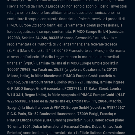
Authority (FCA) (12 Endeavour Square, Londra E20 1JN) nel Regno Unito.
I servizi forniti da PIMCO Europe Ltd non sono disponibili per gli investitori
retail, che non devono fare affidamento su questa comunicazione ma
contattare il proprio consulente finanziario. Poiché i servizi e i prodotti di
PIMCO Europe Ltd sono forniti esclusivamente a clienti professionali, la
loro adeguatezza è sempre confermata.
PIMCO Europe GmbH (società n.
192083, Seidlstr. 24-24a, 80335 Monaco, Germania)
è autorizzata e
regolamentata dall'Autorità di vigilanza finanziaria federale tedesca
(BaFin) (Marie-Curie-Str. 24-28, 60439 Francoforte sul Meno) in Germania
ai sensi dell’articolo 15 della Legge tedesca in materia di intermediari
finanziari (WpIG).
La filiale italiana di PIMCO Europe GmbH (società n.
10005170963, via Turati nn. 25/27 (angolo via Cavalieri n. 4), 20121
Milano, Italia)
, la filiale irlandese di PIMCO Europe GmbH (società n.
909462, 57B Harcourt Street Dublino D02 F721, Irlanda), la filiale inglese
di PIMCO Europe GmbH (società n. FC037712, 11 Baker Street, Londra
W1U 3AH, Regno Unito), la filiale spagnola di PIMCO Europe GmbH (N.I.F.
W2765338E, Paseo de la Castellana 43, Oficina 05-111, 28046 Madrid,
Spagna), la filiale francese di PIMCO Europe GmbH (società n. 918745621
R.C.S. Paris, 50–52 Boulevard Haussmann, 75009 Parigi, Francia) e
PIMCO Europe GmbH (DIFC Branch) (società n. 9613, Index Tower piano
10, unità 1001, Dubai International Financial Centre, Dubai, United Arab
Emirates)
sono inoltre regolamentate da: (1)
Filiale italiana: Commissione