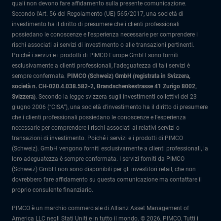
quali non devono fare affidamento sulla presente comunicazione.
Secondo l'Art. 56 del Regolamento (UE) 565/2017, una società di
investimento ha il diritto di presumere che i clienti professionali
possiedano le conoscenze e l'esperienza necessarie per comprendere i
rischi associati ai servizi di investimento o alle transazioni pertinenti.
Poiché i servizi e i prodotti di PIMCO Europe GmbH sono forniti
esclusivamente a clienti professionali, l'adeguatezza di tali servizi è
sempre confermata.
PIMCO (Schweiz) GmbH (registrata in Svizzera,
società n. CH-020.4.038.582-2, Brandschenkestrasse 41 Zurigo 8002,
Svizzera)
.
Secondo la legge svizzera sugli investimenti collettivi del 23
giugno 2006 (“CISA”), una società d’investimento ha il diritto di presumere
che i clienti professionali possiedano le conoscenze e l’esperienza
necessarie per comprendere i rischi associati ai relativi servizi o
transazioni di investimento. Poiché i servizi e i prodotti di PIMCO
(Schweiz). GmbH vengono forniti esclusivamente a clienti professionali, la
loro adeguatezza è sempre confermata.
I servizi forniti da PIMCO
(Schweiz) GmbH non sono disponibili per gli investitori retail, che non
dovrebbero fare affidamento su questa comunicazione ma contattare il
proprio consulente finanziario.
PIMCO è un marchio commerciale di Allianz Asset Management of
America LLC negli Stati Uniti e in tutto il mondo. © 2026, PIMCO. Tutti i