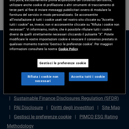
utilizzare anche cookie di profilazione o altri strumenti di tracciamento di
terze parti al fine di inviare messaggi pubblicitari ovvero di modulare la
fornitura del servizio in modo personalizzato. Se acconsentite
all’installazione di tutti i cookie usati nel nostro sito cliccate su “Accetta
tutti i cookie” se, invece, non vi acconsentite cliccate su “Rifiuta i cookie non
necessari”. Vi informiamo, inoltre, che è possibile rifiutare tutti i cookie
diversi da quelli strettamente necessari cliccando il pulsante “X”. Potete
modificare le vostre impostazioni cookie e revocare il consenso prestato in
qualsiasi momento tramite ‘Gestisci le preferenze cookie’. Per maggiori
informazioni consultate la nostra
Cookie Policy
Gestisci le preferenze cookie
Disclaimer legale
Politica sulla privacy
Gestione
Rifiuta i cookie non
Accetta tutti i cookie
dei reclami
Avviso di frode
Diritti degli azionisti
necessari
Dichiarazione sulla schiavitù moderna - (in inglese)
Sustainable Finance Disclosures Regulation (SFDR)
PAI Disclosure
Diritti degli investitori
Site Map
Gestisci le preferenze cookie
PIMCO ESG Rating
Methodology