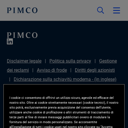
Disclaimer legale
Politica sulla privacy
Gestione
dei reclami
Avviso di frode
Diritti degli azionisti
Dichiarazione sulla schiavitù moderna - (in inglese)
Sustainable Finance Disclosures Regulation (SFDR)
PAI Disclosure
Diritti degli investitori
Site Map
I cookie ci consentono di offrirvi un utilizzo sicuro, agevole ed efficace del
nostro sito. Oltre ai cookie strettamente necessari (cookie tecnici), il nostro
Gestisci le preferenze cookie
PIMCO ESG Rating
sito potrà, esclusivamente previa acquisizione del consenso dell’utente,
utilizzare anche cookie di profilazione o altri strumenti di tracciamento di
Methodology
terze parti al fine di inviare messaggi pubblicitari ovvero di modulare la
fornitura del servizio in modo personalizzato. Se acconsentite
all’installazione di tutti i cookie usati nel nostro sito cliccate su “Accetta