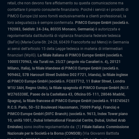
retail, che non devono fare affidamento su questa comunicazione ma
contattare il proprio consulente finanziario. Poiché i servizi e i prodotti di
PIMCO Europe Ltd sono forniti esclusivamente a clienti professionali, la
loro adeguatezza è sempre confermata.
PIMCO Europe GmbH (società n.
192083, Seidlstr. 24-24a, 80335 Monaco, Germania)
è autorizzata e
regolamentata dall'Autorità di vigilanza finanziaria federale tedesca
(BaFin) (Marie-Curie-Str. 24-28, 60439 Francoforte sul Meno) in Germania
ai sensi dell’articolo 15 della Legge tedesca in materia di intermediari
finanziari (WpIG).
La filiale italiana di PIMCO Europe GmbH (società n.
10005170963, via Turati nn. 25/27 (angolo via Cavalieri n. 4), 20121
Milano, Italia)
, la filiale irlandese di PIMCO Europe GmbH (società n.
909462, 57B Harcourt Street Dublino D02 F721, Irlanda), la filiale inglese
di PIMCO Europe GmbH (società n. FC037712, 11 Baker Street, Londra
W1U 3AH, Regno Unito), la filiale spagnola di PIMCO Europe GmbH (N.I.F.
W2765338E, Paseo de la Castellana 43, Oficina 05-111, 28046 Madrid,
Spagna), la filiale francese di PIMCO Europe GmbH (società n. 918745621
R.C.S. Paris, 50–52 Boulevard Haussmann, 75009 Parigi, Francia) e
PIMCO Europe GmbH (DIFC Branch) (società n. 9613, Index Tower piano
10, unità 1001, Dubai International Financial Centre, Dubai, United Arab
Emirates)
sono inoltre regolamentate da: (1)
Filiale italiana: Commissione
Nazionale per le Società e la Borsa (CONSOB)
(Via Giovanni Battista