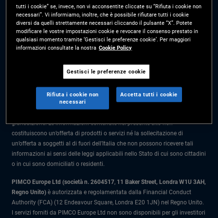
tutti i cookie” se, invece, non vi acconsentite cliccate su “Rifiuta i cookie non
Prima dell’adesione leggere il Prospetto e il Documento contenente le
necessari”. Vi informiamo, inoltre, che è possibile rifiutare tutti i cookie
informazioni chiave per l'investitore (KIID) disponibili presso i Collocatori.
diversi da quelli strettamente necessari cliccando il pulsante “X”. Potete
modificare le vostre impostazioni cookie e revocare il consenso prestato in
Le informazioni nel presente sito sono rivolte solo a soggetti residenti in
qualsiasi momento tramite ‘Gestisci le preferenze cookie’. Per maggiori
Italia.
informazioni consultate la nostra
Cookie Policy
Tutto il materiale contenuto nel presente sito ha scopo meramente
Gestisci le preferenze cookie
informativo e non è da intendersi come una consulenza di investimento.
Prima di prendere qualunque decisione in materia di investimenti gli
Rifiuta i cookie non
Accetta tutti i cookie
investitori dovrebbero rivolgersi a un consulente finanziario.
necessari
I prodotti e i servizi sono disponibili solo per i residenti in questa
giurisdizione. Le informazioni contenute nel presente sito non
costituiscono un’offerta di prodotti o servizi né la sollecitazione di
un’offerta a soggetti al di fuori dell’Italia che non possono ricevere tali
informazioni ai sensi delle leggi applicabili nello Stato di cui sono cittadini
o in cui sono domiciliati o residenti.
PIMCO Europe Ltd (società n. 2604517
,
11 Baker Street, Londra W1U 3AH,
Regno Unito)
è autorizzata e regolamentata dalla Financial Conduct
Authority (FCA) (12 Endeavour Square, Londra E20 1JN) nel Regno Unito.
I servizi forniti da PIMCO Europe Ltd non sono disponibili per gli investitori