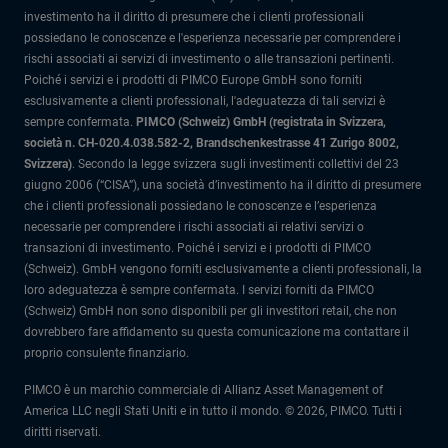
investimento ha il diritto di presumere che i clienti professionali
possiedano le conoscenze e l'esperienza necessarie per comprendere i
rischi associati ai servizi di investimento o alle transazioni pertinenti.
Poiché i servizi e i prodotti di PIMCO Europe GmbH sono forniti
esclusivamente a clienti professionali, l'adeguatezza di tali servizi è
sempre confermata.
PIMCO (Schweiz) GmbH (registrata in Svizzera,
società n. CH-020.4.038.582-2, Brandschenkestrasse 41 Zurigo 8002,
Svizzera)
.
Secondo la legge svizzera sugli investimenti collettivi del 23
giugno 2006 (“CISA”), una società d’investimento ha il diritto di presumere
che i clienti professionali possiedano le conoscenze e l’esperienza
necessarie per comprendere i rischi associati ai relativi servizi o
transazioni di investimento. Poiché i servizi e i prodotti di PIMCO
(Schweiz). GmbH vengono forniti esclusivamente a clienti professionali, la
loro adeguatezza è sempre confermata.
I servizi forniti da PIMCO
(Schweiz) GmbH non sono disponibili per gli investitori retail, che non
dovrebbero fare affidamento su questa comunicazione ma contattare il
proprio consulente finanziario.
PIMCO è un marchio commerciale di Allianz Asset Management of
America LLC negli Stati Uniti e in tutto il mondo. © 2026, PIMCO. Tutti i
diritti riservati.