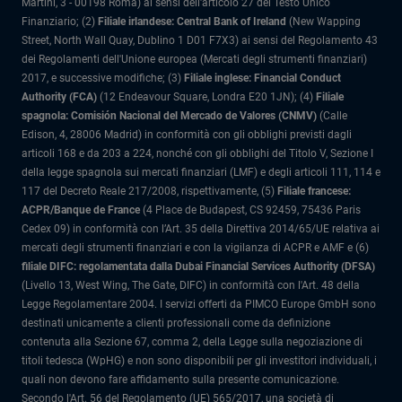
Martini, 3 - 00198 Roma) ai sensi dell'articolo 27 del Testo Unico
Finanziario; (2)
Filiale irlandese: Central Bank of Ireland
(New Wapping
Street, North Wall Quay, Dublino 1 D01 F7X3) ai sensi del Regolamento 43
dei Regolamenti dell'Unione europea (Mercati degli strumenti finanziari)
2017, e successive modifiche; (3)
Filiale inglese: Financial Conduct
Authority (FCA)
(12 Endeavour Square, Londra E20 1JN); (4)
Filiale
spagnola: Comisión Nacional del Mercado de Valores (CNMV)
(Calle
Edison, 4, 28006 Madrid) in conformità con gli obblighi previsti dagli
articoli 168 e da 203 a 224, nonché con gli obblighi del Titolo V, Sezione I
della legge spagnola sui mercati finanziari (LMF) e degli articoli 111, 114 e
117 del Decreto Reale 217/2008, rispettivamente, (5)
Filiale francese:
ACPR/Banque de France
(4 Place de Budapest, CS 92459, 75436 Paris
Cedex 09) in conformità con l’Art. 35 della Direttiva 2014/65/UE relativa ai
mercati degli strumenti finanziari e con la vigilanza di ACPR e AMF e (6)
filiale DIFC: regolamentata dalla Dubai Financial Services Authority (DFSA)
(Livello 13, West Wing, The Gate, DIFC) in conformità con l'Art. 48 della
Legge Regolamentare 2004. I servizi offerti da PIMCO Europe GmbH sono
destinati unicamente a clienti professionali come da definizione
contenuta alla Sezione 67, comma 2, della Legge sulla negoziazione di
titoli tedesca (WpHG) e non sono disponibili per gli investitori individuali, i
quali non devono fare affidamento sulla presente comunicazione.
Secondo l'Art. 56 del Regolamento (UE) 565/2017, una società di