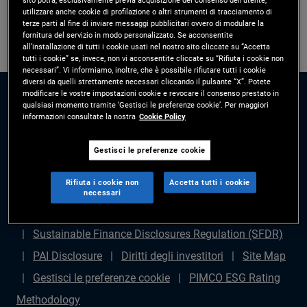
utilizzare anche cookie di profilazione o altri strumenti di tracciamento di
terze parti al fine di inviare messaggi pubblicitari ovvero di modulare la
fornitura del servizio in modo personalizzato. Se acconsentite
all’installazione di tutti i cookie usati nel nostro sito cliccate su “Accetta
tutti i cookie” se, invece, non vi acconsentite cliccate su “Rifiuta i cookie non
necessari”. Vi informiamo, inoltre, che è possibile rifiutare tutti i cookie
diversi da quelli strettamente necessari cliccando il pulsante “X”. Potete
modificare le vostre impostazioni cookie e revocare il consenso prestato in
qualsiasi momento tramite ‘Gestisci le preferenze cookie’. Per maggiori
informazioni consultate la nostra
Cookie Policy
Gestisci le preferenze cookie
Disclaimer legale
Politica sulla privacy
Gestione
Rifiuta i cookie non
Accetta tutti i cookie
dei reclami
Avviso di frode
Diritti degli azionisti
necessari
Dichiarazione sulla schiavitù moderna - (in inglese)
Sustainable Finance Disclosures Regulation (SFDR)
PAI Disclosure
Diritti degli investitori
Site Map
Gestisci le preferenze cookie
PIMCO ESG Rating
Methodology