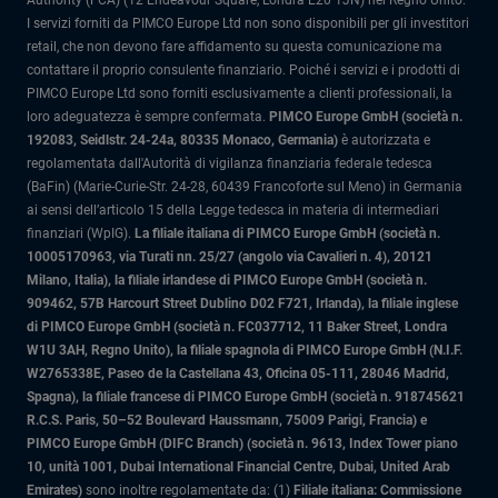
Authority (FCA) (12 Endeavour Square, Londra E20 1JN) nel Regno Unito.
I servizi forniti da PIMCO Europe Ltd non sono disponibili per gli investitori
retail, che non devono fare affidamento su questa comunicazione ma
contattare il proprio consulente finanziario. Poiché i servizi e i prodotti di
PIMCO Europe Ltd sono forniti esclusivamente a clienti professionali, la
loro adeguatezza è sempre confermata.
PIMCO Europe GmbH (società n.
192083, Seidlstr. 24-24a, 80335 Monaco, Germania)
è autorizzata e
regolamentata dall'Autorità di vigilanza finanziaria federale tedesca
(BaFin) (Marie-Curie-Str. 24-28, 60439 Francoforte sul Meno) in Germania
ai sensi dell’articolo 15 della Legge tedesca in materia di intermediari
finanziari (WpIG).
La filiale italiana di PIMCO Europe GmbH (società n.
10005170963, via Turati nn. 25/27 (angolo via Cavalieri n. 4), 20121
Milano, Italia)
, la filiale irlandese di PIMCO Europe GmbH (società n.
909462, 57B Harcourt Street Dublino D02 F721, Irlanda), la filiale inglese
di PIMCO Europe GmbH (società n. FC037712, 11 Baker Street, Londra
W1U 3AH, Regno Unito), la filiale spagnola di PIMCO Europe GmbH (N.I.F.
W2765338E, Paseo de la Castellana 43, Oficina 05-111, 28046 Madrid,
Spagna), la filiale francese di PIMCO Europe GmbH (società n. 918745621
R.C.S. Paris, 50–52 Boulevard Haussmann, 75009 Parigi, Francia) e
PIMCO Europe GmbH (DIFC Branch) (società n. 9613, Index Tower piano
10, unità 1001, Dubai International Financial Centre, Dubai, United Arab
Emirates)
sono inoltre regolamentate da: (1)
Filiale italiana: Commissione