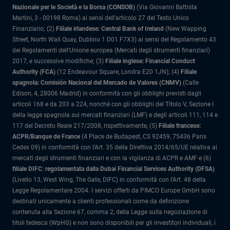
Nazionale per le Società e la Borsa (CONSOB)
(Via Giovanni Battista
Martini, 3 - 00198 Roma) ai sensi dell'articolo 27 del Testo Unico
Finanziario; (2)
Filiale irlandese: Central Bank of Ireland
(New Wapping
Street, North Wall Quay, Dublino 1 D01 F7X3) ai sensi del Regolamento 43
dei Regolamenti dell'Unione europea (Mercati degli strumenti finanziari)
2017, e successive modifiche; (3)
Filiale inglese: Financial Conduct
Authority (FCA)
(12 Endeavour Square, Londra E20 1JN); (4)
Filiale
spagnola: Comisión Nacional del Mercado de Valores (CNMV)
(Calle
Edison, 4, 28006 Madrid) in conformità con gli obblighi previsti dagli
articoli 168 e da 203 a 224, nonché con gli obblighi del Titolo V, Sezione I
della legge spagnola sui mercati finanziari (LMF) e degli articoli 111, 114 e
117 del Decreto Reale 217/2008, rispettivamente, (5)
Filiale francese:
ACPR/Banque de France
(4 Place de Budapest, CS 92459, 75436 Paris
Cedex 09) in conformità con l’Art. 35 della Direttiva 2014/65/UE relativa ai
mercati degli strumenti finanziari e con la vigilanza di ACPR e AMF e (6)
filiale DIFC: regolamentata dalla Dubai Financial Services Authority (DFSA)
(Livello 13, West Wing, The Gate, DIFC) in conformità con l'Art. 48 della
Legge Regolamentare 2004. I servizi offerti da PIMCO Europe GmbH sono
destinati unicamente a clienti professionali come da definizione
contenuta alla Sezione 67, comma 2, della Legge sulla negoziazione di
titoli tedesca (WpHG) e non sono disponibili per gli investitori individuali, i