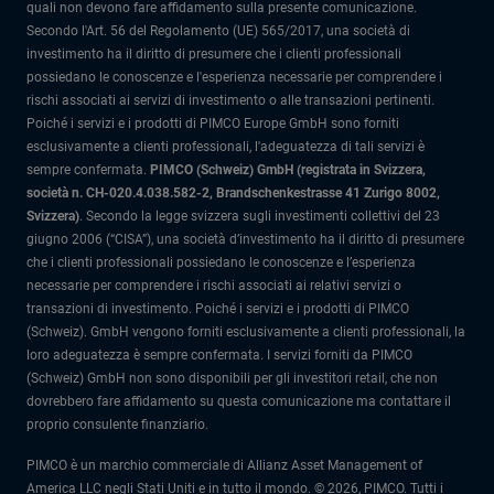
quali non devono fare affidamento sulla presente comunicazione.
Secondo l'Art. 56 del Regolamento (UE) 565/2017, una società di
investimento ha il diritto di presumere che i clienti professionali
possiedano le conoscenze e l'esperienza necessarie per comprendere i
rischi associati ai servizi di investimento o alle transazioni pertinenti.
Poiché i servizi e i prodotti di PIMCO Europe GmbH sono forniti
esclusivamente a clienti professionali, l'adeguatezza di tali servizi è
sempre confermata.
PIMCO (Schweiz) GmbH (registrata in Svizzera,
società n. CH-020.4.038.582-2, Brandschenkestrasse 41 Zurigo 8002,
Svizzera)
.
Secondo la legge svizzera sugli investimenti collettivi del 23
giugno 2006 (“CISA”), una società d’investimento ha il diritto di presumere
che i clienti professionali possiedano le conoscenze e l’esperienza
necessarie per comprendere i rischi associati ai relativi servizi o
transazioni di investimento. Poiché i servizi e i prodotti di PIMCO
(Schweiz). GmbH vengono forniti esclusivamente a clienti professionali, la
loro adeguatezza è sempre confermata.
I servizi forniti da PIMCO
(Schweiz) GmbH non sono disponibili per gli investitori retail, che non
dovrebbero fare affidamento su questa comunicazione ma contattare il
proprio consulente finanziario.
PIMCO è un marchio commerciale di Allianz Asset Management of
America LLC negli Stati Uniti e in tutto il mondo. © 2026, PIMCO. Tutti i