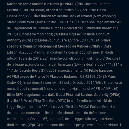
Nazionale per le Società e la Borsa (CONSOB)
(Via Giovanni Battista
Martini, 3 - 00198 Roma) ai sensi dell'articolo 27 del Testo Unico
Finanziario; (2)
Filiale irlandese: Central Bank of Ireland
(New Wapping
Street, North Wall Quay, Dublino 1 D01 F7X3) ai sensi del Regolamento 43
dei Regolamenti dell'Unione europea (Mercati degli strumenti finanziari)
2017, e successive modifiche; (3)
Filiale inglese: Financial Conduct
Authority (FCA)
(12 Endeavour Square, Londra E20 1JN); (4)
Filiale
spagnola: Comisión Nacional del Mercado de Valores (CNMV)
(Calle
Edison, 4, 28006 Madrid) in conformità con gli obblighi previsti dagli
articoli 168 e da 203 a 224, nonché con gli obblighi del Titolo V, Sezione I
della legge spagnola sui mercati finanziari (LMF) e degli articoli 111, 114 e
117 del Decreto Reale 217/2008, rispettivamente, (5)
Filiale francese:
ACPR/Banque de France
(4 Place de Budapest, CS 92459, 75436 Paris
Cedex 09) in conformità con l’Art. 35 della Direttiva 2014/65/UE relativa ai
mercati degli strumenti finanziari e con la vigilanza di ACPR e AMF e (6)
filiale DIFC: regolamentata dalla Dubai Financial Services Authority (DFSA)
(Livello 13, West Wing, The Gate, DIFC) in conformità con l'Art. 48 della
Legge Regolamentare 2004. I servizi offerti da PIMCO Europe GmbH sono
destinati unicamente a clienti professionali come da definizione
contenuta alla Sezione 67, comma 2, della Legge sulla negoziazione di
titoli tedesca (WpHG) e non sono disponibili per gli investitori individuali, i