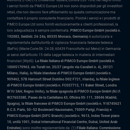
Authority (FCA) (12 Endeavour Square, Londra E20 1JN) nel Regno Unito.
I servizi forniti da PIMCO Europe Ltd non sono disponibili per gli investitori
retail, che non devono fare affidamento su questa comunicazione ma
contattare il proprio consulente finanziario. Poiché i servizi e i prodotti di
PIMCO Europe Ltd sono forniti esclusivamente a clienti professionali, la
loro adeguatezza è sempre confermata.
PIMCO Europe GmbH (società n.
192083, Seidlstr. 24-24a, 80335 Monaco, Germania)
è autorizzata e
regolamentata dall'Autorità di vigilanza finanziaria federale tedesca
(BaFin) (Marie-Curie-Str. 24-28, 60439 Francoforte sul Meno) in Germania
ai sensi dell’articolo 15 della Legge tedesca in materia di intermediari
finanziari (WpIG).
La filiale italiana di PIMCO Europe GmbH (società n.
10005170963, via Turati nn. 25/27 (angolo via Cavalieri n. 4), 20121
Milano, Italia)
, la filiale irlandese di PIMCO Europe GmbH (società n.
909462, 57B Harcourt Street Dublino D02 F721, Irlanda), la filiale inglese
di PIMCO Europe GmbH (società n. FC037712, 11 Baker Street, Londra
W1U 3AH, Regno Unito), la filiale spagnola di PIMCO Europe GmbH (N.I.F.
W2765338E, Paseo de la Castellana 43, Oficina 05-111, 28046 Madrid,
Spagna), la filiale francese di PIMCO Europe GmbH (società n. 918745621
R.C.S. Paris, 50–52 Boulevard Haussmann, 75009 Parigi, Francia) e
PIMCO Europe GmbH (DIFC Branch) (società n. 9613, Index Tower piano
10, unità 1001, Dubai International Financial Centre, Dubai, United Arab
Emirates)
sono inoltre regolamentate da: (1)
Filiale italiana: Commissione