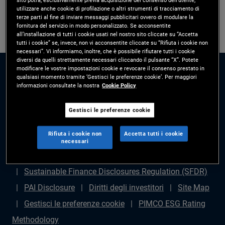
utilizzare anche cookie di profilazione o altri strumenti di tracciamento di
terze parti al fine di inviare messaggi pubblicitari ovvero di modulare la
fornitura del servizio in modo personalizzato. Se acconsentite
all’installazione di tutti i cookie usati nel nostro sito cliccate su “Accetta
tutti i cookie” se, invece, non vi acconsentite cliccate su “Rifiuta i cookie non
necessari”. Vi informiamo, inoltre, che è possibile rifiutare tutti i cookie
diversi da quelli strettamente necessari cliccando il pulsante “X”. Potete
modificare le vostre impostazioni cookie e revocare il consenso prestato in
qualsiasi momento tramite ‘Gestisci le preferenze cookie’. Per maggiori
informazioni consultate la nostra
Cookie Policy
Gestisci le preferenze cookie
Disclaimer legale
Politica sulla privacy
Gestione
Rifiuta i cookie non
Accetta tutti i cookie
dei reclami
Avviso di frode
Diritti degli azionisti
necessari
Dichiarazione sulla schiavitù moderna - (in inglese)
Sustainable Finance Disclosures Regulation (SFDR)
PAI Disclosure
Diritti degli investitori
Site Map
Gestisci le preferenze cookie
PIMCO ESG Rating
Methodology