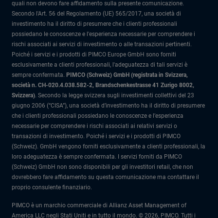
quali non devono fare affidamento sulla presente comunicazione.
Secondo l'Art. 56 del Regolamento (UE) 565/2017, una società di
investimento ha il diritto di presumere che i clienti professionali
possiedano le conoscenze e l'esperienza necessarie per comprendere i
rischi associati ai servizi di investimento o alle transazioni pertinenti.
Poiché i servizi e i prodotti di PIMCO Europe GmbH sono forniti
esclusivamente a clienti professionali, l'adeguatezza di tali servizi è
sempre confermata.
PIMCO (Schweiz) GmbH (registrata in Svizzera,
società n. CH-020.4.038.582-2, Brandschenkestrasse 41 Zurigo 8002,
Svizzera)
.
Secondo la legge svizzera sugli investimenti collettivi del 23
giugno 2006 (“CISA”), una società d’investimento ha il diritto di presumere
che i clienti professionali possiedano le conoscenze e l’esperienza
necessarie per comprendere i rischi associati ai relativi servizi o
transazioni di investimento. Poiché i servizi e i prodotti di PIMCO
(Schweiz). GmbH vengono forniti esclusivamente a clienti professionali, la
loro adeguatezza è sempre confermata.
I servizi forniti da PIMCO
(Schweiz) GmbH non sono disponibili per gli investitori retail, che non
dovrebbero fare affidamento su questa comunicazione ma contattare il
proprio consulente finanziario.
PIMCO è un marchio commerciale di Allianz Asset Management of
America LLC negli Stati Uniti e in tutto il mondo. © 2026, PIMCO. Tutti i