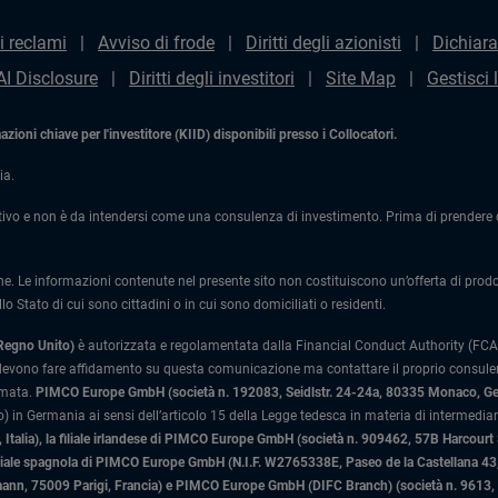
i reclami
Avviso di frode
Diritti degli azionisti
Dichiara
AI Disclosure
Diritti degli investitori
Site Map
Gestisci 
ioni chiave per l'investitore (KIID) disponibili presso i Collocatori.
ia.
ivo e non è da intendersi come una consulenza di investimento. Prima di prendere qu
one. Le informazioni contenute nel presente sito non costituiscono un’offerta di prodotti
lo Stato di cui sono cittadini o in cui sono domiciliati o residenti.
 Regno Unito)
è autorizzata e regolamentata dalla Financial Conduct Authority (FCA)
 devono fare affidamento su questa comunicazione ma contattare il proprio consulente
rmata.
PIMCO Europe GmbH (società n. 192083, Seidlstr. 24-24a, 80335 Monaco, G
 in Germania ai sensi dell’articolo 15 della Legge tedesca in materia di intermediari
Italia)
, la filiale irlandese di PIMCO Europe GmbH (società n. 909462, 57B Harcourt
liale spagnola di PIMCO Europe GmbH (N.I.F. W2765338E, Paseo de la Castellana 43, 
n, 75009 Parigi, Francia) e PIMCO Europe GmbH (DIFC Branch) (società n. 9613, Ind