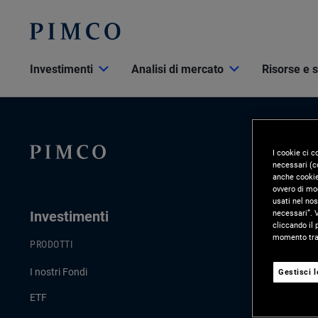
Investimenti
Analisi di mercato
Risorse e 
I cookie ci c
necessari (co
anche cookie 
ovvero di mod
usati nel nos
necessari”. V
Investimenti
Analisi D
cliccando il 
momento tram
PRODOTTI
ULTIMI AGGI
I nostri Fondi
Commento di
Gestisci 
ETF
Strategie d’i