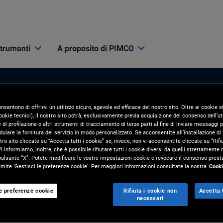
strumenti
A proposito di PIMCO
onsentono di offrirvi un utilizzo sicuro, agevole ed efficace del nostro sito. Oltre ai cookie
okie tecnici), il nostro sito potrà, esclusivamente previa acquisizione del consenso dell’ute
di profilazione o altri strumenti di tracciamento di terze parti al fine di inviare messaggi p
ulare la fornitura del servizio in modo personalizzato. Se acconsentite all’installazione di t
tro sito cliccate su “Accetta tutti i cookie” se, invece, non vi acconsentite cliccate su “Rifi
i informiamo, inoltre, che è possibile rifiutare tutti i cookie diversi da quelli strettamente
i Mercato
Risorse e strumenti
pulsante “X”. Potete modificare le vostre impostazioni cookie e revocare il consenso presta
ite ‘Gestisci le preferenze cookie’. Per maggiori informazioni consultate la nostra
Cooki
ORNAMENTI
STRUMENTI
 Mercato
PIMCO Pro
le preferenze cookie
Rifiuta i cookie non
Accetta t
necessari
nvestimento
Soluzioni per i clienti e analisi