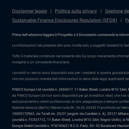
Disclaimer legale
Politica sulla privacy
Gestione de
Sustainable Finance Disclosures Regulation (SFDR)
P
Prima dell’adesione leggere il Prospetto e il Documento contenente le informaz
Le informazioni nel presente sito sono rivolte solo a soggetti residenti in Ital
Tutto il materiale contenuto nel presente sito ha scopo meramente informat
rivolgersi a un consulente finanziario.
I prodotti e i servizi sono disponibili solo per i residenti in questa giurisdizi
che non possono ricevere tali informazioni ai sensi delle leggi applicabili nel
PIMCO Europe Ltd (società n. 2604517
,
11 Baker Street, Londra W1U 3AH,
da PIMCO Europe Ltd non sono disponibili per gli investitori retail, che non
esclusivamente a clienti professionali, la loro adeguatezza è sempre confe
federale tedesca (BaFin) (Marie-Curie-Str. 24-28, 60439 Francoforte sul Meno)
10005170963, via Turati nn. 25/27 (angolo via Cavalieri n. 4), 20121 Milano, 
(società n. FC037712, 11 Baker Street, Londra W1U 3AH, Regno Unito), la fi
Europe GmbH (società n. 918745621 R.C.S. Paris, 50–52 Boulevard Haussman