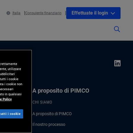
Effettuate il login
Italia
Consulente finanziario
 strettamente
nte, utilizzare
ubblicitari
utti i cookie
uta i cookie non
 necessari
A proposito di PIMCO
to in qualsiasi
e Policy
CHI SIAMO
A proposito di PIMCO
utti i cookie
Il nostro processo