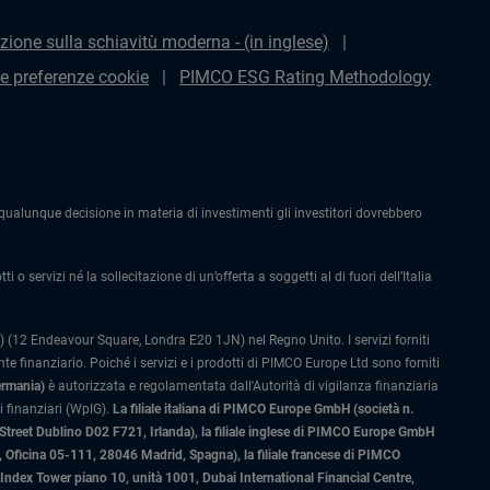
zione sulla schiavitù moderna - (in inglese)
le preferenze cookie
PIMCO ESG Rating Methodology
alunque decisione in materia di investimenti gli investitori dovrebbero
 o servizi né la sollecitazione di un’offerta a soggetti al di fuori dell’Italia
 (12 Endeavour Square, Londra E20 1JN) nel Regno Unito. I servizi forniti
 finanziario. Poiché i servizi e i prodotti di PIMCO Europe Ltd sono forniti
ermania)
è autorizzata e regolamentata dall'Autorità di vigilanza finanziaria
 finanziari (WpIG).
La filiale italiana di PIMCO Europe GmbH (società n.
 Street Dublino D02 F721, Irlanda), la filiale inglese di PIMCO Europe GmbH
Oficina 05-111, 28046 Madrid, Spagna), la filiale francese di PIMCO
ex Tower piano 10, unità 1001, Dubai International Financial Centre,