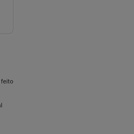
feito
l