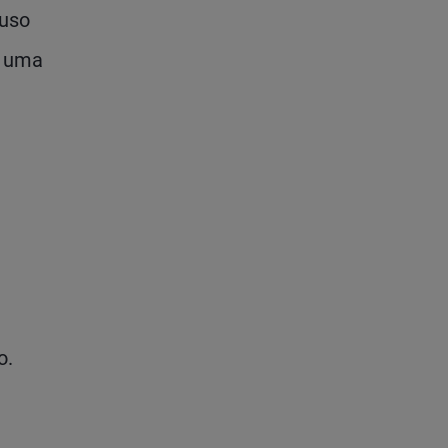
fuso
, uma
o.