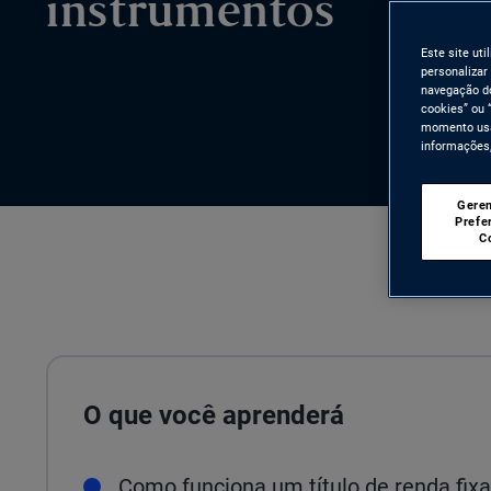
instrumentos
Este site ut
personalizar
navegação do
cookies” ou 
momento usan
informações,
Geren
Prefe
C
O que você aprenderá
Como funciona um título de renda fixa