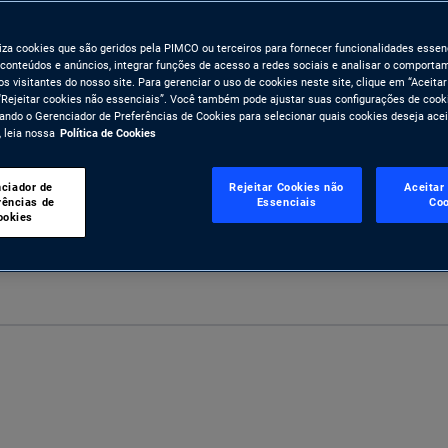
iliza cookies que são geridos pela PIMCO ou terceiros para fornecer funcionalidades essenc
 conteúdos e anúncios, integrar funções de acesso a redes sociais e analisar o comporta
s visitantes do nosso site. Para gerenciar o uso de cookies neste site, clique em “Aceitar
“Rejeitar cookies não essenciais”. Você também pode ajustar suas configurações de cook
do o Gerenciador de Preferências de Cookies para selecionar quais cookies deseja acei
 leia nossa
Política de Cookies
ciador de
Rejeitar Cookies não
Aceitar
rências de
Essenciais
Coo
ookies
Compartilhar