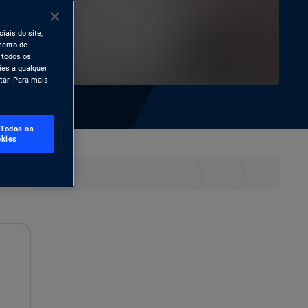
iais do site,
mento de
 todos os
ies a qualquer
tar. Para mais
 Todos os
kies
Imprimir