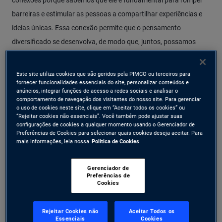
conexões porque sabemos que ele é fundamental para romper
barreiras e estimular as pessoas a compartilhar experiências e
ideias únicas. Essa conexão permite que o pensamento
diversificado se desenvolva, de modo que, juntos, possamos
identificar oportunidades que talvez passem despercebidas de
outros e buscar os melhores resultados para nossas equipes,
Este site utiliza cookies que são geridos pela PIMCO ou terceiros para
fornecer funcionalidades essenciais do site, personalizar conteúdos e
clientes e comunidades.
anúncios, integrar funções de acesso a redes sociais e analisar o
comportamento de navegação dos visitantes do nosso site. Para gerenciar
o uso de cookies neste site, clique em “Aceitar todos os cookies” ou
“Rejeitar cookies não essenciais”. Você também pode ajustar suas
configurações de cookies a qualquer momento usando o Gerenciador de
Preferências de Cookies para selecionar quais cookies deseja aceitar. Para
mais informações, leia nossa
Política de Cookies
Gerenciador de
Preferências de
Cookies
Watch Video Nossa Missão
Rejeitar Cookies não
Aceitar Todos os
Essenciais
Cookies