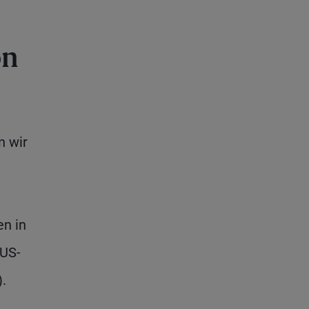
on
n wir
en in
 US-
.