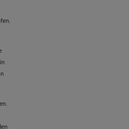
fen.
e
in
en
en.
den