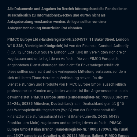
Alle Dokumente und Angaben im Bereich börsengehandelte Fonds dienen
ausschließlich zu Informationszwecken und dürfen nicht als
Anlageberatung verstanden werden. Anleger sollten vor einer
Anlageentscheidung finanziellen Rat einholen.
PIMCO Europe Ltd (Handelsregister-Nr. 2604517; 11 Baker Street, London
W1U 3AH, Vereinigtes Königreich)
ist von der Financial Conduct Authority
(FCA, 12 Endeavour Square, London E20 1JN) im Vereinigten Königreich
zugelassen und unterliegt deren Aufsicht. Die von PIMCO Europe Ltd
angebotenen Dienstleistungen sind nicht für Privatanleger erhältlich.
Diese sollten sich nicht auf die vorliegende Mitteilung verlassen, sondern
sich mit ihrem Finanzberater in Verbindung setzen. Da die
Dienstleistungen und Produkte von PIMCO Europe GmbH ausschließlich
professionellen Kunden angeboten werden, ist ihre Angemessenheit stets
gewährleistet.
PIMCO Europe GmbH (Handelsregister-Nr. 192083, Seidlstr.
24–24a, 80335 München, Deutschland)
ist in Deutschland gemäß § 15
des Wertpapierinstitutsgesetzes (WpIG) von der Bundesanstalt für
Finanzdienstleistungsaufsicht (BaFin) (Marie-Curie-Str. 24-28, 60439
Frankfurt am Main) zugelassen und unterliegt deren Aufsicht.
PIMCO
Europe GmbH Italian Branch (Handelsregister-Nr. 10005170963, via Turati
nn. 25/27 (angolo via Cavalieri n. 4), 20121 Milano, Italien), PIMCO Europe