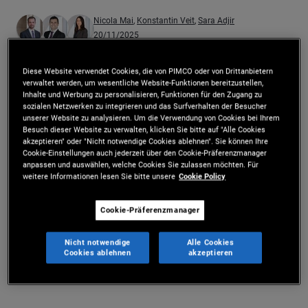
Nicola Mai
,
Konstantin Veit
,
Sara Adjir
20/11/2025
Teilen
Drucken
Diese Website verwendet Cookies, die von PIMCO oder von Drittanbietern
verwaltet werden, um wesentliche Website-Funktionen bereitzustellen,
Inhalte und Werbung zu personalisieren, Funktionen für den Zugang zu
sozialen Netzwerken zu integrieren und das Surfverhalten der Besucher
PIMCO Fixing Your Interest
unserer Website zu analysieren. Um die Verwendung von Cookies bei Ihrem
Besuch dieser Website zu verwalten, klicken Sie bitte auf "Alle Cookies
From Cycles to Structure:
akzeptieren" oder "Nicht notwendige Cookies ablehnen". Sie können Ihre
Europe’s Investment Story
Cookie-Einstellungen auch jederzeit über den Cookie-Präferenzmanager
anpassen und auswählen, welche Cookies Sie zulassen möchten. Für
weitere Informationen lesen Sie bitte unsere
Cookie Policy
0:00
/
27:37
Play
Seek
Cookie-Präferenzmanager
Volume
1x
Apple Podcasts
Spotify
Playback Speed
Nicht notwendige
Alle Cookies
Cookies ablehnen
akzeptieren
Transkript lesen