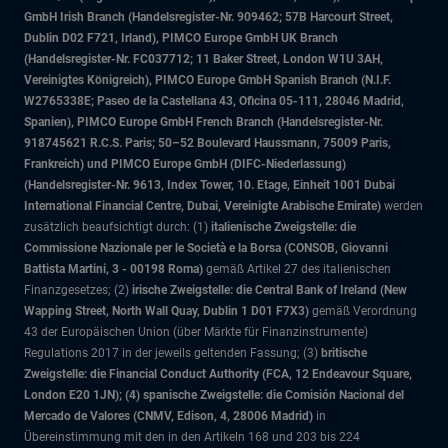
GmbH Irish Branch (Handelsregister-Nr. 909462; 57B Harcourt Street,
Dublin D02 F721, Irland), PIMCO Europe GmbH UK Branch
(Handelsregister-Nr. FC037712; 11 Baker Street, London W1U 3AH,
Vereinigtes Königreich), PIMCO Europe GmbH Spanish Branch (N.I.F.
W2765338E; Paseo de la Castellana 43, Oficina 05-111, 28046 Madrid,
Spanien), PIMCO Europe GmbH French Branch (Handelsregister-Nr.
918745621 R.C.S. Paris; 50–52 Boulevard Haussmann, 75009 Paris,
Frankreich) und PIMCO Europe GmbH (DIFC-Niederlassung)
(Handelsregister-Nr. 9613, Index Tower, 10. Etage, Einheit 1001 Dubai
International Financial Centre, Dubai, Vereinigte Arabische Emirate)
werden
zusätzlich beaufsichtigt durch: (1)
italienische Zweigstelle: die
Commissione Nazionale per le Società e la Borsa (CONSOB, Giovanni
Battista Martini, 3 - 00198 Roma)
gemäß Artikel 27 des italienischen
Finanzgesetzes; (2)
irische Zweigstelle: die Central Bank of Ireland (New
Wapping Street, North Wall Quay, Dublin 1 D01 F7X3)
gemäß Verordnung
43 der Europäischen Union (über Märkte für Finanzinstrumente)
Regulations 2017 in der jeweils geltenden Fassung; (3)
britische
Zweigstelle: die Financial Conduct Authority (FCA, 12 Endeavour Square,
London E20 1JN); (4) spanische Zweigstelle: die Comisión Nacional del
Mercado de Valores (CNMV, Edison, 4, 28006 Madrid)
in
Übereinstimmung mit den in den Artikeln 168 und 203 bis 224