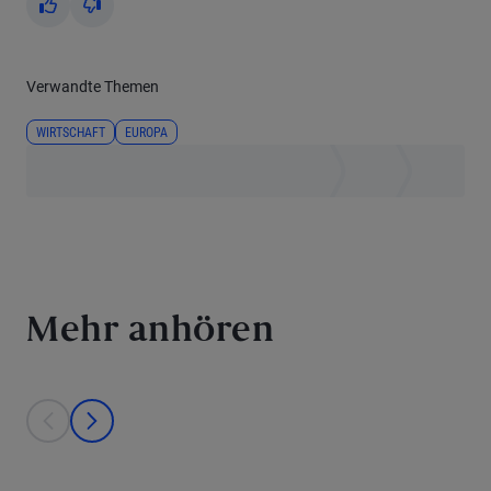
Yes
No
Verwandte Themen
WIRTSCHAFT
EUROPA
Mehr anhören
This is a carousel with individual cards. Use the previous and next bu
prev
next