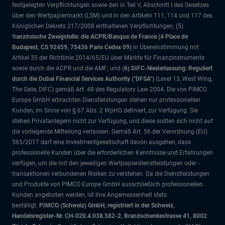
festgelegten Verpflichtungen sowie den in Teil V, Abschnitt I des Gesetzes
über den Wertpapiermarkt (LSM) und in den Artikeln 111, 114 und 117 des
Königlichen Dekrets 217/2008 enthaltenen Verpflichtungen; (5)
f
ranzösische Zweigstelle: die ACPR/Banque de France (4 Place de
Budapest, CS 92459, 75436 Paris Cedex 09)
in Übereinstimmung mit
Artikel 35 der Richtlinie 2014/65/EU über Märkte für Finanzinstrumente
sowie durch die ACPR und die AMF; und (
6) DIFC-Niederlassung: Reguliert
durch die Dubai Financial Services Authority ("DFSA")
(Level 13, West Wing,
The Gate, DIFC)
gemäß Art. 48 des Regulatory Law 2004. Die von PIMCO
Europe GmbH erbrachten Dienstleistungen stehen nur professionellen
Kunden, im Sinne von § 67 Abs. 2 WpHG definiert, zur Verfügung. Sie
stehen Privatanlegern nicht zur Verfügung, und diese sollten sich nicht auf
die vorliegende Mitteilung verlassen. Gemäß Art. 56 der Verordnung (EU)
565/2017 darf eine Investmentgesellschaft davon ausgehen, dass
professionelle Kunden über die erforderlichen Kenntnisse und Erfahrungen
verfügen, um die mit den jeweiligen Wertpapierdienstleistungen oder -
transaktionen verbundenen Risiken zu verstehen. Da die Dienstleistungen
und Produkte von PIMCO Europe GmbH ausschließlich professionellen
Kunden angeboten werden, ist ihre Angemessenheit stets
bestätigt.
PIMCO (Schweiz) GmbH, registriert in der Schweiz,
Handelsregister-Nr. CH-020.4.038.582-2, Brandschenkestrasse 41, 8002