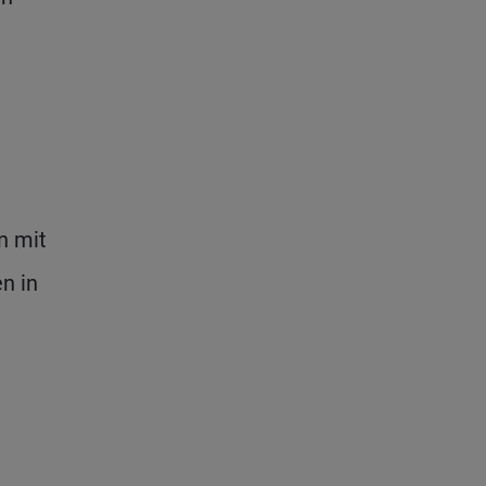
n mit
n in