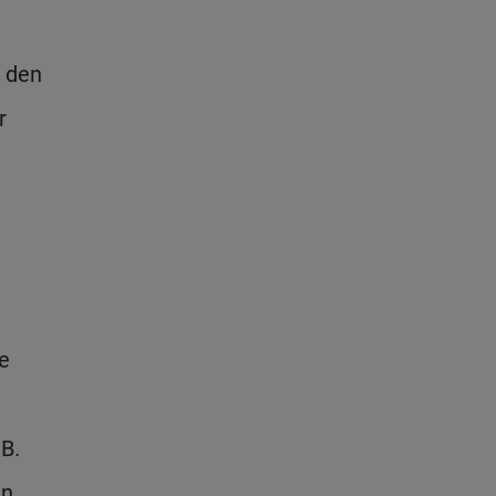
t den
r
e
B.
en