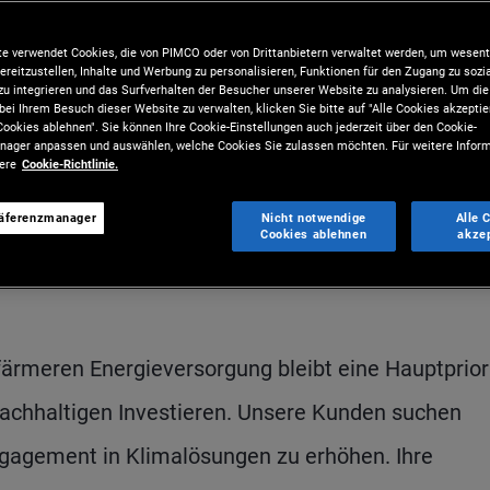
ere neuesten Gedanken zum
ie wesentlichen Erkenntnisse
e verwendet Cookies, die von PIMCO oder von Drittanbietern verwaltet werden, um wesent
ereitzustellen, Inhalte und Werbung zu personalisieren, Funktionen für den Zugang zu sozi
täten voranbringen.
u integrieren und das Surfverhalten der Besucher unserer Website zu analysieren. Um d
bei Ihrem Besuch dieser Website zu verwalten, klicken Sie bitte auf "Alle Cookies akzeptie
ookies ablehnen". Sie können Ihre Cookie-Einstellungen auch jederzeit über den Cookie-
ager anpassen und auswählen, welche Cookies Sie zulassen möchten. Für weitere Inform
sere
Cookie-Richtlinie.
räferenzmanager
Nicht notwendige
Alle 
Cookies ablehnen
akze
Teilen
Drucken
Herun
färmeren Energieversorgung bleibt eine Hauptprior
 nachhaltigen Investieren. Unsere Kunden suchen
gagement in Klimalösungen zu erhöhen. Ihre