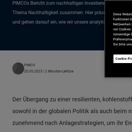
PIMCOs Bericht zum nachhaltigen Investieren fasst uns
Thema Nachhaltigkeit zusammen. Hier präsentieren wir d
Diese Websit
Funktionen b
und gehen darauf ein, wie wir unsere analytischen Kapazi
Netzwerken z
von Cookies 
notwendige C
Präferenzman
Sie bitte un
Cookie-P
PIMCO
20.05.2025
| 2 Minuten-Lektüre
Der Übergang zu einer resilienten, kohlenstof
sowohl in der globalen Politik als auch beim
zunehmend nach Anlagestrategien, um ihr En