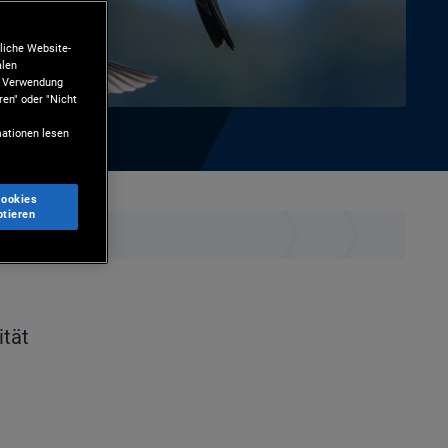
liche Website-
alen
ie Verwendung
ren" oder "Nicht
ationen lesen
Cookies
ptieren
terladen
ität