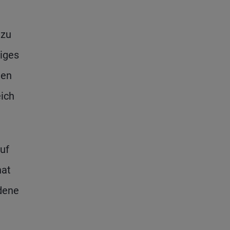
 zu
tiges
ten
eich
uf
hat
ndene