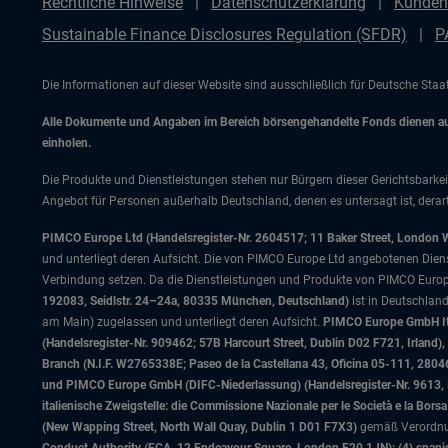
Rechtliche Hinweise
Datenschutzerklärung
Kunden
Sustainable Finance Disclosures Regulation (SFDR)
P
Die Informationen auf dieser Website sind ausschließlich für Deutsche Sta
Alle Dokumente und Angaben im Bereich börsengehandelte Fonds dienen auss
einholen.
Die Produkte und Dienstleistungen stehen nur Bürgern dieser Gerichtsbarkei
Angebot für Personen außerhalb Deutschland, denen es untersagt ist, derart
PIMCO Europe Ltd (Handelsregister-Nr. 2604517; 11 Baker Street, London 
und unterliegt deren Aufsicht. Die von PIMCO Europe Ltd angebotenen Dienstle
Verbindung setzen. Da die Dienstleistungen und Produkte von PIMCO Europ
192083, Seidlstr. 24–24a, 80335 München, Deutschland)
ist in Deutschlan
am Main) zugelassen und unterliegt deren Aufsicht.
PIMCO Europe GmbH Ital
(Handelsregister-Nr. 909462; 57B Harcourt Street, Dublin D02 F721, Irla
Branch (N.I.F. W2765338E; Paseo de la Castellana 43, Oficina 05-111, 28
und PIMCO Europe GmbH (DIFC-Niederlassung) (Handelsregister-Nr. 9613, Inde
italienische Zweigstelle: die Commissione Nazionale per le Società e la Bor
(New Wapping Street, North Wall Quay, Dublin 1 D01 F7X3)
gemäß Verordnung