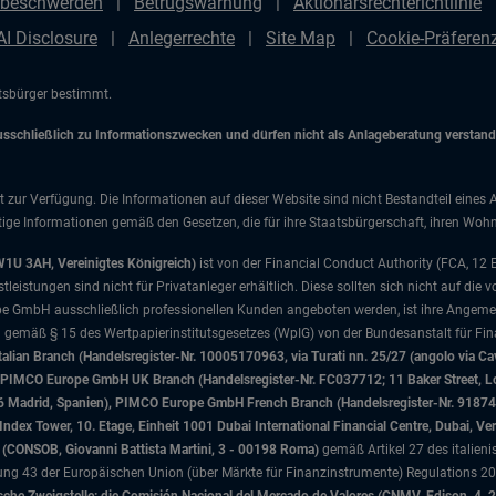
beschwerden
Betrugswarnung
Aktionärsrechterichtlinie
AI Disclosure
Anlegerrechte
Site Map
Cookie-Präfere
atsbürger bestimmt.
chließlich zu Informationszwecken und dürfen nicht als Anlageberatung verstanden
t zur Verfügung. Die Informationen auf dieser Website sind nicht Bestandteil eines 
ige Informationen gemäß den Gesetzen, die für ihre Staatsbürgerschaft, ihren Wohns
W1U 3AH, Vereinigtes Königreich)
ist von der Financial Conduct Authority (FCA, 12
istungen sind nicht für Privatanleger erhältlich. Diese sollten sich nicht auf die v
e GmbH ausschließlich professionellen Kunden angeboten werden, ist ihre Angemes
d gemäß § 15 des Wertpapierinstitutsgesetzes (WpIG) von der Bundesanstalt für Fina
ian Branch (Handelsregister-Nr. 10005170963, via Turati nn. 25/27 (angolo via Cav
nd), PIMCO Europe GmbH UK Branch (Handelsregister-Nr. FC037712; 11 Baker Street
046 Madrid, Spanien), PIMCO Europe GmbH French Branch (Handelsregister-Nr. 91874
x Tower, 10. Etage, Einheit 1001 Dubai International Financial Centre, Dubai, Ver
sa (CONSOB, Giovanni Battista Martini, 3 - 00198 Roma)
gemäß Artikel 27 des italien
 43 der Europäischen Union (über Märkte für Finanzinstrumente) Regulations 201