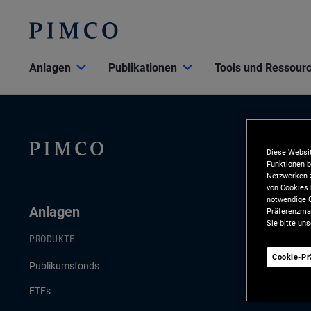
Anlagen
Publikationen
Tools und Ressour
Diese Websit
Funktionen b
Netzwerken z
von Cookies 
notwendige C
Anlagen
Publikat
Präferenzman
Sie bitte un
PRODUKTE
AKTUELLE PU
Cookie-P
Publikumsfonds
Konjunktur- 
ETFs
Anlagestrate