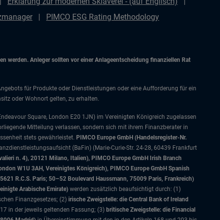
Erklärung zur modernen Sklaverei - (auf Englisch)
nzmanager
PIMCO ESG Rating Methodology
 werden. Anleger sollten vor einer Anlageentscheidung finanziellen Rat
Angebots für Produkte oder Dienstleistungen oder eine Aufforderung für ein
itz oder Wohnort gelten, zu erhalten.
 Endeavour Square, London E20 1JN) im Vereinigten Königreich zugelassen
orliegende Mitteilung verlassen, sondern sich mit ihrem Finanzberater in
senheit stets gewährleistet.
PIMCO Europe GmbH (Handelsregister-Nr.
nzdienstleistungsaufsicht (BaFin) (Marie-Curie-Str. 24-28, 60439 Frankfurt
alieri n. 4), 20121 Milano, Italien), PIMCO Europe GmbH Irish Branch
, London W1U 3AH, Vereinigtes Königreich), PIMCO Europe GmbH Spanish
5621 R.C.S. Paris; 50–52 Boulevard Haussmann, 75009 Paris, Frankreich)
einigte Arabische Emirate)
werden zusätzlich beaufsichtigt durch: (1)
ischen Finanzgesetzes; (2)
irische Zweigstelle: die Central Bank of Ireland
7 in der jeweils geltenden Fassung; (3)
britische Zweigstelle: die Financial