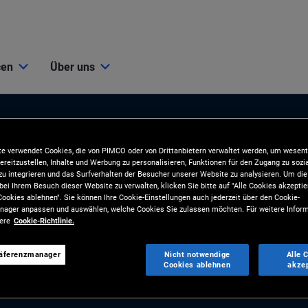
cen
Über uns
e verwendet Cookies, die von PIMCO oder von Drittanbietern verwaltet werden, um wesent
ereitzustellen, Inhalte und Werbung zu personalisieren, Funktionen für den Zugang zu sozi
u integrieren und das Surfverhalten der Besucher unserer Website zu analysieren. Um d
bei Ihrem Besuch dieser Website zu verwalten, klicken Sie bitte auf "Alle Cookies akzeptie
ookies ablehnen". Sie können Ihre Cookie-Einstellungen auch jederzeit über den Cookie-
ionen
Tools und Ressourcen
ager anpassen und auswählen, welche Cookies Sie zulassen möchten. Für weitere Inform
sere
Cookie-Richtlinie.
BLIKATIONEN
TOOLS
räferenzmanager
Nicht notwendige
Alle 
und Marktkommentare
Analyse und Kundenlösungen
Cookies ablehnen
akze
gien
RESSOURCEN