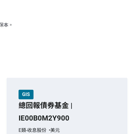
本基金亦須承受投資於高孳息、低於投資級別及未評級證券的風險。
市場、主權債務、貨幣、流通性、購回／反向購回交易相關的風險。
保本。
場、對手方、流通性、波動性及槓桿風險）的金融衍生工具。
，這相當於退還或提取投資者部分原有投資或歸屬於該原有投資的任何資
，以了解包括風險因素的進一步詳情。
GIS
總回報債券基金 |
IE00B0M2Y900
E類-收息股份
美元