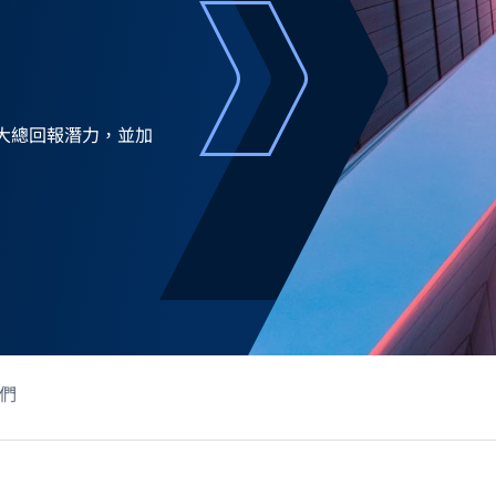
大總回報潛力，並加
們