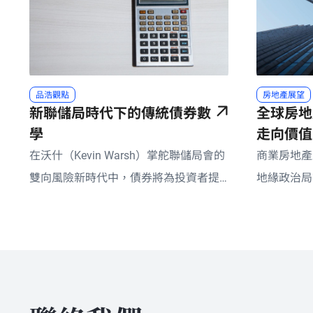
品浩觀點
房地產展望
新聯儲局時代下的傳統債券數
全球房地
學
走向價值
在沃什（Kevin Warsh）掌舵聯儲局會的
商業房地產
雙向風險新時代中，債券將為投資者提
地緣政治局
供難得的特性：同時提供下行風險保護
用途與估值
與收益潛力。