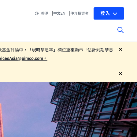
登入
香港
中文
EN
仲介投資者
 部分子基金的基金單張及基金評論中，「現時孳息率」欄位重複顯示「估計到期孳息
close
rvicesAsia@pimco.com。
close