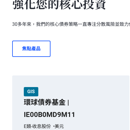
強化您的核心投資
固定收益證券的投資須承受利率、信貸及降級風險。
本基金須承受與按揭相關及其他資產保證證券、新興
30多年來，我們的核心債券策略一直專注分散風險並致力
本基金可廣泛地投資於或會涉及額外風險（例如：市
本基金可按其酌情權從其資本中直接或實際派付股息
本基金每股資產淨值即時減少。
焦點產品
投資涉及風險，閣下的投資可能會蒙受重大損失。
投資者不應單憑此文件，而應閱讀本基金的發售文件
GIS
環球債券基金 |
IE00B0MD9M11
E類-收息股份
美元