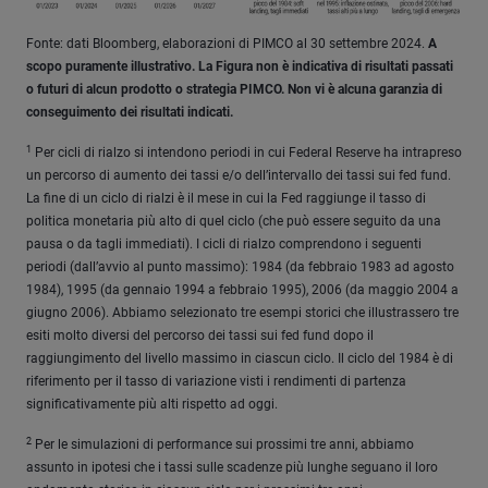
Fonte: dati Bloomberg, elaborazioni di PIMCO al 30 settembre 2024.
A
scopo puramente illustrativo. La Figura non è indicativa di risultati passati
o futuri di alcun prodotto o strategia PIMCO. Non vi è alcuna garanzia di
conseguimento dei risultati indicati.
1
Per cicli di rialzo si intendono periodi in cui Federal Reserve ha intrapreso
un percorso di aumento dei tassi e/o dell’intervallo dei tassi sui fed fund.
La fine di un ciclo di rialzi è il mese in cui la Fed raggiunge il tasso di
politica monetaria più alto di quel ciclo (che può essere seguito da una
pausa o da tagli immediati). I cicli di rialzo comprendono i seguenti
periodi (dall’avvio al punto massimo): 1984 (da febbraio 1983 ad agosto
1984), 1995 (da gennaio 1994 a febbraio 1995), 2006 (da maggio 2004 a
giugno 2006). Abbiamo selezionato tre esempi storici che illustrassero tre
esiti molto diversi del percorso dei tassi sui fed fund dopo il
raggiungimento del livello massimo in ciascun ciclo. Il ciclo del 1984 è di
riferimento per il tasso di variazione visti i rendimenti di partenza
significativamente più alti rispetto ad oggi.
2
Per le simulazioni di performance sui prossimi tre anni, abbiamo
assunto in ipotesi che i tassi sulle scadenze più lunghe seguano il loro