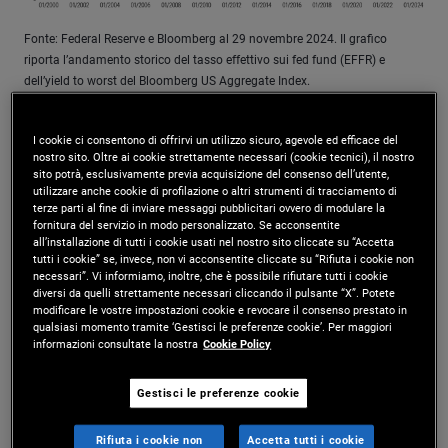
Fonte: Federal Reserve e Bloomberg al 29 novembre 2024. Il grafico
riporta l’andamento storico del tasso effettivo sui fed fund (EFFR) e
dell’yield to worst del Bloomberg US Aggregate Index.
I cookie ci consentono di offrirvi un utilizzo sicuro, agevole ed efficace del
Il prolungato rovesciamento dell’abituale trend di
nostro sito. Oltre ai cookie strettamente necessari (cookie tecnici), il nostro
sito potrà, esclusivamente previa acquisizione del consenso dell’utente,
mercato è stato il riflesso non solo della politica
utilizzare anche cookie di profilazione o altri strumenti di tracciamento di
terze parti al fine di inviare messaggi pubblicitari ovvero di modulare la
restrittiva della Fed ma anche della reazione degli
fornitura del servizio in modo personalizzato. Se acconsentite
all’installazione di tutti i cookie usati nel nostro sito cliccate su “Accetta
investitori all’impennata dell’inflazione e ad altre
tutti i cookie” se, invece, non vi acconsentite cliccate su “Rifiuta i cookie non
necessari”. Vi informiamo, inoltre, che è possibile rifiutare tutti i cookie
conseguenze della pandemia. Molti investitori
diversi da quelli strettamente necessari cliccando il pulsante “X”. Potete
modificare le vostre impostazioni cookie e revocare il consenso prestato in
qualsiasi momento tramite ‘Gestisci le preferenze cookie’. Per maggiori
hanno ripiegato sul monetario, che offriva
informazioni consultate la nostra
Cookie Policy
rendimenti che non si vedevano da decenni oltre
Gestisci le preferenze cookie
ad apparire un porto sicuro, e ci sono rimasti.
Rifiuta i cookie non
Accetta tutti i cookie