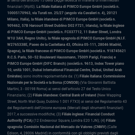
ai sensi dell’articolo 15 della Legge tedesca in materia di intermediari
finanziari (WpIG).
La filiale italiana di PIMCO Europe GmbH (società n.
10005170963, via Turati nn. 25/27 (angolo via Cavalieri n. 4), 20121
Milano, Italia)
, la filiale irlandese di PIMCO Europe GmbH (società n.
909462, 57B Harcourt Street Dublino D02 F721, Irlanda), la filiale inglese
di PIMCO Europe GmbH (società n. FC037712, 11 Baker Street, Londra
W1U 3AH, Regno Unito), la filiale spagnola di PIMCO Europe GmbH (N.I.F.
W2765338E, Paseo de la Castellana 43, Oficina 05-111, 28046 Madrid,
Spagna), la filiale francese di PIMCO Europe GmbH (società n. 918745621
R.C.S. Paris, 50–52 Boulevard Haussmann, 75009 Parigi, Francia) e
PIMCO Europe GmbH (DIFC Branch) (società n. 9613, Index Tower piano
10, unità 1001, Dubai International Financial Centre, Dubai, United Arab
Emirates)
sono inoltre regolamentate da: (1)
Filiale italiana: Commissione
Nazionale per le Società e la Borsa (CONSOB)
(Via Giovanni Battista
Martini, 3 - 00198 Roma) ai sensi dell'articolo 27 del Testo Unico
Finanziario; (2)
Filiale irlandese: Central Bank of Ireland
(New Wapping
Street, North Wall Quay, Dublino 1 D01 F7X3) ai sensi del Regolamento 43
dei Regolamenti dell'Unione europea (Mercati degli strumenti finanziari)
2017, e successive modifiche; (3)
Filiale inglese: Financial Conduct
Authority (FCA)
(12 Endeavour Square, Londra E20 1JN); (4)
Filiale
spagnola: Comisión Nacional del Mercado de Valores (CNMV)
(Calle
Edison, 4, 28006 Madrid) in conformità con gli obblighi previsti dagli