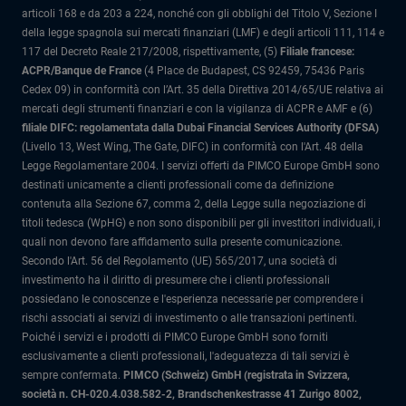
articoli 168 e da 203 a 224, nonché con gli obblighi del Titolo V, Sezione I
della legge spagnola sui mercati finanziari (LMF) e degli articoli 111, 114 e
117 del Decreto Reale 217/2008, rispettivamente, (5)
Filiale francese:
ACPR/Banque de France
(4 Place de Budapest, CS 92459, 75436 Paris
Cedex 09) in conformità con l’Art. 35 della Direttiva 2014/65/UE relativa ai
mercati degli strumenti finanziari e con la vigilanza di ACPR e AMF e (6)
filiale DIFC: regolamentata dalla Dubai Financial Services Authority (DFSA)
(Livello 13, West Wing, The Gate, DIFC) in conformità con l'Art. 48 della
Legge Regolamentare 2004. I servizi offerti da PIMCO Europe GmbH sono
destinati unicamente a clienti professionali come da definizione
contenuta alla Sezione 67, comma 2, della Legge sulla negoziazione di
titoli tedesca (WpHG) e non sono disponibili per gli investitori individuali, i
quali non devono fare affidamento sulla presente comunicazione.
Secondo l'Art. 56 del Regolamento (UE) 565/2017, una società di
investimento ha il diritto di presumere che i clienti professionali
possiedano le conoscenze e l'esperienza necessarie per comprendere i
rischi associati ai servizi di investimento o alle transazioni pertinenti.
Poiché i servizi e i prodotti di PIMCO Europe GmbH sono forniti
esclusivamente a clienti professionali, l'adeguatezza di tali servizi è
sempre confermata.
PIMCO (Schweiz) GmbH (registrata in Svizzera,
società n. CH-020.4.038.582-2, Brandschenkestrasse 41 Zurigo 8002,