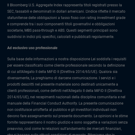
Il Bloomberg U.S. Aggregate Index rappresenta titoli registrati presso la
SEC, tassabili e denominati in dollari americani. L'indice riflette il mercato
statunitense delle obbligazioni a tasso fisso con rating investment grade
e comprende tra i suoi componenti titoli governativi e obbligazioni
societarie, MBS pass-through e ABS. Questi segmenti principali sono
suddivisi in indici più specifici, calcolati e pubblicati regolarmente.
Ad esclusivo uso professionale
Sulla base delle informazioni a nostra disposizione Lei soddisfa i requisiti
per essere classificato come cliente professionale secondo la definizione
di cui all'Allegato II della MiFiD II (Direttiva 2014/65/UE). Qualora sia
diversamente, La preghiamo di darcene comunicazione. I servizi e i
prodotti descritti nel presente materiale sono destinati unicamente a
clienti professionali, come definiti nell'Allegato II della MiFiD II (Direttiva
2014/65/UE), nei recepimenti nazionali della disciplina comunitaria e nel
manuale della Financial Conduct Authority. La presente comunicazione
non costituisce un'offerta al pubblico e gli investitori individuali non
devono fare assegnamento sul presente documento. Le opinioni e le stime
fornite rappresentano il nostro giudizio e sono soggette a variazioni senza
preavviso, così come le relazioni sull'andamento dei mercati finanziari,