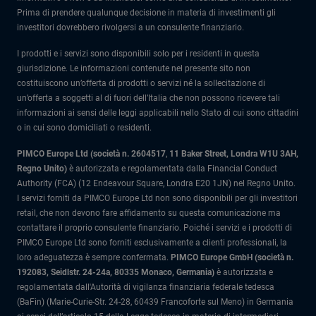
Prima di prendere qualunque decisione in materia di investimenti gli
investitori dovrebbero rivolgersi a un consulente finanziario.
I prodotti e i servizi sono disponibili solo per i residenti in questa
giurisdizione. Le informazioni contenute nel presente sito non
costituiscono un’offerta di prodotti o servizi né la sollecitazione di
un’offerta a soggetti al di fuori dell’Italia che non possono ricevere tali
informazioni ai sensi delle leggi applicabili nello Stato di cui sono cittadini
o in cui sono domiciliati o residenti.
PIMCO Europe Ltd (società n. 2604517
,
11 Baker Street, Londra W1U 3AH,
Regno Unito)
è autorizzata e regolamentata dalla Financial Conduct
Authority (FCA) (12 Endeavour Square, Londra E20 1JN) nel Regno Unito.
I servizi forniti da PIMCO Europe Ltd non sono disponibili per gli investitori
retail, che non devono fare affidamento su questa comunicazione ma
contattare il proprio consulente finanziario. Poiché i servizi e i prodotti di
PIMCO Europe Ltd sono forniti esclusivamente a clienti professionali, la
loro adeguatezza è sempre confermata.
PIMCO Europe GmbH (società n.
192083, Seidlstr. 24-24a, 80335 Monaco, Germania)
è autorizzata e
regolamentata dall'Autorità di vigilanza finanziaria federale tedesca
(BaFin) (Marie-Curie-Str. 24-28, 60439 Francoforte sul Meno) in Germania