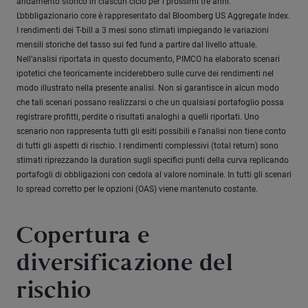
andamento storico in ciascun ciclo per i prossimi tre anni.
L’obbligazionario core è rappresentato dal Bloomberg US Aggregate Index.
I rendimenti dei T-bill a 3 mesi sono stimati impiegando le variazioni
mensili storiche del tasso sui fed fund a partire dal livello attuale.
Nell’analisi riportata in questo documento, PIMCO ha elaborato scenari
ipotetici che teoricamente inciderebbero sulle curve dei rendimenti nel
modo illustrato nella presente analisi. Non si garantisce in alcun modo
che tali scenari possano realizzarsi o che un qualsiasi portafoglio possa
registrare profitti, perdite o risultati analoghi a quelli riportati. Uno
scenario non rappresenta tutti gli esiti possibili e l’analisi non tiene conto
di tutti gli aspetti di rischio. I rendimenti complessivi (total return) sono
stimati riprezzando la duration sugli specifici punti della curva replicando
portafogli di obbligazioni con cedola al valore nominale. In tutti gli scenari
lo spread corretto per le opzioni (OAS) viene mantenuto costante.
Copertura e
diversificazione del
rischio