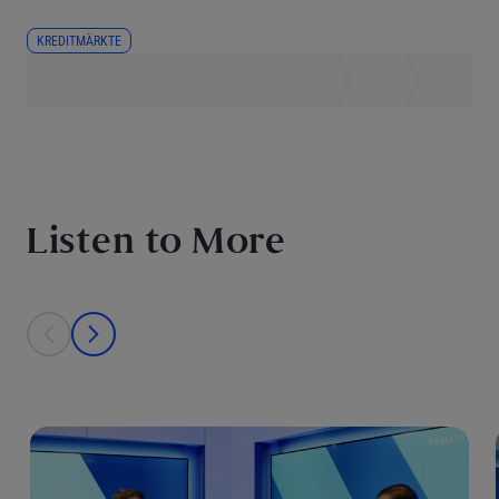
KREDITMÄRKTE
Listen to More
This is a carousel with individual cards. Use the previous and next bu
prev
next