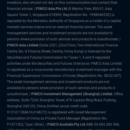
investors, who should not rely on this communication but contact their
financial adviser. |
PIMCO Asia Pte Ltd
(8 Marina View, #30-01, Asia
Square Tower 1, Singapore 018960, Registration No. 199804652K) is
regulated by the Monetary Authority of Singapore as a holder of a capital
markets services licence and an exempt financial adviser. The asset
management services and investment products are not available to
persons where provision of such services and products is unauthorised. |
PIMCO Asia Limited
(Suite 2201, 22nd Floor, Two International Finance
Centre, No. 8 Finance Street, Central, Hong Kong) is licensed by the
Securities and Futures Commission for Types 1, 4 and 9 regulated
activities under the Securities and Futures Ordinance. PIMCO Asia Limited
is registered as a cross-border discretionary investment manager with the
Financial Supervisory Commission of Korea (Registration No. 08-02-307).
The asset management services and investment products are not
available to persons where provision of such services and products is
unauthorised. |
PIMCO Investment Management (Shanghai) Limited.
Office
address: Suite 7204, Shanghai Tower, 479 Lujiazui Ring Road, Pudong,
Shanghai 200120, China (Unified social credit code:
91310115MA1K41MU72) is registered with Asset Management
Association of China as Private Fund Manager (Registration No.
P1071502, Type: Other). |
PIMCO Australia Pty Ltd
ABN 54 084 280 508,