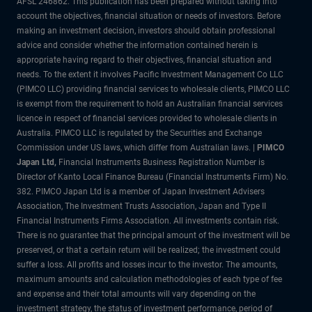
AFSL 246862. This publication has been prepared without taking into
account the objectives, financial situation or needs of investors. Before
making an investment decision, investors should obtain professional
advice and consider whether the information contained herein is
appropriate having regard to their objectives, financial situation and
needs. To the extent it involves Pacific Investment Management Co LLC
(PIMCO LLC) providing financial services to wholesale clients, PIMCO LLC
is exempt from the requirement to hold an Australian financial services
licence in respect of financial services provided to wholesale clients in
Australia. PIMCO LLC is regulated by the Securities and Exchange
Commission under US laws, which differ from Australian laws. |
PIMCO
Japan Ltd
,
Financial Instruments Business Registration Number is
Director of Kanto Local Finance Bureau (Financial Instruments Firm) No.
382. PIMCO Japan Ltd is a member of Japan Investment Advisers
Association, The Investment Trusts Association, Japan and Type II
Financial Instruments Firms Association. All investments contain risk.
There is no guarantee that the principal amount of the investment will be
preserved, or that a certain return will be realized; the investment could
suffer a loss. All profits and losses incur to the investor. The amounts,
maximum amounts and calculation methodologies of each type of fee
and expense and their total amounts will vary depending on the
investment strategy, the status of investment performance, period of