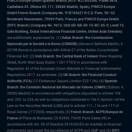
PIMCO Europe GmbH Spanish Branch (N.I.F. W2765338E, Paseo de la
Castellana 43, Oficina 05-111, 28046 Madrid, Spain), PIMCO Europe
GmbH French Branch (Company No. 918745621 R.C.S. Paris, 50–52
Boulevard Haussmann, 75009 Paris, France) and PIMCO Europe GmbH
(DIFC Branch) (Company No. 9613, Unit GD-GB-00-15-BC-05-0, Level 15,
Gate Building, Dubai International Financial Centre, United Arab Emirates)
are additionally supervised by: (1)
Italian Branch: the Commissione
Nazionale per le Società e la Borsa (CONSOB)
(Giovanni Battista Martini, 3 -
00198 Rome) in accordance with Article 27 of the Italian Consolidated
Financial Act; (2)
Irish Branch: the Central Bank of Ireland
(New Wapping
Street, North Wall Quay, Dublin 1 D01 F7X3) in accordance with
Regulation 43 of the European Union (Markets in Financial Instruments)
Regulations 2017, as amended; (3
) UK Branch: the Financial Conduct
Authority (FCA)
(12 Endeavour Square, London E20 1JN); (4)
Spanish
Branch: the Comisión Nacional del Mercado de Valores (CNMV)
(Edison, 4,
28006 Madrid) in accordance with obligations stipulated in articles 168
and 203 to 224, as well as obligations contained in Tile V, Section I of the
Law on the Securities Market (LSM) and in articles 111, 114 and 117 of
Royal Decree 217/2008, respectively, (5)
French Branch: ACPR/Banque de
France
(4 Place de Budapest, CS 92459, 75436 Paris Cedex 09) in
accordance with Art. 35 of Directive 2014/65/EU on markets in financial
instruments and under the surveillance of ACPR and AMF and (6)
DIFC