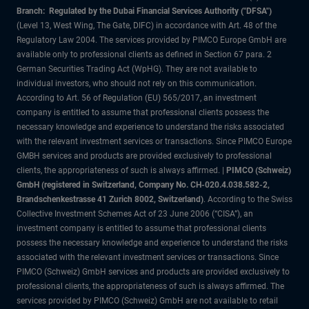
Branch: Regulated by the Dubai Financial Services Authority ("DFSA")
(Level 13, West Wing, The Gate, DIFC) in accordance with Art. 48 of the
Regulatory Law 2004. The services provided by PIMCO Europe GmbH are
available only to professional clients as defined in Section 67 para. 2
German Securities Trading Act (WpHG). They are not available to
individual investors, who should not rely on this communication.
According to Art. 56 of Regulation (EU) 565/2017, an investment
company is entitled to assume that professional clients possess the
necessary knowledge and experience to understand the risks associated
with the relevant investment services or transactions. Since PIMCO Europe
GMBH services and products are provided exclusively to professional
clients, the appropriateness of such is always affirmed. |
PIMCO (Schweiz)
GmbH (registered in Switzerland, Company No. CH-020.4.038.582-2,
Brandschenkestrasse 41 Zurich 8002, Switzerland)
. According to the Swiss
Collective Investment Schemes Act of 23 June 2006 (“CISA”), an
investment company is entitled to assume that professional clients
possess the necessary knowledge and experience to understand the risks
associated with the relevant investment services or transactions. Since
PIMCO (Schweiz) GmbH services and products are provided exclusively to
professional clients, the appropriateness of such is always affirmed. The
services provided by PIMCO (Schweiz) GmbH are not available to retail