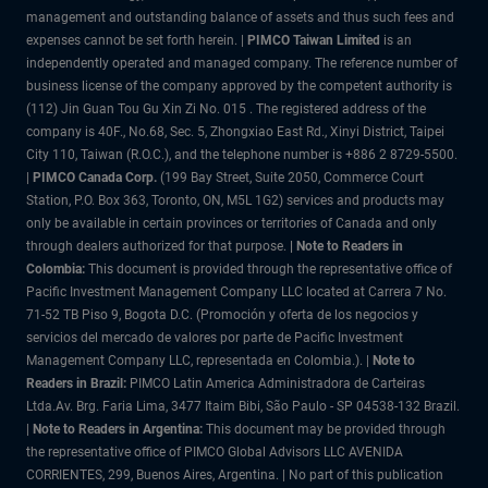
management and outstanding balance of assets and thus such fees and
expenses cannot be set forth herein. |
PIMCO Taiwan Limited
is an
independently operated and managed company. The reference number of
business license of the company approved by the competent authority is
(112) Jin Guan Tou Gu Xin Zi No. 015 . The registered address of the
company is 40F., No.68, Sec. 5, Zhongxiao East Rd., Xinyi District, Taipei
City 110, Taiwan (R.O.C.), and the telephone number is +886 2 8729-5500.
|
PIMCO Canada Corp.
(199 Bay Street, Suite 2050, Commerce Court
Station, P.O. Box 363, Toronto, ON, M5L 1G2) services and products may
only be available in certain provinces or territories of Canada and only
through dealers authorized for that purpose.
| Note to Readers in
Colombia:
This document is provided through the representative office of
Pacific Investment Management Company LLC located at Carrera 7 No.
71-52 TB Piso 9, Bogota D.C. (Promoción y oferta de los negocios y
servicios del mercado de valores por parte de Pacific Investment
Management Company LLC, representada en Colombia.). |
Note to
Readers in Brazil:
PIMCO Latin America Administradora de Carteiras
Ltda.Av. Brg. Faria Lima, 3477 Itaim Bibi, São Paulo - SP 04538-132 Brazil.
|
Note to Readers in Argentina:
This document may be provided through
the representative office of PIMCO Global Advisors LLC AVENIDA
CORRIENTES, 299, Buenos Aires, Argentina. | No part of this publication