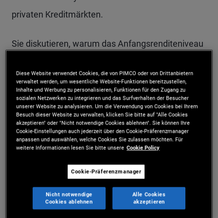
privaten Kreditmärkten.
Sie diskutieren, warum das Anfangsrenditeniveau
weiterhin ein zentraler Anker für künftige Erträge
Diese Website verwendet Cookies, die von PIMCO oder von Drittanbietern
ist, weshalb Kreditbewertungen im historischen
verwaltet werden, um wesentliche Website-Funktionen bereitzustellen,
Inhalte und Werbung zu personalisieren, Funktionen für den Zugang zu
Vergleich hoch erscheinen und was das aktuell
sozialen Netzwerken zu integrieren und das Surfverhalten der Besucher
unserer Website zu analysieren. Um die Verwendung von Cookies bei Ihrem
erhöhte Renditeniveau für potenzielle Erträge
Besuch dieser Website zu verwalten, klicken Sie bitte auf "Alle Cookies
akzeptieren" oder "Nicht notwendige Cookies ablehnen". Sie können Ihre
bedeutet. Zudem beleuchtet das Gespräch die
Cookie-Einstellungen auch jederzeit über den Cookie-Präferenzmanager
anpassen und auswählen, welche Cookies Sie zulassen möchten. Für
fundamentalen Entwicklungen im
weitere Informationen lesen Sie bitte unsere
Cookie Policy
Unternehmensanleihenmarkt und zeigt
Cookie-Präferenzmanager
Unterschiede zwischen öffentlichen Märkten
Nicht notwendige
Alle Cookies
sowie Bereiche mit zunehmenden Spannungen im
Cookies ablehnen
akzeptieren