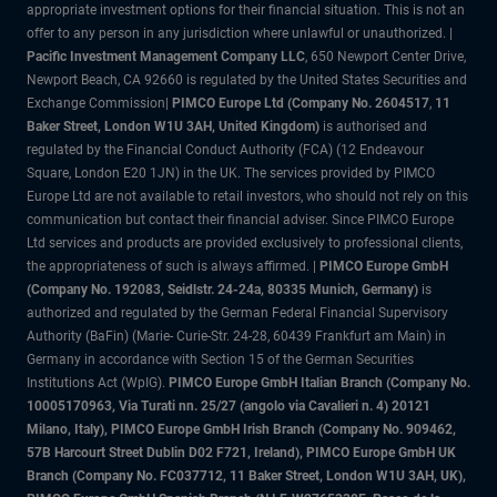
appropriate investment options for their financial situation. This is not an
offer to any person in any jurisdiction where unlawful or unauthorized. |
Pacific Investment Management Company LLC
, 650 Newport Center Drive,
Newport Beach, CA 92660 is regulated by the United States Securities and
Exchange Commission|
PIMCO Europe Ltd (Company No. 2604517
,
11
Baker Street, London W1U 3AH, United Kingdom)
is authorised and
regulated by the Financial Conduct Authority (FCA) (12 Endeavour
Square, London E20 1JN) in the UK. The services provided by PIMCO
Europe Ltd are not available to retail investors, who should not rely on this
communication but contact their financial adviser. Since PIMCO Europe
Ltd services and products are provided exclusively to professional clients,
the appropriateness of such is always affirmed. |
PIMCO Europe GmbH
(Company No. 192083, Seidlstr. 24-24a, 80335 Munich, Germany)
is
authorized and regulated by the German Federal Financial Supervisory
Authority (BaFin) (Marie- Curie-Str. 24-28, 60439 Frankfurt am Main) in
Germany in accordance with Section 15 of the German Securities
Institutions Act (WpIG).
PIMCO Europe GmbH Italian Branch (Company No.
10005170963, Via Turati nn. 25/27 (angolo via Cavalieri n. 4) 20121
Milano, Italy), PIMCO Europe GmbH Irish Branch (Company No. 909462,
57B Harcourt Street Dublin D02 F721, Ireland), PIMCO Europe GmbH UK
Branch (Company No. FC037712, 11 Baker Street, London W1U 3AH, UK),