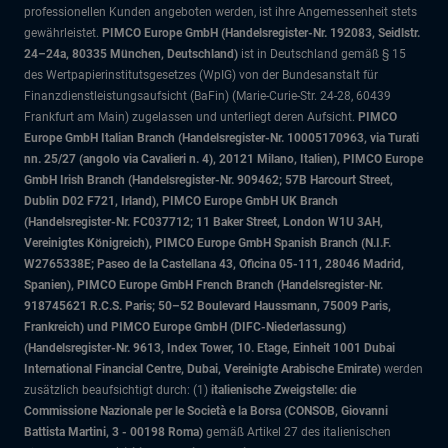
professionellen Kunden angeboten werden, ist ihre Angemessenheit stets
gewährleistet.
PIMCO Europe GmbH (Handelsregister-Nr. 192083, Seidlstr.
24–24a, 80335 München, Deutschland)
ist in Deutschland gemäß § 15
des Wertpapierinstitutsgesetzes (WpIG) von der Bundesanstalt für
Finanzdienstleistungsaufsicht (BaFin) (Marie-Curie-Str. 24-28, 60439
Frankfurt am Main) zugelassen und unterliegt deren Aufsicht.
PIMCO
Europe GmbH Italian Branch (Handelsregister-Nr. 10005170963, via Turati
nn. 25/27 (angolo via Cavalieri n. 4), 20121 Milano, Italien), PIMCO Europe
GmbH Irish Branch (Handelsregister-Nr. 909462; 57B Harcourt Street,
Dublin D02 F721, Irland), PIMCO Europe GmbH UK Branch
(Handelsregister-Nr. FC037712; 11 Baker Street, London W1U 3AH,
Vereinigtes Königreich), PIMCO Europe GmbH Spanish Branch (N.I.F.
W2765338E; Paseo de la Castellana 43, Oficina 05-111, 28046 Madrid,
Spanien), PIMCO Europe GmbH French Branch (Handelsregister-Nr.
918745621 R.C.S. Paris; 50–52 Boulevard Haussmann, 75009 Paris,
Frankreich) und PIMCO Europe GmbH (DIFC-Niederlassung)
(Handelsregister-Nr. 9613, Index Tower, 10. Etage, Einheit 1001 Dubai
International Financial Centre, Dubai, Vereinigte Arabische Emirate)
werden
zusätzlich beaufsichtigt durch: (1)
italienische Zweigstelle: die
Commissione Nazionale per le Società e la Borsa (CONSOB, Giovanni
Battista Martini, 3 - 00198 Roma)
gemäß Artikel 27 des italienischen