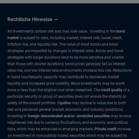
Rechtliche Hinweise
All investments contain risk and may lose value. Investing in the
bond
market
is subject to risks, including market, interest rate, issuer, credit,
inflation risk, and liquidity risk. The value of most bonds and bond
strategies are impacted by changes in interest rates. Bonds and bond
strategies with longer durations tend to be more sensitive and volatile
than those with shorter durations; bond prices generally fall as interest
rates rise, and low interest rate environments increase this risk. Reductions
in bond counterparty capacity may contribute to decreased market
liquidity and increased price volatility. Bond investments may be worth
more or less than the original cost when redeemed. The
credit quality
of a
particular security or group of securities does not ensure the stability or
safety of the overall portfolio. E
quities
may decline in value due to both
real and perceived general market, economic and industry conditions.
Investing in
foreign-denominated and/or -domiciled securities
may involve
heightened risk due to currency fluctuations, and economic and political
risks, which may be enhanced in emerging markets.
Private credit
involves
an investment in non-publicly traded securities which may be subject to