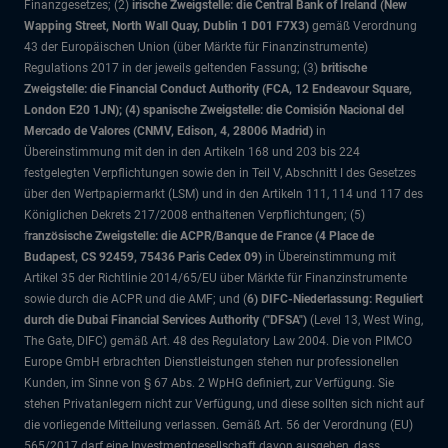
Finanzgesetzes; (2)
irische Zweigstelle: die Central Bank of Ireland (New
Wapping Street, North Wall Quay, Dublin 1 D01 F7X3)
gemäß Verordnung
43 der Europäischen Union (über Märkte für Finanzinstrumente)
Regulations 2017 in der jeweils geltenden Fassung; (3)
britische
Zweigstelle: die Financial Conduct Authority (FCA, 12 Endeavour Square,
London E20 1JN); (4) spanische Zweigstelle: die Comisión Nacional del
Mercado de Valores (CNMV, Edison, 4, 28006 Madrid)
in
Übereinstimmung mit den in den Artikeln 168 und 203 bis 224
festgelegten Verpflichtungen sowie den in Teil V, Abschnitt I des Gesetzes
über den Wertpapiermarkt (LSM) und in den Artikeln 111, 114 und 117 des
Königlichen Dekrets 217/2008 enthaltenen Verpflichtungen; (5)
f
ranzösische Zweigstelle: die ACPR/Banque de France (4 Place de
Budapest, CS 92459, 75436 Paris Cedex 09)
in Übereinstimmung mit
Artikel 35 der Richtlinie 2014/65/EU über Märkte für Finanzinstrumente
sowie durch die ACPR und die AMF; und (
6) DIFC-Niederlassung: Reguliert
durch die Dubai Financial Services Authority ("DFSA")
(Level 13, West Wing,
The Gate, DIFC)
gemäß Art. 48 des Regulatory Law 2004. Die von PIMCO
Europe GmbH erbrachten Dienstleistungen stehen nur professionellen
Kunden, im Sinne von § 67 Abs. 2 WpHG definiert, zur Verfügung. Sie
stehen Privatanlegern nicht zur Verfügung, und diese sollten sich nicht auf
die vorliegende Mitteilung verlassen. Gemäß Art. 56 der Verordnung (EU)
565/2017 darf eine Investmentgesellschaft davon ausgehen, dass