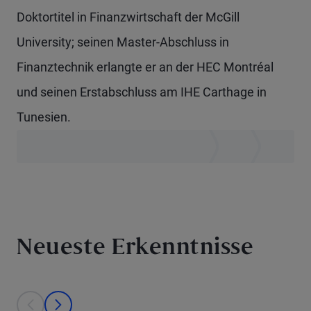
Doktortitel in Finanzwirtschaft der McGill
University; seinen Master-Abschluss in
Finanztechnik erlangte er an der HEC Montréal
und seinen Erstabschluss am IHE Carthage in
Tunesien.
Neueste Erkenntnisse
This is a carousel with individual cards. Use the previous and next bu
prev
next