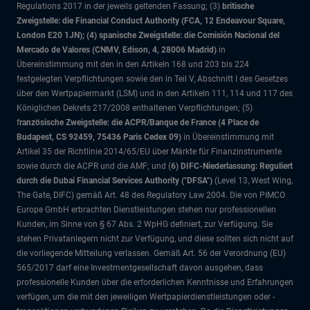
Regulations 2017 in der jeweils geltenden Fassung; (3)
britische
Zweigstelle: die Financial Conduct Authority (FCA, 12 Endeavour Square,
London E20 1JN); (4) spanische Zweigstelle: die Comisión Nacional del
Mercado de Valores (CNMV, Edison, 4, 28006 Madrid)
in
Übereinstimmung mit den in den Artikeln 168 und 203 bis 224
festgelegten Verpflichtungen sowie den in Teil V, Abschnitt I des Gesetzes
über den Wertpapiermarkt (LSM) und in den Artikeln 111, 114 und 117 des
Königlichen Dekrets 217/2008 enthaltenen Verpflichtungen; (5)
f
ranzösische Zweigstelle: die ACPR/Banque de France (4 Place de
Budapest, CS 92459, 75436 Paris Cedex 09)
in Übereinstimmung mit
Artikel 35 der Richtlinie 2014/65/EU über Märkte für Finanzinstrumente
sowie durch die ACPR und die AMF; und (
6) DIFC-Niederlassung: Reguliert
durch die Dubai Financial Services Authority ("DFSA")
(Level 13, West Wing,
The Gate, DIFC)
gemäß Art. 48 des Regulatory Law 2004. Die von PIMCO
Europe GmbH erbrachten Dienstleistungen stehen nur professionellen
Kunden, im Sinne von § 67 Abs. 2 WpHG definiert, zur Verfügung. Sie
stehen Privatanlegern nicht zur Verfügung, und diese sollten sich nicht auf
die vorliegende Mitteilung verlassen. Gemäß Art. 56 der Verordnung (EU)
565/2017 darf eine Investmentgesellschaft davon ausgehen, dass
professionelle Kunden über die erforderlichen Kenntnisse und Erfahrungen
verfügen, um die mit den jeweiligen Wertpapierdienstleistungen oder -