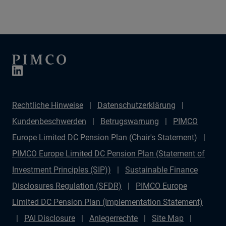
wie Anleger Risiko, Rendite und Liquidität beurteilen. In
dieser Folge von „Fixing Your Interest“ werfen wir einen
Blick auf die wichtigsten Faktoren, die das aktuelle
Kreditumfeld prägen, analysieren die
Bewertungssituation und erläutern, wie Investoren mit
der wachsenden Marktspreizung umgehen können.
Rechtliche Hinweise
Datenschutzerklärung
Kundenbeschwerden
Betrugswarnung
PIMCO
Europe Limited DC Pension Plan (Chair's Statement)
PIMCO Europe Limited DC Pension Plan (Statement of
Investment Principles (SIP))
Sustainable Finance
Disclosures Regulation (SFDR)
PIMCO Europe
Limited DC Pension Plan (Implementation Statement)
PAI Disclosure
Anlegerrechte
Site Map