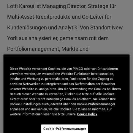
Lotfi Karoui ist Managing Director, Stratege für
Multi-Asset-Kreditprodukte und Co-Leiter für
Kundenlösungen und Analytik. Von Standort New
York aus analysiert er, gemeinsam mit dem
Portfoliomanagement, Märkte und
Kundenportfolios, um deren Übereinstimmung mit
Diese Website verwendet Cookies, die von PIMCO oder von Drittanbietern
strategischen Einschätzungen zu öffentlichen und
verwaltet werden, um wesentliche Website-Funktionen bereitzustellen,
Inhalte und Werbung zu personalisieren, Funktionen für den Zugang zu
privaten Kreditprodukten zu gewährleisten.
sozialen Netzwerken zu integrieren und das Surfverhalten der Besucher
unserer Website zu analysieren. Um die Verwendung von Cookies bei Ihrem
Darüber hinaus arbeitet er mit Kunden- und
Besuch dieser Website zu verwalten, klicken Sie bitte auf "Alle Cookies
akzeptieren" oder "Nicht notwendige Cookies ablehnen". Sie können Ihre
Produktteams zusammen, um hauseigene
Cookie-Einstellungen auch jederzeit über den Cookie-Präferenzmanager
anpassen und auswählen, welche Cookies Sie zulassen möchten. Für
Systeme, Daten und Modelle zu entwickeln, und
weitere Informationen lesen Sie bitte unsere
Cookie Policy
berät Kunden zu komplexen Anlagelösungen. Vor
Cookie-Präferenzmanager