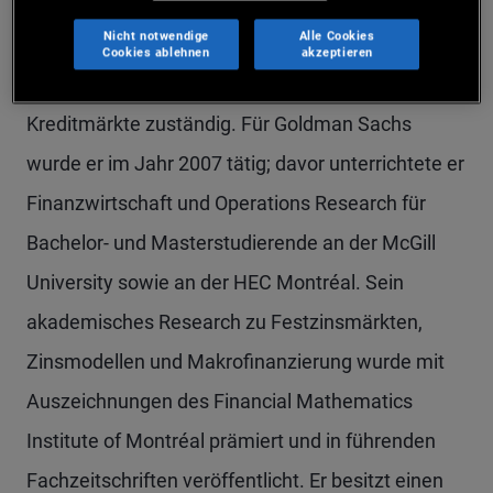
seinem Wechsel zu PIMCO im Jahr 2026 war er
Nicht notwendige
Alle Cookies
bei Goldman Sachs als leitender Kreditstratege für
Cookies ablehnen
akzeptieren
die Analyse und die Beurteilung der globalen
Kreditmärkte zuständig. Für Goldman Sachs
wurde er im Jahr 2007 tätig; davor unterrichtete er
Finanzwirtschaft und Operations Research für
Bachelor- und Masterstudierende an der McGill
University sowie an der HEC Montréal. Sein
akademisches Research zu Festzinsmärkten,
Zinsmodellen und Makrofinanzierung wurde mit
Auszeichnungen des Financial Mathematics
Institute of Montréal prämiert und in führenden
Fachzeitschriften veröffentlicht. Er besitzt einen