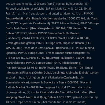
des Wertpapierinstitutsgesetzes (WpIG) von der Bundesanstalt für
Finanzdienstleistungsaufsicht (BaFin) (Marie-Curie-Str. 24-28, 60439
Frankfurt am Main) zugelassen und unterliegt deren Aufsicht.
PIMCO
Europe GmbH Italian Branch (Handelsregister-Nr. 10005170963, via Turati
nn. 25/27 (angolo via Cavalieri n. 4), 20121 Milano, Italien), PIMCO Europe
GmbH Irish Branch (Handelsregister-Nr. 909462; 57B Harcourt Street,
Dublin D02 F721, Irland), PIMCO Europe GmbH UK Branch
(Handelsregister-Nr. FC037712; 11 Baker Street, London W1U 3AH,
Vereinigtes Königreich), PIMCO Europe GmbH Spanish Branch (N.I.F.
W2765338E; Paseo de la Castellana 43, Oficina 05-111, 28046 Madrid,
Spanien), PIMCO Europe GmbH French Branch (Handelsregister-Nr.
918745621 R.C.S. Paris; 50–52 Boulevard Haussmann, 75009 Paris,
Frankreich) und PIMCO Europe GmbH (DIFC-Niederlassung)
(Handelsregister-Nr. 9613, Index Tower, 10. Etage, Einheit 1001 Dubai
International Financial Centre, Dubai, Vereinigte Arabische Emirate)
werden
zusätzlich beaufsichtigt durch: (1)
italienische Zweigstelle: die
Commissione Nazionale per le Società e la Borsa (CONSOB, Giovanni
Battista Martini, 3 - 00198 Roma)
gemäß Artikel 27 des italienischen
Finanzgesetzes; (2)
irische Zweigstelle: die Central Bank of Ireland (New
Wapping Street, North Wall Quay, Dublin 1 D01 F7X3)
gemäß Verordnung
43 der Europäischen Union (über Märkte für Finanzinstrumente)