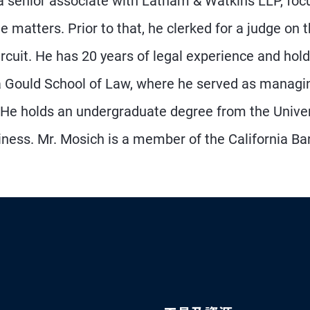
 a senior associate with Latham & Watkins LLP, foc
matters. Prior to that, he clerked for a judge on 
rcuit. He has 20 years of legal experience and hold
nia Gould School of Law, where he served as managi
. He holds an undergraduate degree from the Univer
iness. Mr. Mosich is a member of the California Bar