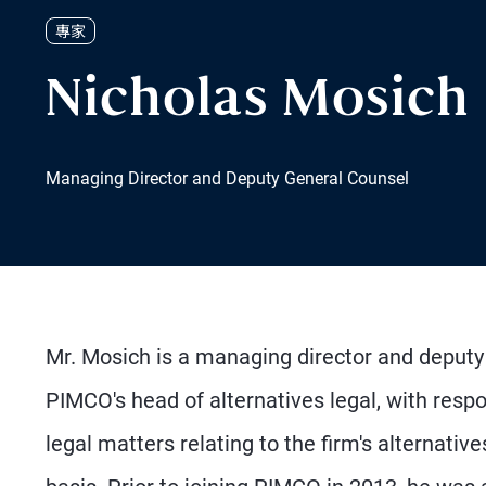
專家
Nicholas Mosich
Managing Director and Deputy General Counsel
Mr. Mosich is a managing director and deputy 
PIMCO's head of alternatives legal, with respo
legal matters relating to the firm's alternativ