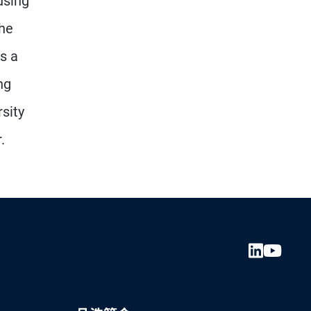
using
the
s a
ng
sity
.