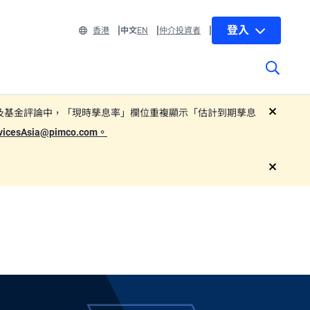
登入
香港
中文
EN
仲介投資者
 部分子基金的基金單張及基金評論中，「現時孳息率」欄位重複顯示「估計到期孳息
close
rvicesAsia@pimco.com。
close