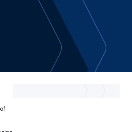
s
 of