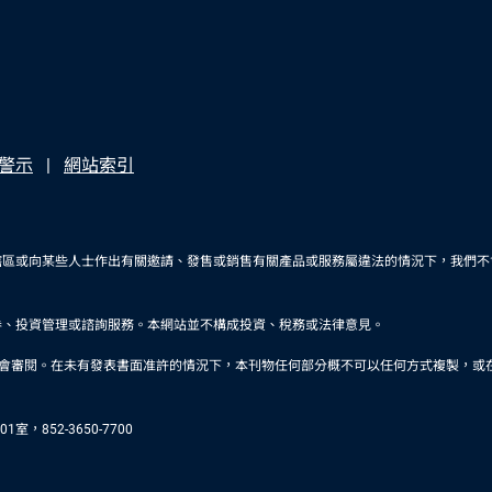
警示
網站索引
轄區或向某些人士作出有關邀請、發售或銷售有關產品或服務屬違法的情況下，我們不
券、投資管理或諮詢服務。本網站並不構成投資、稅務或法律意見。
未有發表書面准許的情況下，本刊物任何部分概不可以任何方式複製，或在任何其他刊物轉載。品浩是
，852-3650-7700