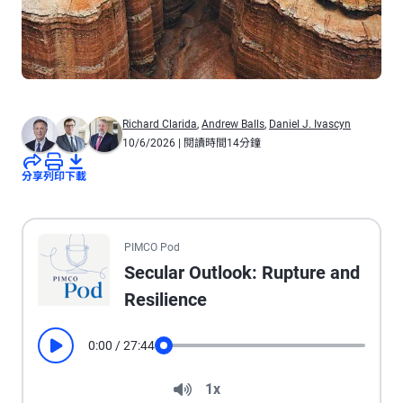
Richard Clarida
,
Andrew Balls
,
Daniel J. Ivascyn
10/6/2026
| 閱讀時間14分鐘
分享
列印
下載
All the presented audio appears as text.
PIMCO Pod
Secular Outlook: Rupture and
Resilience
0:00
/
27:44
Play
Seek
Volume
1x