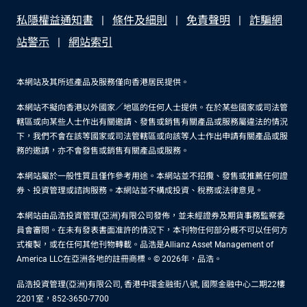
私隱權益通知書
條件及細則
免責聲明
詐騙網
站警示
網站索引
本網站及其所述產品及服務僅向香港居民提供。
本網站不擬向香港以外國家／地區的任何人士提供。在於某些國家或司法管
轄區或向某些人士作出有關邀請、發售或銷售有關產品或服務屬違法的情況
下，我們不會在該等國家或司法管轄區或向該等人士作出申請有關產品或服
務的邀請，亦不會發售或銷售有關產品或服務。
本網站屬於一般性質且僅作參考用途。本網站並不招攬、發售或推薦任何證
券、投資管理或諮詢服務。本網站並不構成投資、稅務或法律意見。
本網站由品浩投資管理(亞洲)有限公司發佈，並未經證券及期貨事務監察委
員會審閱。在未有發表書面准許的情況下，本刊物任何部分概不可以任何方
式複製，或在任何其他刊物轉載。品浩是Allianz Asset Management of
America LLC在亞洲各地的註冊商標。© 2026年，品浩。
品浩投資管理(亞洲)有限公司, 香港中環金融街八號, 國際金融中心二期22樓
2201室，852-3650-7700