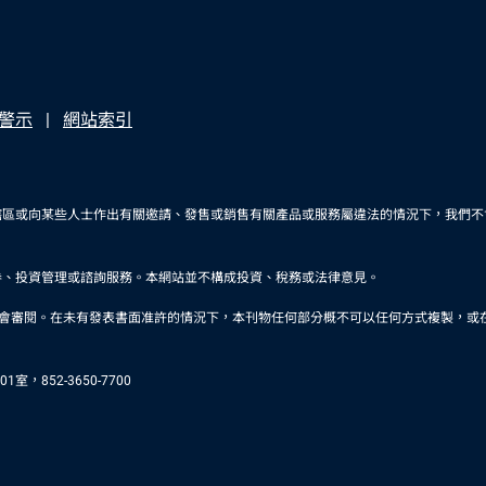
警示
網站索引
轄區或向某些人士作出有關邀請、發售或銷售有關產品或服務屬違法的情況下，我們不
券、投資管理或諮詢服務。本網站並不構成投資、稅務或法律意見。
未有發表書面准許的情況下，本刊物任何部分概不可以任何方式複製，或在任何其他刊物轉載。品浩是
，852-3650-7700