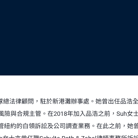
）全球總法律顧問，駐於新港灘辦事處。她曾出任品浩
險與合規主管。在2018年加入品浩之前，Suh女
人，主管紐約的白領訴訟及公司調查業務。在此之前，她