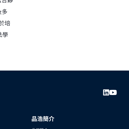
訟合夥
及多
注於培
法學
品浩簡介