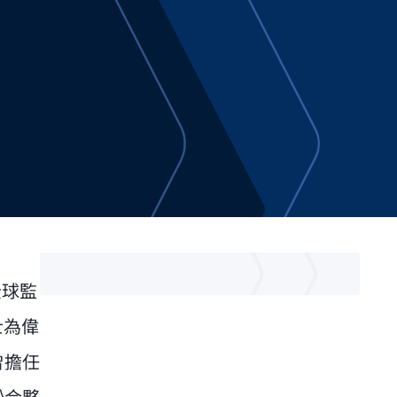
全球監
士為偉
曾擔任