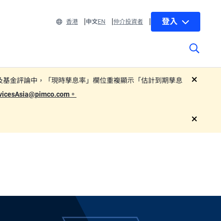
登入
香港
中文
EN
仲介投資者
 部分子基金的基金單張及基金評論中，「現時孳息率」欄位重複顯示「估計到期孳息
close
rvicesAsia@pimco.com。
close