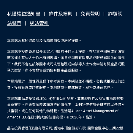
私隱權益通知書
條件及細則
免責聲明
詐騙網
站警示
網站索引
本網站及其所述產品及服務僅向香港居民提供。
本網站不擬向香港以外國家／地區的任何人士提供。在於某些國家或司法管
轄區或向某些人士作出有關邀請、發售或銷售有關產品或服務屬違法的情況
下，我們不會在該等國家或司法管轄區或向該等人士作出申請有關產品或服
務的邀請，亦不會發售或銷售有關產品或服務。
本網站屬於一般性質且僅作參考用途。本網站並不招攬、發售或推薦任何證
券、投資管理或諮詢服務。本網站並不構成投資、稅務或法律意見。
本網站由品浩投資管理(亞洲)有限公司發佈，並未經證券及期貨事務監察委
員會審閱。在未有發表書面准許的情況下，本刊物任何部分概不可以任何方
式複製，或在任何其他刊物轉載。品浩是Allianz Asset Management of
America LLC在亞洲各地的註冊商標。© 2026年，品浩。
品浩投資管理(亞洲)有限公司, 香港中環金融街八號, 國際金融中心二期22樓