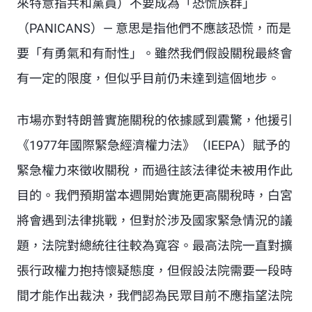
來特意指共和黨員）不要成為「恐慌族群」
（PANICANS）— 意思是指他們不應該恐慌，而是
要「有勇氣和有耐性」。雖然我們假設關稅最終會
有一定的限度，但似乎目前仍未達到這個地步。
市場亦對特朗普實施關稅的依據感到震驚，他援引
《1977年國際緊急經濟權力法》（IEEPA）賦予的
緊急權力來徵收關稅，而過往該法律從未被用作此
目的。我們預期當本週開始實施更高關稅時，白宮
將會遇到法律挑戰，但對於涉及國家緊急情況的議
題，法院對總統往往較為寬容。最高法院一直對擴
張行政權力抱持懷疑態度，但假設法院需要一段時
間才能作出裁決，我們認為民眾目前不應指望法院