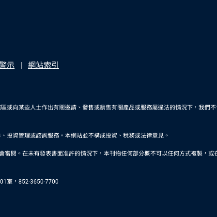
警示
網站索引
轄區或向某些人士作出有關邀請、發售或銷售有關產品或服務屬違法的情況下，我們不
券、投資管理或諮詢服務。本網站並不構成投資、稅務或法律意見。
未有發表書面准許的情況下，本刊物任何部分概不可以任何方式複製，或在任何其他刊物轉載。品浩是
，852-3650-7700