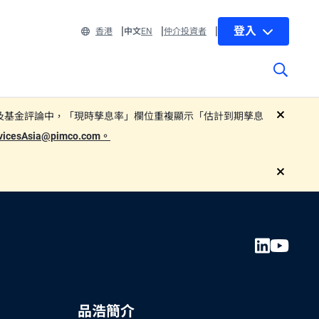
登入
香港
中文
EN
仲介投資者
 部分子基金的基金單張及基金評論中，「現時孳息率」欄位重複顯示「估計到期孳息
close
rvicesAsia@pimco.com。
close
品浩簡介