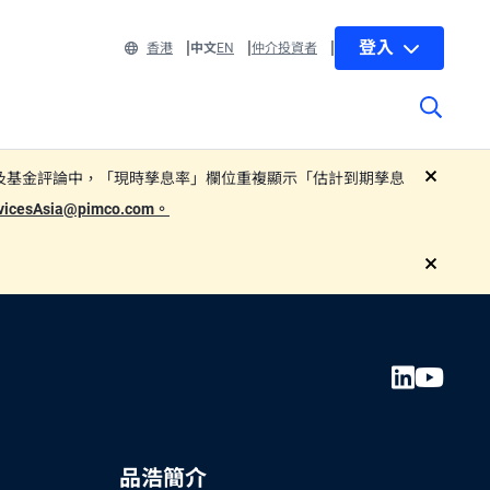
登入
香港
中文
EN
仲介投資者
 部分子基金的基金單張及基金評論中，「現時孳息率」欄位重複顯示「估計到期孳息
close
rvicesAsia@pimco.com。
close
品浩簡介