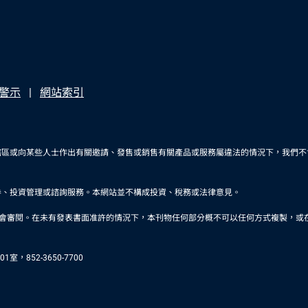
警示
網站索引
轄區或向某些人士作出有關邀請、發售或銷售有關產品或服務屬違法的情況下，我們不
券、投資管理或諮詢服務。本網站並不構成投資、稅務或法律意見。
未有發表書面准許的情況下，本刊物任何部分概不可以任何方式複製，或在任何其他刊物轉載。品浩是
，852-3650-7700