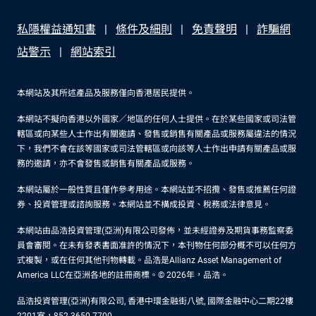
私隱權益通知書
條件及細則
免責聲明
詐騙網
站警示
網站索引
本網站及其所述產品及服務僅向香港居民提供。
本網站不擬向香港以外國家／地區的任何人士提供。在於某些國家或司法管
轄區或向某些人士作出有關邀請、發售或銷售有關產品或服務屬違法的情況
下，我們不會在該等國家或司法管轄區或向該等人士作出申請有關產品或服
務的邀請，亦不會發售或銷售有關產品或服務。
本網站屬於一般性質且僅作參考用途。本網站並不招攬、發售或推薦任何證
券、投資管理或諮詢服務。本網站並不構成投資、稅務或法律意見。
本網站由品浩投資管理(亞洲)有限公司發佈，並未經證券及期貨事務監察委
員會審閱。在未有發表書面准許的情況下，本刊物任何部分概不可以任何方
式複製，或在任何其他刊物轉載。品浩是Allianz Asset Management of
America LLC在亞洲各地的註冊商標。© 2026年，品浩。
品浩投資管理(亞洲)有限公司, 香港中環金融街八號, 國際金融中心二期22樓
2201室，852-3650-7700