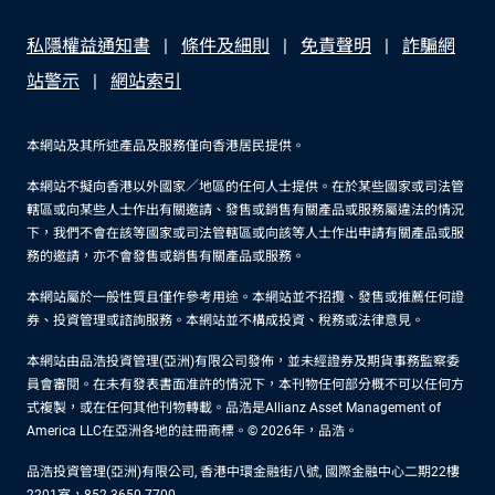
私隱權益通知書
條件及細則
免責聲明
詐騙網
站警示
網站索引
本網站及其所述產品及服務僅向香港居民提供。
本網站不擬向香港以外國家／地區的任何人士提供。在於某些國家或司法管
轄區或向某些人士作出有關邀請、發售或銷售有關產品或服務屬違法的情況
下，我們不會在該等國家或司法管轄區或向該等人士作出申請有關產品或服
務的邀請，亦不會發售或銷售有關產品或服務。
本網站屬於一般性質且僅作參考用途。本網站並不招攬、發售或推薦任何證
券、投資管理或諮詢服務。本網站並不構成投資、稅務或法律意見。
本網站由品浩投資管理(亞洲)有限公司發佈，並未經證券及期貨事務監察委
員會審閱。在未有發表書面准許的情況下，本刊物任何部分概不可以任何方
式複製，或在任何其他刊物轉載。品浩是Allianz Asset Management of
America LLC在亞洲各地的註冊商標。© 2026年，品浩。
品浩投資管理(亞洲)有限公司, 香港中環金融街八號, 國際金融中心二期22樓
2201室，852-3650-7700