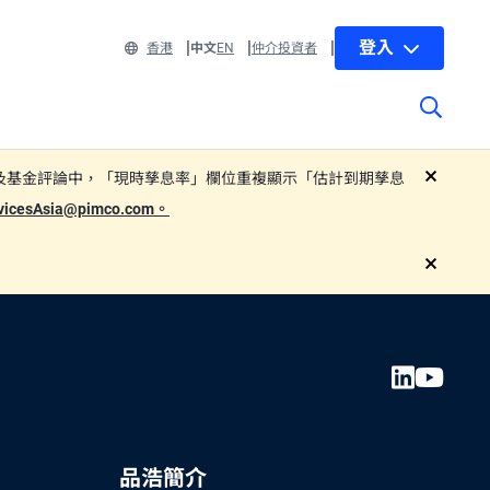
登入
香港
中文
EN
仲介投資者
 部分子基金的基金單張及基金評論中，「現時孳息率」欄位重複顯示「估計到期孳息
close
rvicesAsia@pimco.com。
close
品浩簡介