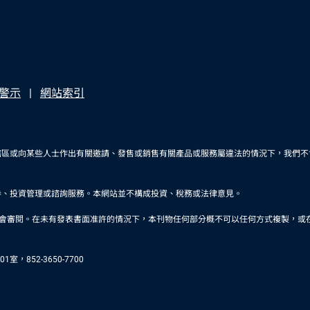
警示
網站索引
轄區或向某些人士作出有關邀請、發售或銷售有關產品或服務屬違法的情況下，我們不
券、投資管理或諮詢服務。本網站並不構成投資、稅務或法律意見。
未有發表書面准許的情況下，本刊物任何部分概不可以任何方式複製，或在任何其他刊物轉載。品浩是
，852-3650-7700