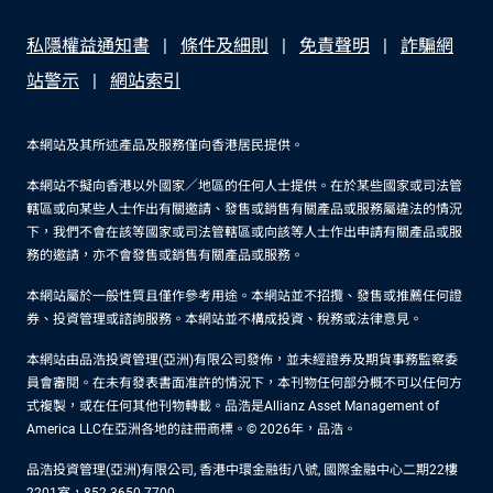
私隱權益通知書
條件及細則
免責聲明
詐騙網
站警示
網站索引
本網站及其所述產品及服務僅向香港居民提供。
本網站不擬向香港以外國家／地區的任何人士提供。在於某些國家或司法管
轄區或向某些人士作出有關邀請、發售或銷售有關產品或服務屬違法的情況
下，我們不會在該等國家或司法管轄區或向該等人士作出申請有關產品或服
務的邀請，亦不會發售或銷售有關產品或服務。
本網站屬於一般性質且僅作參考用途。本網站並不招攬、發售或推薦任何證
券、投資管理或諮詢服務。本網站並不構成投資、稅務或法律意見。
本網站由品浩投資管理(亞洲)有限公司發佈，並未經證券及期貨事務監察委
員會審閱。在未有發表書面准許的情況下，本刊物任何部分概不可以任何方
式複製，或在任何其他刊物轉載。品浩是Allianz Asset Management of
America LLC在亞洲各地的註冊商標。© 2026年，品浩。
品浩投資管理(亞洲)有限公司, 香港中環金融街八號, 國際金融中心二期22樓
2201室，852-3650-7700