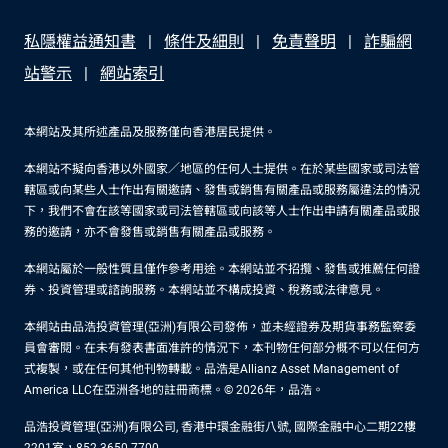
私隱權益通知書
條件及細則
免責聲明
詐騙網
站警示
網站索引
本網站及其所述產品及服務僅向香港居民提供。
本網站不擬向香港以外國家／地區的任何人士提供。在於某些國家或司法管
轄區或向某些人士作出有關邀請、發售或銷售有關產品或服務屬違法的情況
下，我們不會在該等國家或司法管轄區或向該等人士作出申請有關產品或服
務的邀請，亦不會發售或銷售有關產品或服務。
本網站屬於一般性質且僅作參考用途。本網站並不招攬、發售或推薦任何證
券、投資管理或諮詢服務。本網站並不構成投資、稅務或法律意見。
本網站由品浩投資管理(亞洲)有限公司發佈，並未經證券及期貨事務監察委
員會審閱。在未有發表書面准許的情況下，本刊物任何部分概不可以任何方
式複製，或在任何其他刊物轉載。品浩是Allianz Asset Management of
America LLC在亞洲各地的註冊商標。© 2026年，品浩。
品浩投資管理(亞洲)有限公司, 香港中環金融街八號, 國際金融中心二期22樓
2201室，852-3650-7700