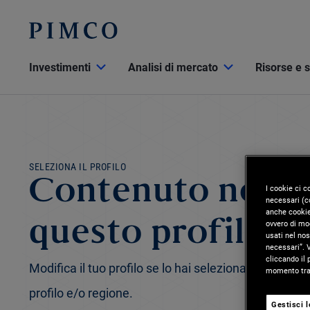
Investimenti
Analisi di mercato
Risorse e 
SELEZIONA IL PROFILO
Contenuto non di
I cookie ci c
necessari (co
anche cookie 
ovvero di mod
questo profilo
usati nel nos
necessari”. V
cliccando il 
Modifica il tuo profilo se lo hai selezionato per err
momento tram
profilo e/o regione.
Gestisci 