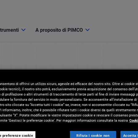
strumenti
A proposito di PIMCO
sponibile per
onsentono di offrirvi un utilizzo sicuro, agevole ed efficace del nostro sito. Oltre ai cookie
okie tecnici), il nostro sito potrà, esclusivamente previa acquisizione del consenso dell’ute
di profilazione o altri strumenti di tracciamento di terze parti al fine di inviare messaggi p
ulare la fornitura del servizio in modo personalizzato. Se acconsentite all’installazione di t
tro sito cliccate su “Accetta tutti i cookie” se, invece, non vi acconsentite cliccate su “Rifi
i informiamo, inoltre, che è possibile rifiutare tutti i cookie diversi da quelli strettamente
pulsante “X”. Potete modificare le vostre impostazioni cookie e revocare il consenso presta
ore. Questo contenuto non è disponibile per questo
ite ‘Gestisci le preferenze cookie’. Per maggiori informazioni consultate la nostra
Cooki
le preferenze cookie
Rifiuta i cookie non
Accetta t