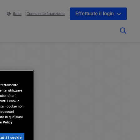
Effettuate il login
Italia
Consulente finanziario
 strettamente
nte, utilizzare
ubblicitari
utti i cookie
uta i cookie non
 necessari
to in qualsiasi
e Policy
utti i cookie