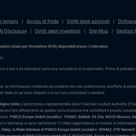
i reclami
Avviso di frode
Diritti degli azionisti
Dichiara
AI Disclosure
Diritti degli investitori
Site Map
Gestisci 
ioni chiave per l'investitore (KIID) disponibili presso i Collocatori.
ia.
ivo e non è da intendersi come una consulenza di investimento. Prima di prendere qu
one. Le informazioni contenute nel presente sito non costituiscono un’offerta di prodotti
lo Stato di cui sono cittadini o in cui sono domiciliati o residenti.
 Regno Unito)
è autorizzata e regolamentata dalla Financial Conduct Authority (FCA)
 devono fare affidamento su questa comunicazione ma contattare il proprio consulente
rmata.
PIMCO Europe GmbH (società n. 192083, Seidlstr. 24-24a, 80335 Monaco, G
 in Germania ai sensi dell’articolo 15 della Legge tedesca in materia di intermediari
Italia)
, la filiale irlandese di PIMCO Europe GmbH (società n. 909462, 57B Harcourt