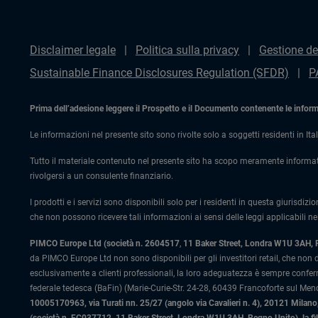
Disclaimer legale
Politica sulla privacy
Gestione de
Sustainable Finance Disclosures Regulation (SFDR)
P
Prima dell’adesione leggere il Prospetto e il Documento contenente le informaz
Le informazioni nel presente sito sono rivolte solo a soggetti residenti in Ital
Tutto il materiale contenuto nel presente sito ha scopo meramente informat
rivolgersi a un consulente finanziario.
I prodotti e i servizi sono disponibili solo per i residenti in questa giurisdizi
che non possono ricevere tali informazioni ai sensi delle leggi applicabili nel
PIMCO Europe Ltd (società n. 2604517
,
11 Baker Street, Londra W1U 3AH,
da PIMCO Europe Ltd non sono disponibili per gli investitori retail, che non
esclusivamente a clienti professionali, la loro adeguatezza è sempre confe
federale tedesca (BaFin) (Marie-Curie-Str. 24-28, 60439 Francoforte sul Meno)
10005170963, via Turati nn. 25/27 (angolo via Cavalieri n. 4), 20121 Milano, 