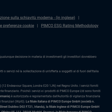
zione sulla schiavitù moderna - (in inglese)
le preferenze cookie
PIMCO ESG Rating Methodology
alunque decisione in materia di investimenti gli investitori dovrebbero
 o servizi né la sollecitazione di un’offerta a soggetti al di fuori dell’Italia
 (12 Endeavour Square, Londra E20 1JN) nel Regno Unito. I servizi forniti
 finanziario. Poiché i servizi e i prodotti di PIMCO Europe Ltd sono forniti
ermania)
è autorizzata e regolamentata dall'Autorità di vigilanza finanziaria
 finanziari (WpIG).
La filiale italiana di PIMCO Europe GmbH (società n.
 Street Dublino D02 F721, Irlanda), la filiale inglese di PIMCO Europe GmbH