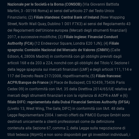
Nazionale per le Società e la Borsa (CONSOB)
(Via Giovanni Battista
Martini, 3 - 00198 Roma) ai sensi dell'articolo 27 del Testo Unico
Finanziario; (2)
Filiale irlandese: Central Bank of Ireland
(New Wapping
Street, North Wall Quay, Dublino 1 D01 F7X3) ai sensi del Regolamento 43
dei Regolamenti dell'Unione europea (Mercati degli strumenti finanziari)
2017, e successive modifiche; (3)
Filiale inglese: Financial Conduct
Authority (FCA)
(12 Endeavour Square, Londra E20 1JN); (4)
Filiale
spagnola: Comisión Nacional del Mercado de Valores (CNMV)
(Calle
Edison, 4, 28006 Madrid) in conformità con gli obblighi previsti dagli
articoli 168 e da 203 a 224, nonché con gli obblighi del Titolo V, Sezione I
della legge spagnola sui mercati finanziari (LMF) e degli articoli 111, 114 e
117 del Decreto Reale 217/2008, rispettivamente, (5)
Filiale francese:
ACPR/Banque de France
(4 Place de Budapest, CS 92459, 75436 Paris
Cedex 09) in conformità con l’Art. 35 della Direttiva 2014/65/UE relativa ai
mercati degli strumenti finanziari e con la vigilanza di ACPR e AMF e (6)
filiale DIFC: regolamentata dalla Dubai Financial Services Authority (DFSA)
(Livello 13, West Wing, The Gate, DIFC) in conformità con l'Art. 48 della
Legge Regolamentare 2004. I servizi offerti da PIMCO Europe GmbH sono
destinati unicamente a clienti professionali come da definizione
contenuta alla Sezione 67, comma 2, della Legge sulla negoziazione di
titoli tedesca (WpHG) e non sono disponibili per gli investitori individuali, i