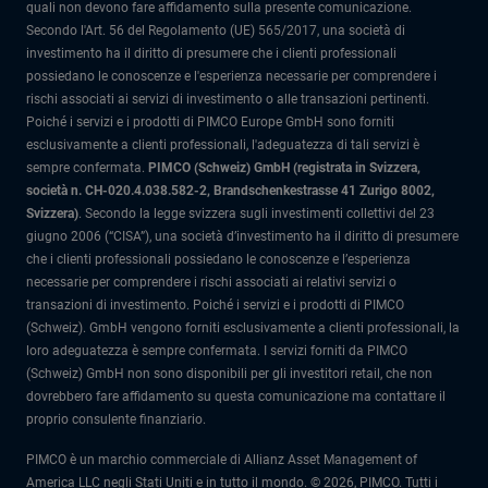
quali non devono fare affidamento sulla presente comunicazione.
Secondo l'Art. 56 del Regolamento (UE) 565/2017, una società di
investimento ha il diritto di presumere che i clienti professionali
possiedano le conoscenze e l'esperienza necessarie per comprendere i
rischi associati ai servizi di investimento o alle transazioni pertinenti.
Poiché i servizi e i prodotti di PIMCO Europe GmbH sono forniti
esclusivamente a clienti professionali, l'adeguatezza di tali servizi è
sempre confermata.
PIMCO (Schweiz) GmbH (registrata in Svizzera,
società n. CH-020.4.038.582-2, Brandschenkestrasse 41 Zurigo 8002,
Svizzera)
.
Secondo la legge svizzera sugli investimenti collettivi del 23
giugno 2006 (“CISA”), una società d’investimento ha il diritto di presumere
che i clienti professionali possiedano le conoscenze e l’esperienza
necessarie per comprendere i rischi associati ai relativi servizi o
transazioni di investimento. Poiché i servizi e i prodotti di PIMCO
(Schweiz). GmbH vengono forniti esclusivamente a clienti professionali, la
loro adeguatezza è sempre confermata.
I servizi forniti da PIMCO
(Schweiz) GmbH non sono disponibili per gli investitori retail, che non
dovrebbero fare affidamento su questa comunicazione ma contattare il
proprio consulente finanziario.
PIMCO è un marchio commerciale di Allianz Asset Management of
America LLC negli Stati Uniti e in tutto il mondo. © 2026, PIMCO. Tutti i