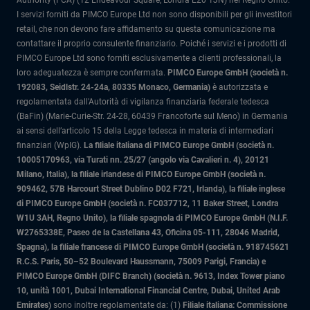
Authority (FCA) (12 Endeavour Square, Londra E20 1JN) nel Regno Unito.
I servizi forniti da PIMCO Europe Ltd non sono disponibili per gli investitori
retail, che non devono fare affidamento su questa comunicazione ma
contattare il proprio consulente finanziario. Poiché i servizi e i prodotti di
PIMCO Europe Ltd sono forniti esclusivamente a clienti professionali, la
loro adeguatezza è sempre confermata.
PIMCO Europe GmbH (società n.
192083, Seidlstr. 24-24a, 80335 Monaco, Germania)
è autorizzata e
regolamentata dall'Autorità di vigilanza finanziaria federale tedesca
(BaFin) (Marie-Curie-Str. 24-28, 60439 Francoforte sul Meno) in Germania
ai sensi dell’articolo 15 della Legge tedesca in materia di intermediari
finanziari (WpIG).
La filiale italiana di PIMCO Europe GmbH (società n.
10005170963, via Turati nn. 25/27 (angolo via Cavalieri n. 4), 20121
Milano, Italia)
, la filiale irlandese di PIMCO Europe GmbH (società n.
909462, 57B Harcourt Street Dublino D02 F721, Irlanda), la filiale inglese
di PIMCO Europe GmbH (società n. FC037712, 11 Baker Street, Londra
W1U 3AH, Regno Unito), la filiale spagnola di PIMCO Europe GmbH (N.I.F.
W2765338E, Paseo de la Castellana 43, Oficina 05-111, 28046 Madrid,
Spagna), la filiale francese di PIMCO Europe GmbH (società n. 918745621
R.C.S. Paris, 50–52 Boulevard Haussmann, 75009 Parigi, Francia) e
PIMCO Europe GmbH (DIFC Branch) (società n. 9613, Index Tower piano
10, unità 1001, Dubai International Financial Centre, Dubai, United Arab
Emirates)
sono inoltre regolamentate da: (1)
Filiale italiana: Commissione