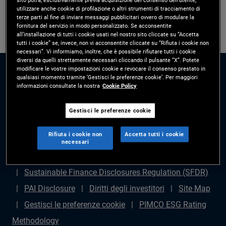
utilizzare anche cookie di profilazione o altri strumenti di tracciamento di
terze parti al fine di inviare messaggi pubblicitari ovvero di modulare la
fornitura del servizio in modo personalizzato. Se acconsentite
all’installazione di tutti i cookie usati nel nostro sito cliccate su “Accetta
tutti i cookie” se, invece, non vi acconsentite cliccate su “Rifiuta i cookie non
necessari”. Vi informiamo, inoltre, che è possibile rifiutare tutti i cookie
diversi da quelli strettamente necessari cliccando il pulsante “X”. Potete
modificare le vostre impostazioni cookie e revocare il consenso prestato in
qualsiasi momento tramite ‘Gestisci le preferenze cookie’. Per maggiori
informazioni consultate la nostra
Cookie Policy
Gestisci le preferenze cookie
Disclaimer legale
Politica sulla privacy
Gestione
Rifiuta i cookie non
Accetta tutti i cookie
dei reclami
Avviso di frode
Diritti degli azionisti
necessari
Dichiarazione sulla schiavitù moderna - (in inglese)
Sustainable Finance Disclosures Regulation (SFDR)
PAI Disclosure
Diritti degli investitori
Site Map
Gestisci le preferenze cookie
PIMCO ESG Rating
Methodology