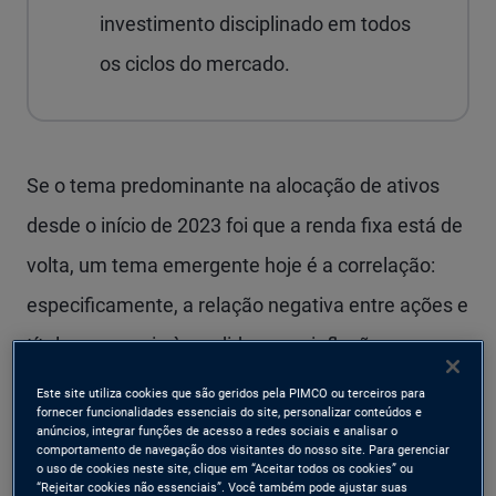
investimento disciplinado em todos
os ciclos do mercado.
Se o tema predominante na alocação de ativos
desde o início de 2023 foi que a renda fixa está de
volta, um tema emergente hoje é a correlação:
especificamente, a relação negativa entre ações e
títulos ressurgiu à medida que a inflação e o
crescimento econômico se desaceleram.
Este site utiliza cookies que são geridos pela PIMCO ou terceiros para
fornecer funcionalidades essenciais do site, personalizar conteúdos e
anúncios, integrar funções de acesso a redes sociais e analisar o
Isso é ótima notícia para investidores multiativos,
comportamento de navegação dos visitantes do nosso site. Para gerenciar
o uso de cookies neste site, clique em “Aceitar todos os cookies” ou
que portanto podem aumentar e ampliar sua
“Rejeitar cookies não essenciais”. Você também pode ajustar suas