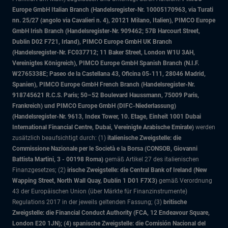
Europe GmbH Italian Branch (Handelsregister-Nr. 10005170963, via Turati
nn. 25/27 (angolo via Cavalieri n. 4), 20121 Milano, Italien), PIMCO Europe
GmbH Irish Branch (Handelsregister-Nr. 909462; 57B Harcourt Street,
Dublin D02 F721, Irland), PIMCO Europe GmbH UK Branch
(Handelsregister-Nr. FC037712; 11 Baker Street, London W1U 3AH,
Vereinigtes Königreich), PIMCO Europe GmbH Spanish Branch (N.I.F.
W2765338E; Paseo de la Castellana 43, Oficina 05-111, 28046 Madrid,
Spanien), PIMCO Europe GmbH French Branch (Handelsregister-Nr.
918745621 R.C.S. Paris; 50–52 Boulevard Haussmann, 75009 Paris,
Frankreich) und PIMCO Europe GmbH (DIFC-Niederlassung)
(Handelsregister-Nr. 9613, Index Tower, 10. Etage, Einheit 1001 Dubai
International Financial Centre, Dubai, Vereinigte Arabische Emirate)
werden
zusätzlich beaufsichtigt durch: (1)
italienische Zweigstelle: die
Commissione Nazionale per le Società e la Borsa (CONSOB, Giovanni
Battista Martini, 3 - 00198 Roma)
gemäß Artikel 27 des italienischen
Finanzgesetzes; (2)
irische Zweigstelle: die Central Bank of Ireland (New
Wapping Street, North Wall Quay, Dublin 1 D01 F7X3)
gemäß Verordnung
43 der Europäischen Union (über Märkte für Finanzinstrumente)
Regulations 2017 in der jeweils geltenden Fassung; (3)
britische
Zweigstelle: die Financial Conduct Authority (FCA, 12 Endeavour Square,
London E20 1JN); (4) spanische Zweigstelle: die Comisión Nacional del