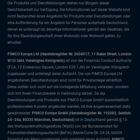
Die Produkte und Dienstleistungen stehen nur Bürgern dieser
Gerichtsbarkeit zur Verfügung. Die Informationen auf dieser Website sind
nicht Bestandteil eines Angebots für Produkte oder Dienstleistungen oder
eine Aufforderung für ein Angebot für Personen außerhalb Deutschland,
denen es untersagt ist, derartige Informationen gemäß den Gesetzen, die
für ihre Staatsbürgerschaft, ihren Wohnsitz oder Wohnort gelten, zu
erhalten.
PIMCO Europe Ltd (Handelsregister-Nr. 2604517; 11 Baker Street, London
W1U 3AH, Vereinigtes Königreich)
ist von der Financial Conduct Authority
(FCA, 12 Endeavour Square, London E20 1JN) im Vereinigten Königreich
zugelassen und unterliegt deren Aufsicht. Die von PIMCO Europe Ltd
angebotenen Dienstleistungen sind nicht für Privatanleger erhältlich.
Diese sollten sich nicht auf die vorliegende Mitteilung verlassen, sondern
sich mit ihrem Finanzberater in Verbindung setzen. Da die
Dienstleistungen und Produkte von PIMCO Europe GmbH ausschließlich
professionellen Kunden angeboten werden, ist ihre Angemessenheit stets
gewährleistet.
PIMCO Europe GmbH (Handelsregister-Nr. 192083, Seidlstr.
24–24a, 80335 München, Deutschland)
ist in Deutschland gemäß § 15
des Wertpapierinstitutsgesetzes (WpIG) von der Bundesanstalt für
Finanzdienstleistungsaufsicht (BaFin) (Marie-Curie-Str. 24-28, 60439
Frankfurt am Main) zugelassen und unterliegt deren Aufsicht.
PIMCO