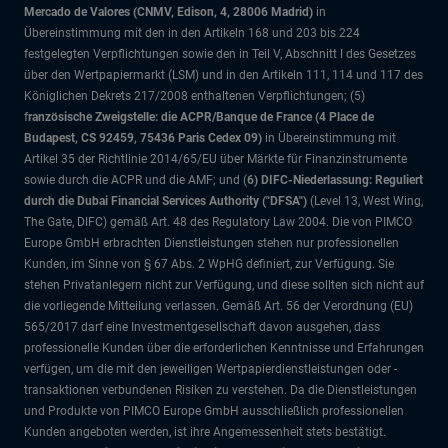
Mercado de Valores (CNMV, Edison, 4, 28006 Madrid)
in
Übereinstimmung mit den in den Artikeln 168 und 203 bis 224
festgelegten Verpflichtungen sowie den in Teil V, Abschnitt I des Gesetzes
über den Wertpapiermarkt (LSM) und in den Artikeln 111, 114 und 117 des
Königlichen Dekrets 217/2008 enthaltenen Verpflichtungen; (5)
f
ranzösische Zweigstelle: die ACPR/Banque de France (4 Place de
Budapest, CS 92459, 75436 Paris Cedex 09)
in Übereinstimmung mit
Artikel 35 der Richtlinie 2014/65/EU über Märkte für Finanzinstrumente
sowie durch die ACPR und die AMF; und (
6) DIFC-Niederlassung: Reguliert
durch die Dubai Financial Services Authority ("DFSA")
(Level 13, West Wing,
The Gate, DIFC)
gemäß Art. 48 des Regulatory Law 2004. Die von PIMCO
Europe GmbH erbrachten Dienstleistungen stehen nur professionellen
Kunden, im Sinne von § 67 Abs. 2 WpHG definiert, zur Verfügung. Sie
stehen Privatanlegern nicht zur Verfügung, und diese sollten sich nicht auf
die vorliegende Mitteilung verlassen. Gemäß Art. 56 der Verordnung (EU)
565/2017 darf eine Investmentgesellschaft davon ausgehen, dass
professionelle Kunden über die erforderlichen Kenntnisse und Erfahrungen
verfügen, um die mit den jeweiligen Wertpapierdienstleistungen oder -
transaktionen verbundenen Risiken zu verstehen. Da die Dienstleistungen
und Produkte von PIMCO Europe GmbH ausschließlich professionellen
Kunden angeboten werden, ist ihre Angemessenheit stets bestätigt.