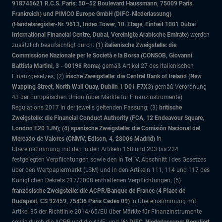
918745621 R.C.S. Paris; 50–52 Boulevard Haussmann, 75009 Paris,
Frankreich) und PIMCO Europe GmbH (DIFC-Niederlassung)
(Handelsregister-Nr. 9613, Index Tower, 10. Etage, Einheit 1001 Dubai
International Financial Centre, Dubai, Vereinigte Arabische Emirate)
werden
zusätzlich beaufsichtigt durch: (1)
italienische Zweigstelle: die
Commissione Nazionale per le Società e la Borsa (CONSOB, Giovanni
Battista Martini, 3 - 00198 Roma)
gemäß Artikel 27 des italienischen
Finanzgesetzes; (2)
irische Zweigstelle: die Central Bank of Ireland (New
Wapping Street, North Wall Quay, Dublin 1 D01 F7X3)
gemäß Verordnung
43 der Europäischen Union (über Märkte für Finanzinstrumente)
Regulations 2017 in der jeweils geltenden Fassung; (3)
britische
Zweigstelle: die Financial Conduct Authority (FCA, 12 Endeavour Square,
London E20 1JN); (4) spanische Zweigstelle: die Comisión Nacional del
Mercado de Valores (CNMV, Edison, 4, 28006 Madrid)
in
Übereinstimmung mit den in den Artikeln 168 und 203 bis 224
festgelegten Verpflichtungen sowie den in Teil V, Abschnitt I des Gesetzes
über den Wertpapiermarkt (LSM) und in den Artikeln 111, 114 und 117 des
Königlichen Dekrets 217/2008 enthaltenen Verpflichtungen; (5)
f
ranzösische Zweigstelle: die ACPR/Banque de France (4 Place de
Budapest, CS 92459, 75436 Paris Cedex 09)
in Übereinstimmung mit
Artikel 35 der Richtlinie 2014/65/EU über Märkte für Finanzinstrumente