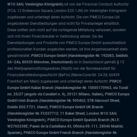
W1U 3AH, Vereinigtes Königreich)
ist von der Financial Conduct Authority
(FCA, 12 Endeavour Square, London E20 1JN) im Vereinigten Königreich
zugelassen und unterliegt deren Aufsicht. Die von PIMCO Europe Ltd
angebotenen Dienstleistungen sind nicht für Privatanleger erhältlich.
Diese sollten sich nicht auf die vorliegende Mitteilung verlassen, sondern
sich mit ihrem Finanzberater in Verbindung setzen. Da die
Dienstleistungen und Produkte von PIMCO Europe GmbH ausschließlich
professionellen Kunden angeboten werden, ist ihre Angemessenheit stets
gewährleistet.
PIMCO Europe GmbH (Handelsregister-Nr. 192083, Seidlstr.
24–24a, 80335 München, Deutschland)
ist in Deutschland gemäß § 15
des Wertpapierinstitutsgesetzes (WpIG) von der Bundesanstalt für
Finanzdienstleistungsaufsicht (BaFin) (Marie-Curie-Str. 24-28, 60439
Frankfurt am Main) zugelassen und unterliegt deren Aufsicht.
PIMCO
Europe GmbH Italian Branch (Handelsregister-Nr. 10005170963, via Turati
nn. 25/27 (angolo via Cavalieri n. 4), 20121 Milano, Italien), PIMCO Europe
GmbH Irish Branch (Handelsregister-Nr. 909462; 57B Harcourt Street,
Dublin D02 F721, Irland), PIMCO Europe GmbH UK Branch
(Handelsregister-Nr. FC037712; 11 Baker Street, London W1U 3AH,
Vereinigtes Königreich), PIMCO Europe GmbH Spanish Branch (N.I.F.
W2765338E; Paseo de la Castellana 43, Oficina 05-111, 28046 Madrid,
Spanien), PIMCO Europe GmbH French Branch (Handelsregister-Nr.