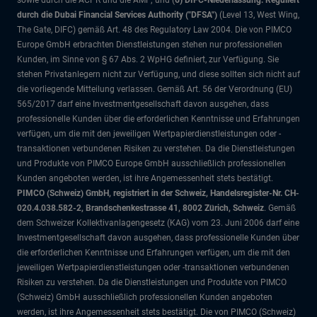
sowie durch die ACPR und die AMF; und (
6) DIFC-Niederlassung: Reguliert
durch die Dubai Financial Services Authority ("DFSA")
(Level 13, West Wing,
The Gate, DIFC)
gemäß Art. 48 des Regulatory Law 2004. Die von PIMCO
Europe GmbH erbrachten Dienstleistungen stehen nur professionellen
Kunden, im Sinne von § 67 Abs. 2 WpHG definiert, zur Verfügung. Sie
stehen Privatanlegern nicht zur Verfügung, und diese sollten sich nicht auf
die vorliegende Mitteilung verlassen. Gemäß Art. 56 der Verordnung (EU)
565/2017 darf eine Investmentgesellschaft davon ausgehen, dass
professionelle Kunden über die erforderlichen Kenntnisse und Erfahrungen
verfügen, um die mit den jeweiligen Wertpapierdienstleistungen oder -
transaktionen verbundenen Risiken zu verstehen. Da die Dienstleistungen
und Produkte von PIMCO Europe GmbH ausschließlich professionellen
Kunden angeboten werden, ist ihre Angemessenheit stets bestätigt.
PIMCO (Schweiz) GmbH, registriert in der Schweiz, Handelsregister-Nr. CH-
020.4.038.582-2, Brandschenkestrasse 41, 8002 Zürich, Schweiz
. Gemäß
dem Schweizer Kollektivanlagengesetz (KAG) vom 23. Juni 2006 darf eine
Investmentgesellschaft davon ausgehen, dass professionelle Kunden über
die erforderlichen Kenntnisse und Erfahrungen verfügen, um die mit den
jeweiligen Wertpapierdienstleistungen oder -transaktionen verbundenen
Risiken zu verstehen. Da die Dienstleistungen und Produkte von PIMCO
(Schweiz) GmbH ausschließlich professionellen Kunden angeboten
werden, ist ihre Angemessenheit stets bestätigt. Die von PIMCO (Schweiz)