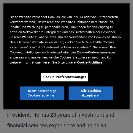
Mr. Dineen is a senior vice president and account
Diese Website verwendet Cookies, die von PIMCO oder von Drittanbietern
manager in the London office, and he leads U.K.
verwaltet werden, um wesentliche Website-Funktionen bereitzustellen,
Inhalte und Werbung zu personalisieren, Funktionen für den Zugang zu
strategic partnerships. He is responsible for
sozialen Netzwerken zu integrieren und das Surfverhalten der Besucher
unserer Website zu analysieren. Um die Verwendung von Cookies bei Ihrem
managing strategic partnerships and providing
Besuch dieser Website zu verwalten, klicken Sie bitte auf "Alle Cookies
akzeptieren" oder "Nicht notwendige Cookies ablehnen". Sie können Ihre
client service and tailored solutions in the wealth
Cookie-Einstellungen auch jederzeit über den Cookie-Präferenzmanager
anpassen und auswählen, welche Cookies Sie zulassen möchten. Für
management sector across the U.K. and Channel
weitere Informationen lesen Sie bitte unsere
Cookie-Richtlinie.
Islands. Prior to joining PIMCO in 2021, Mr. Dineen
Cookie-Präferenzmanager
served as head of global platform and partnership
Nicht notwendige
Alle Cookies
sales for M&G Investments for 13 years.
Cookies ablehnen
akzeptieren
Previously, he held roles at AXA and Friends
Provident. He has 23 years of investment and
financial services experience and holds an