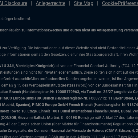
AI Disclosure
Anlegerrechte
Site Map
Cookie-Präfere
atsbürger bestimmt.
chließlich zu Informationszwecken und dürfen nicht als Anlageberatung verstanden
t zur Verfügung. Die Informationen auf dieser Website sind nicht Bestandteil eines 
ige Informationen gemäß den Gesetzen, die für ihre Staatsbürgerschaft, ihren Wohns
W1U 3AH, Vereinigtes Königreich)
ist von der Financial Conduct Authority (FCA, 12
istungen sind nicht für Privatanleger erhältlich. Diese sollten sich nicht auf die v
e GmbH ausschließlich professionellen Kunden angeboten werden, ist ihre Angemes
d gemäß § 15 des Wertpapierinstitutsgesetzes (WpIG) von der Bundesanstalt für Fina
ian Branch (Handelsregister-Nr. 10005170963, via Turati nn. 25/27 (angolo via Cav
nd), PIMCO Europe GmbH UK Branch (Handelsregister-Nr. FC037712; 11 Baker Street
046 Madrid, Spanien), PIMCO Europe GmbH French Branch (Handelsregister-Nr. 91874
x Tower, 10. Etage, Einheit 1001 Dubai International Financial Centre, Dubai, Ver
sa (CONSOB, Giovanni Battista Martini, 3 - 00198 Roma)
gemäß Artikel 27 des italien
 43 der Europäischen Union (über Märkte für Finanzinstrumente) Regulations 201
che Zweigstelle: die Comisión Nacional del Mercado de Valores (CNMV, Edison, 4, 
tzes über den Wertpapiermarkt (LSM) und in den Artikeln 111, 114 und 117 des König