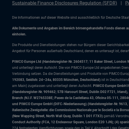
Sustainable Finance Disclosures Regulation (SFDR)
P
Die Informationen auf dieser Website sind ausschließlich für Deutsche Sta
Alle Dokumente und Angaben im Bereich börsengehandelte Fonds dienen auss
einholen.
Die Produkte und Dienstleistungen stehen nur Bürgern dieser Gerichtsbarkei
Angebot für Personen außerhalb Deutschland, denen es untersagt ist, derart
PIMCO Europe Ltd (Handelsregister-Nr. 2604517; 11 Baker Street, London 
und unterliegt deren Aufsicht. Die von PIMCO Europe Ltd angebotenen Dienstle
Verbindung setzen. Da die Dienstleistungen und Produkte von PIMCO Europ
192083, Seidlstr. 24–24a, 80335 München, Deutschland)
ist in Deutschlan
am Main) zugelassen und unterliegt deren Aufsicht.
PIMCO Europe GmbH Ital
(Handelsregister-Nr. 909462; 57B Harcourt Street, Dublin D02 F721, Irla
Branch (N.I.F. W2765338E; Paseo de la Castellana 43, Oficina 05-111, 28
und PIMCO Europe GmbH (DIFC-Niederlassung) (Handelsregister-Nr. 9613, Inde
italienische Zweigstelle: die Commissione Nazionale per le Società e la Bor
(New Wapping Street, North Wall Quay, Dublin 1 D01 F7X3)
gemäß Verordnung
Conduct Authority (FCA, 12 Endeavour Square, London E20 1JN); (4) spanis
224 festgelegten Verpflichtungen sowie den in Teil V, Abschnitt I des Gese