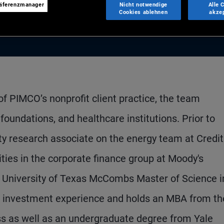
räferenzmanager
Nicht notwendige
Alle 
Cookies ablehnen
akze
f PIMCO’s nonprofit client practice, the team
oundations, and healthcare institutions. Prior to
ty research associate on the energy team at Credit
ities in the corporate finance group at Moody's
he University of Texas McCombs Master of Science i
of investment experience and holds an MBA from th
ss as well as an undergraduate degree from Yale