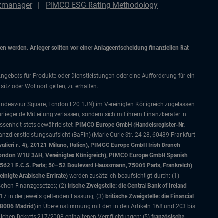
nzmanager
PIMCO ESG Rating Methodology
 werden. Anleger sollten vor einer Anlageentscheidung finanziellen Rat
Angebots für Produkte oder Dienstleistungen oder eine Aufforderung für ein
itz oder Wohnort gelten, zu erhalten.
 Endeavour Square, London E20 1JN) im Vereinigten Königreich zugelassen
orliegende Mitteilung verlassen, sondern sich mit ihrem Finanzberater in
senheit stets gewährleistet.
PIMCO Europe GmbH (Handelsregister-Nr.
nzdienstleistungsaufsicht (BaFin) (Marie-Curie-Str. 24-28, 60439 Frankfurt
alieri n. 4), 20121 Milano, Italien), PIMCO Europe GmbH Irish Branch
, London W1U 3AH, Vereinigtes Königreich), PIMCO Europe GmbH Spanish
5621 R.C.S. Paris; 50–52 Boulevard Haussmann, 75009 Paris, Frankreich)
einigte Arabische Emirate)
werden zusätzlich beaufsichtigt durch: (1)
ischen Finanzgesetzes; (2)
irische Zweigstelle: die Central Bank of Ireland
7 in der jeweils geltenden Fassung; (3)
britische Zweigstelle: die Financial
28006 Madrid)
in Übereinstimmung mit den in den Artikeln 168 und 203 bis
lichen Dekrets 217/2008 enthaltenen Verpflichtungen; (5) f
ranzösische