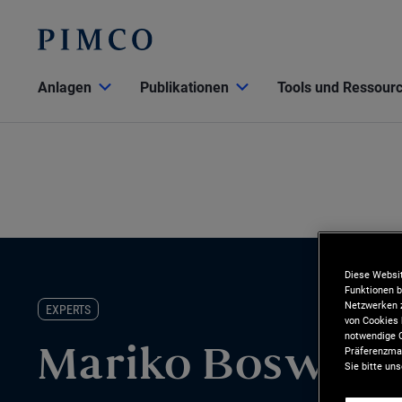
Anlagen
Publikationen
Tools und Ressour
Diese Websit
Funktionen b
Netzwerken z
EXPERTS
von Cookies 
notwendige C
Präferenzman
Mariko Boswell
Sie bitte un